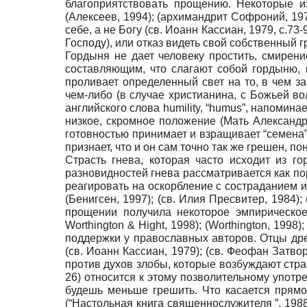
благоприятствовать прощению. Некоторые и
(Алексеев, 1994); (архимандрит Софроний, 19
себе, а не Богу (св. Иоанн Кассиан, 1979, с.
Господу), или отказ видеть свой собственный г
Гордыня не дает человеку простить, смирен
составляющим, что слагают собой гордыню, 
проливает определенный свет на то, в чем з
чем-либо (в случае христианина, с Божьей в
английского слова humility, “humus”, напомин
низкое, скромное положение (Мать Александр
готовностью принимает и взращивает “семена”,
признает, что и он сам точно так же грешен, по
Страсть гнева, которая часто исходит из г
разновидностей гнева рассматривается как по
реагировать на оскорбление с состраданием и 
(Бенигсен, 1997); (св. Илия Пресвитер, 1984);
прощении получила некоторое эмпирическое 
Worthington & Hight, 1998); (Worthington, 1998
поддержки у православных авторов. Отцы дре
(св. Иоанн Кассиан, 1979); (св. Феофан Затво
против духов злобы, которые возбуждают страс
26) относится к этому позволительному употр
будешь меньше грешить. Что касается прямог
(“Настольная книга священнослужителя ”, 1988