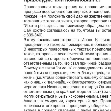
Православная точка зрения на прощение так
процессе восстановления мирных отношений. С
прежде, чем положить свой дар на жертвенник 
толкование этого отрывка, которое переводит 
“И хотя речь здесь, по-видимому, обращена к о
Сам охотно соглашаюсь на то, чтобы ты остав
с.339-340).
Этому толкованию вторит св. Иоанн Кассиан 
прощения, но также за примирение, в большой
В некоторых православных текстах предполаг
такое, которое - с человеческой точки зрения
извинений со стороны обидчика не появляется
ответственным за то, что стал причиной раздр
Почему же такая “отмена” справедливости и пр
нашей жизни попускает, имеет благую цель, в
жизнь (т.е. чтобы содействовать нашему спасе
как о наших “величайших благодетелях, откр
иеромонаха Никона, последнего старца Оптиной
ответственным (по крайней мере отчасти) за с
могли открыться и быть искорененными. Гнев 
Акцент на смирении, характерный для Прав
конечном итоге просить прощения у обидчика.
вклада в процесс спасения. Следуя примеру с