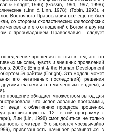
an & Enright, 1996); (Gassin, 1994, 1997, 1998);
ические (Linn & Linn, 1978); (Tobin, 1993), и
 голос Восточного Православия все еще не был
ркви, со стороны схоластических философских
е человека и его отношений с Богом и другим
рам с преобладанием Православия - следует
определение прощения состоит в том, что это
итивных мыслей, чувств и внешних проявлений
bons, 2000); (Enright & the Human Development
обертом Энрайтом (Enright). Эта модель может
ния его негативных последствий), решения
другими глазами и со смягченным сердцем), и
я).
что прощение обладает множеством выгод для
монстрировали, что использование программы,
ст, ведет к облегчению процесса прощения,
зуя рассчитанную на 12 сессий программу с
и), Лин (Lin, 1998) смог добиться не только
занность к матери. Это является чрезвычайно
99), привязанность начинает развиваться в