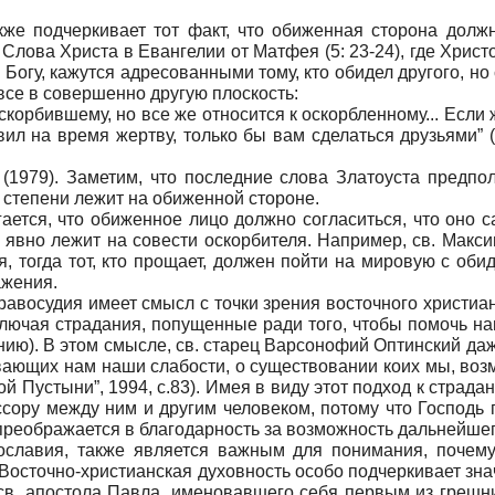
же подчеркивает тот факт, что обиженная сторона долж
лова Христа в Евангелии от Матфея (5: 23-24), где Христ
Богу, кажутся адресованными тому, кто обидел другого, н
все в совершенно другую плоскость:
скорбившему, но все же относится к оскорбленному... Если 
ил на время жертву, только бы вам сделаться друзьями” 
(1979). Заметим, что последние слова Златоуста предпола
 степени лежит на обиженной стороне.
ается, что обиженное лицо должно согласиться, что оно с
 - явно лежит на совести оскорбителя. Например, св. Макс
, тогда тот, кто прощает, должен пойти на мировую с оби
ажения.
авосудия имеет смысл с точки зрения восточного христиан
ключая страдания, попущенные ради того, чтобы помочь нам
нию). В этом смысле, св. старец Варсонофий Оптинский даж
ывающих нам наши слабости, о существовании коих мы, воз
 Пустыни”, 1994, с.83). Имея в виду этот подход к страд
сору между ним и другим человеком, потому что Господь п
преображается в благодарность за возможность дальнейшег
ославия, также является важным для понимания, почему,
 Восточно-христианская духовность особо подчеркивает зн
в. апостола Павла, именовавшего себя первым из грешников