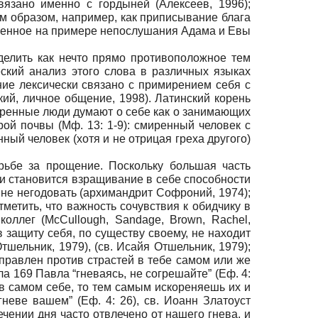
язано именно с гордыней (Алексеев, 1996);
ым образом, например, как приписывание блага
оявленное на примере непослушания Адама и Евы
делить как нечто прямо противоположное тем
ский анализ этого слова в различных языках
ние лексически связано с примирением себя с
ий, личное общение, 1998). Латинский корень
смиренные люди думают о себе как о занимающих
ой почвы (Мф. 13: 1-9): смиренный человек с
ный человек (хотя и не отрицая греха другого)
орьбе за прощение. Поскольку большая часть
ии становится взращивание в себе способности
а не негодовать (архимандрит Софроний, 1974);
отметить, что важность сочувствия к обидчику в
оллег (McCullough, Sandage, Brown, Rachel,
о в защиту себя, по существу своему, не находит
ельник, 1979), (св. Исайя Отшельник, 1979);
направлен против страстей в тебе самом или же
а 169 Павла “гневаясь, не согрешайте” (Еф. 4:
 в самом себе, то тем самым искореняешь их и
неве вашем” (Еф. 4: 26), св. Иоанн Златоуст
ечении дня часто отвлечено от нашего гнева, и