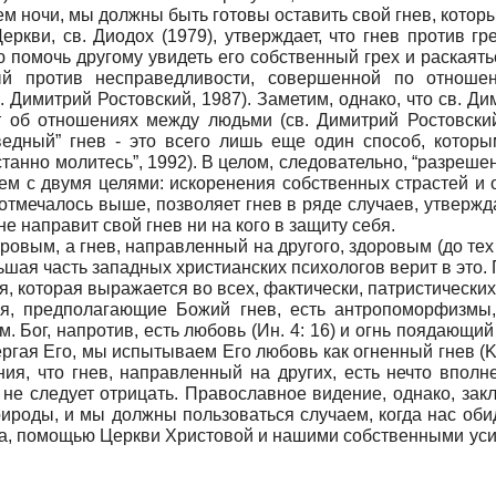
м ночи, мы должны быть готовы оставить свой гнев, котор
ркви, св. Диодох (1979), утверждает, что гнев против г
ю помочь другому увидеть его собственный грех и раская
ый против несправедливости, совершенной по отношен
 Димитрий Ростовский, 1987). Заметим, однако, что св. Ди
ет об отношениях между людьми (св. Димитрий Ростовски
ведный” гнев - это всего лишь еще один способ, котор
станно молитесь”, 1992). В целом, следовательно, “разрешен
чем с двумя целями: искоренения собственных страстей и 
 отмечалось выше, позволяет гнев в ряде случаев, утвержд
 направит свой гнев ни на кого в защиту себя.
ровым, а гнев, направленный на другого, здоровым (до те
ьшая часть западных христианских психологов верит в это.
, которая выражается во всех, фактически, патристических 
ия, предполагающие Божий гнев, есть антропоморфизмы,
 Бог, напротив, есть любовь (Ин. 4: 16) и огнь поядающий (
гая Его, мы испытываем Его любовь как огненный гнев (Ka
ия, что гнев, направленный на других, есть нечто впол
в не следует отрицать. Православное видение, однако, зак
роды, и мы должны пользоваться случаем, когда нас обиде
уха, помощью Церкви Христовой и нашими собственными ус