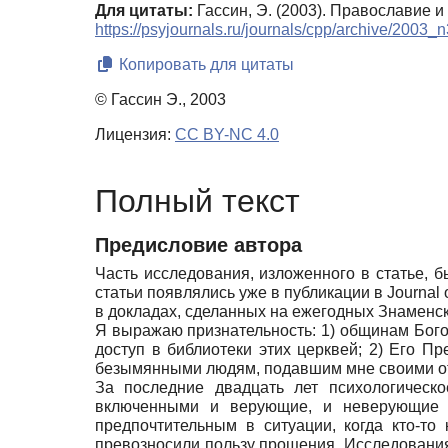
Для цитаты:
Гассин, Э. (2003). Православие 
https://psyjournals.ru/journals/cpp/archive/2003_
Копировать для цитаты
© Гассин Э., 2003
Лицензия:
CC BY-NC 4.0
Полный текст
Предисловие автора
Часть исследования, изложенного в статье, 
статьи появлялись уже в публикации в Journal
в докладах, сделанных на ежегодных Знаменски
Я выражаю признательность: 1) общинам Бого
доступ в библиотеки этих церквей; 2) Его 
безымянными людям, подавшим мне своими от
За последние двадцать лет психологическ
включенными и верующие, и неверующие у
предпочтительным в ситуации, когда кто-то 
превозносили пользу прощения. Исследования 