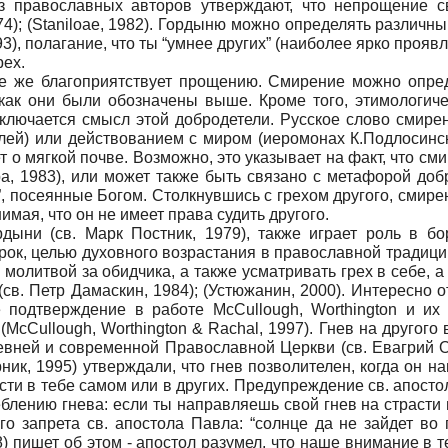
з православных авторов утверждают, что непрощение св
74); (Staniloae, 1982). Гордыню можно определять различн
73-93), полагание, что ты “умнее других” (наиболее ярко пр
рех.
ие же благоприятствует прощению. Смирение можно опре
как они были обозначены выше. Кроме того, этимологиче
аключается смысл этой добродетели. Русское слово смире
олей) или действованием с миром (иеромонах К.Подлосинск
ает о мягкой почве. Возможно, это указывает на факт, что 
а, 1983), или может также быть связано с метафорой добр
 посеянные Богом. Столкнувшись с грехом другого, смирен
нимая, что он не имеет права судить другого.
ордыни (св. Марк Постник, 1979), также играет роль в б
рок, целью духовного возрастания в православной традиц
молитвой за обидчика, а также усматривать грех в себе, 
 (св. Петр Дамаскин, 1984); (Устюжанин, 2000). Интересно 
подтверждение в работе McCullough, Worthington и их к
); (McCullough, Worthington & Rachal, 1997). Гнев на другог
вней и современной Православной Церкви (св. Евагрий Отш
рник, 1995) утверждали, что гнев позволителен, когда он 
ти в тебе самом или в других. Предупреждение св. апостол
еблению гнева: если ты направляешь свой гнев на страсти
о запрета св. апостола Павла: “солнце да не зайдет во г
) пишет об этом - апостол разумел, что наше внимание в т