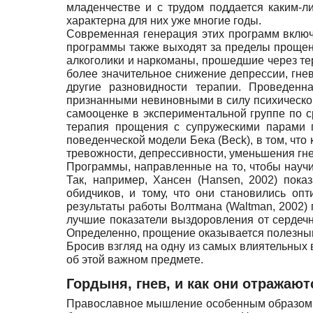
младенчестве и с трудом поддается каким-л
характерна для них уже многие годы.
Современная генерация этих программ включ
программы также выходят за пределы прощения
алкоголики и наркоманы, прошедшие через те
более значительное снижение депрессии, гнев
другие разновидности терапии. Проведен
признанными невиновными в силу психическог
самооценке в экспериментальной группе по с
терапия прощения с супружескими парами п
поведенческой модели Бека (Beck), в том, чт
тревожности, депрессивности, уменьшения гнев
Программы, направленные на то, чтобы научи
Так, например, Хансен (Hansen, 2002) пок
обидчиков, и тому, что они становились оп
результаты работы Волтмана (Waltman, 2002)
лучшие показатели выздоровления от сердечно
Определенно, прощение оказывается полезным 
Бросив взгляд на одну из самых влиятельных 
об этой важном предмете.
Гордыня, гнев, и как они отражаю
Православное мышление особенным образом ста