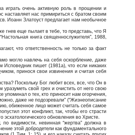
на играть очень активную роль в прощении и
ос наставляет нас примириться с братом своим
о св. Иоанн Златоуст предлагает нам необычное
же гнев еще пылает в тебе, то представь, что Я
(“Настольная книга священнослужителя”, 1988,
гают, что ответственность не только за факт
амо могло навлечь на себя оскорбление, даже
им Исповедник пишет (1981а), что если никаких
дчиком, принося свои извинения и считая себя
ства? Поскольку Бог любит всех, все, что Он в
 уразуметь свой грех и очистить от него свою
е упоминал о тех, кто приносит нам огорчения,
можно, даже не подозревали” (“Жизнеописание
анию, обиженное лицо может считать себя самое
опустил этот конфликт, так, чтобы его страсти
о эсхатологического обновления во Христе.
 по видимости, невинная “жертва” должна в
ачение этой добродетели как фундаментального
 (1 Тим. 1: 15), и его наказу считать других