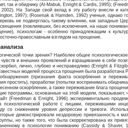
, так и обидчику (Al-Mabuk, Enright & Cardis, 1995); (Freedm
n, 2002). На Западе свой вклад в эту работу внесли и катол
ington, 1997); (Rosenak & Harnden, 1992) ученые, однако
ерковь не подверглась такому влиянию, как западные Це
свещения (повлиявших, без исключения, на наше понимани
щение), психологам - особенно принадлежащим к культу
восточно-православным взглядом на прощение.
 анализа
гической точки зрения? Наиболее общее психологическое 
й, чувств и внешних проявлений и взращивание в себе поз
орбил, лично, глубоко и несправедливо (Enright & Fitzgib
 известных моделей процесса прощения была разработана Р
обнаружения (признания факта оскорбления и пережива
я простить), проработки (попытки воспринимать обидчика 
есенном оскорблении, а также переживание блага прощени
щие программы, основанные на этой модели, показывают, 
айт (Freedman & Enright, 1996) экспериментально проде
 в психологической работе с лицами, пережившими инце
ду со снижением уровня депрессии и тревоги. Исполь
оторые демонстрировали нездоровую привязанность к матер
руппы, но также того, что была скорректирована их привя
аненному в психологии пониманию (Cassidy & Shaver, 19