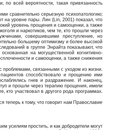
, по всей вероятности, такая привязанность
ими сравнительно серьезную психопатологию;
на уровне пары. Лин (Lin, 2001) показал, что
окий уровень прощения и самооценки, а также
оголя и наркотиков, чем те, кто прошли через
ужчинами, совершившими преступление, но
чительно большему оптимизму и более высокой
следований в группе Энрайта показывают, что
 основанная на могущественной когнитивно-
 сплоченности и самооценки, а также снижения
с проблемами, связанными с уходом из жизни.
м пациентов способствовало и прощению ими
ослаблялись гнев и раздражение. И наконец,
ступ и прошли через терапию прощения, имели
е, кто участвовал в другого рода программах.
я теперь к тому, что говорит нам Православие
им усилиям простить, и как добродетели могут