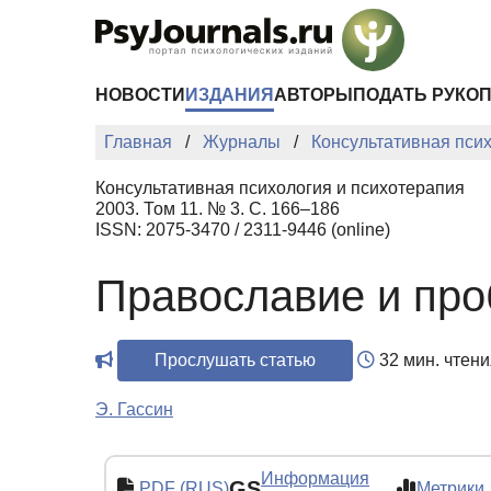
Перейти к основному содержанию
НОВОСТИ
ИЗДАНИЯ
АВТОРЫ
ПОДАТЬ РУКО
Главная
Журналы
Консультативная пси
Консультативная психология и психотерапия
2003. Том 11. № 3. С. 166–186
ISSN: 2075-3470 / 2311-9446 (online)
Православие и пр
Прослушать статью
32 мин. чтени
Э. Гассин
Информация
GS
PDF (RUS)
Метрики