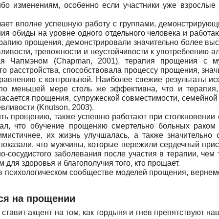
ибо изменениям, особенно если участники уже взрослые и
ает вполне успешную работу с группами, демонстрирующ
 обиды на уровне одного отдельного человека и работают 
рапию прощения, демонстрировали значительно более выс
ливости, тревожности и неустойчивости к употреблению алк
ная Чапмэном (Chapman, 2001), терапия прощения с м
о расстройства, способствовала процессу прощения, зна
равнению с контрольной. Наиболее свежие результаты ис
о меньшей мере столь же эффективна, что и терапия,
о касается прощения, супружеской совместимости, семейной
ливости (Knutson, 2003).
ть прощению, также успешно работают при столкновении 
азал, что обучение прощению смертельно больных рако
тимистичнее, их жизнь улучшалась, а также значительно 
 показали, что мужчины, которые пережили сердечный при
-сосудистого заболевания после участия в терапии, чем т
для здоровья и благополучия того, кто прощает.
в психологическом сообществе моделей прощения, вернемс
тся на прощении
вит акцент на том, как гордыня и гнев препятствуют наш