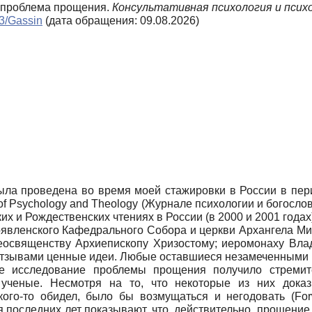
и проблема прощения.
Консультативная психология и псих
n3/Gassin
(дата обращения: 09.08.2026)
была проведена во время моей стажировки в России в пери
 of Psychology and Theology (Журнале психологии и богослов
х и Рождественских чтениях в России (в 2000 и 2001 годах
явленского Кафедрального Собора и церкви Архангела Мих
Преосвященству Архиепископу Хризостому; иеромонаху Вла
зывами ценные идеи. Любые оставшиеся незамеченными не
ое исследование проблемы прощения получило стремите
ченые. Несмотря на то, что некоторые из них доказ
кого-то обидел, было бы возмущаться и негодовать (Forw
последних лет показывают, что, действительно, прощение 