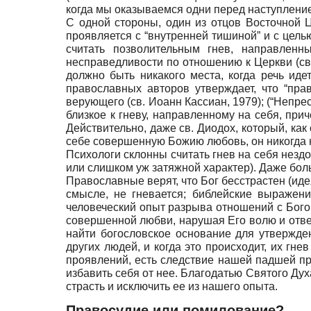
когда мы оказываемся одни перед наступление
С одной стороны, один из отцов Восточной Це
проявляется с “внутренней тишиной” и с цель
считать позволительным гнев, направленн
несправедливости по отношению к Церкви (св.
должно быть никакого места, когда речь ид
православных авторов утверждает, что “пра
верующего (св. Иоанн Кассиан, 1979); (“Непре
близкое к гневу, направленному на себя, при
Действительно, даже св. Диодох, который, как
себе совершенную Божию любовь, он никогда не
Психологи склонны считать гнев на себя нездо
или слишком уж затяжной характер). Даже бол
Православные верят, что Бог бесстрастен (идея
смысле, не гневается; библейские выражен
человеческий опыт разрыва отношений с Богом.
совершенной любви, нарушая Его волю и отвер
найти богословское основание для утвержден
других людей, и когда это происходит, их гне
проявлений, есть следствие нашей падшей при
избавить себя от нее. Благодатью Святого Д
страсть и исключить ее из нашего опыта.
Правосудие или помилование?