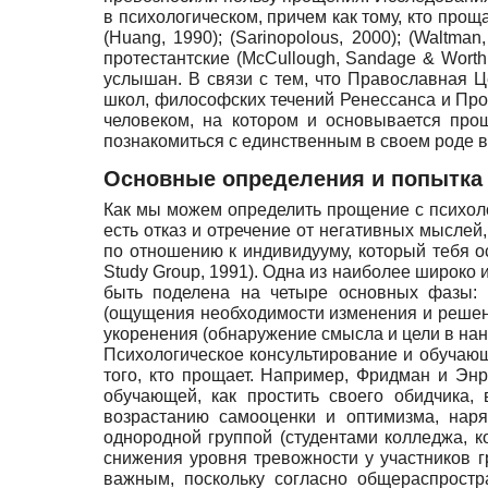
в психологическом, причем как тому, кто прощает
(Huang, 1990); (Sarinopolous, 2000); (Waltma
протестантские (McCullough, Sandage & Worth
услышан. В связи с тем, что Православная Ц
школ, философских течений Ренессанса и Про
человеком, на котором и основывается про
познакомиться с единственным в своем роде 
Основные определения и попытка
Как мы можем определить прощение с психоло
есть отказ и отречение от негативных мысле
по отношению к индивидууму, который тебя оск
Study Group, 1991). Одна из наиболее широко
быть поделена на четыре основных фазы: 
(ощущения необходимости изменения и решени
укоренения (обнаружение смысла и цели в нан
Психологическое консультирование и обучаю
того, кто прощает. Например, Фридман и Энр
обучающей, как простить своего обидчика,
возрастанию самооценки и оптимизма, наря
однородной группой (студентами колледжа, к
снижения уровня тревожности у участников г
важным, поскольку согласно общераспростр