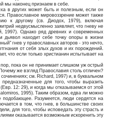
ый мы наконец признаем в себе.
реха в других может быть и полезным, если он
ться. Православное мировоззрение может также
ию к другому (св. Диодох, 1979), включая
митрий недвусмысленно заявляет, что гневу не
й, 1997). Однако ряд древних и современных
ым дьявол находит себе точку опоры в жизни
ный” гнев у православных авторов - это нечто,
отгнания от себя злых духов и их порождений.
ает, что если только христианин испытывает на
х пор, пока он не принимает слишком уж острый
 Почему же взгляд Православия столь отличен?
сочинениях; см. Richard, 1997) и, в буквальном
 предназначенные для того, чтобы выразить
Евр. 12: 29), и когда мы отказываемся от этой
lomiros, 1995). Таким образом, едва ли можно
не подобающее. Разумеется, люди сердятся на
лючается в том, что гнев, в большинстве своих
ли, для того, чтобы исповедать эту страсть и
илиями оказывается возможным искоренить эту