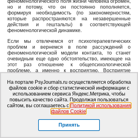
феноменологического поля жизни человека огромен,
но и потому, что он постоянно пополняется,
формируя необходимость (по закономерностям,
которые распространяются на незавершенные
действия и гештальты) в соответствующей
феноменологической динамике.
Если мы отвлечемся от психотерапевтических
проблем и вернемся в поле рассуждений о
феноменологической модели контакта, то станет
очевидным еще одно обстоятельство, имеющее на
этот раз отношение к общепсихологической
проблеме, а именно к восприятию. Восприятие
человека также построено по принципу соотношения
паззлов и атрибутирования им смысла.
На портале PsyJournals.ru осуществляется обработка
Одновременная связанность и отдельность
файлов cookie и сбор статистической информации с
элементов феноменологического поля имеет важное
использованием сервиса Яндекс.Метрика, чтобы
значение, поскольку именно в таком соотношении
повысить качество сайта. Продолжая пользоваться
они могут формировать гештальт, обладающий
сайтом, вы соглашаетесь с
Политикой использования
самостоятельным смыслом.
файлов Cookie
.
Представим себе, что элементы
Принять
феноменологического поля находятся друг от друга
на значительном расстоянии – так, что их связь не