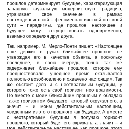
прошлое детерминирует будущее, характеризующая
западную каузальную модернистскую традицию,
утрачивает свое значение в рамках
постмодернистской – феноменологической по своей
сути – парадигмы, где прошлое, настоящее и
будущее могут сосуществовать одновременно,
взаимно определяя друг друга.
Так, например, М. Мерло-Понти пишет: «Настоящее
еще держит в руках ближайшее прошлое, не
утверждая его в качестве объекта, а поскольку
последнее, в свою очередь, точно так же
задерживает ближайшее прошлое, которое ему
предшествовало, ушедшее время оказывается
полностью возобновлено и охвачено настоящим. Так
же обстоит дело и с неотвратимым будущим, у
которого тоже есть свой горизонт неотвратимости.
Но вместе с моим ближайшим прошлым я обладаю
также горизонтом будущего, который окружал его, а
значит – и моим действительным настоящим,
увиденным из этого прошлого как будущее. А вместе
с неотвратимым будущим я получаю горизонт
прошлого, который будет его окружать, а значит – и
мое действительное настоящее как прошлое этого