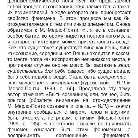
феноменологического поля. Self же представляет
собой процесс осознавания этих элементов, а также
их взаимосвязей, в ходе которого они приобретают
свойство феномена. В этом процессе мы как бы
отождествляемся с тем или иным элементом. Снова
обратимся к М. Мерло-Понти: «…я есть сознание,
особое бытие, которому нигде нет постоянного места
и которое в интенции может присутствовать везде.
Всё, что существует, существует либо как вещь, либо
как сознание, середины нет. Вещь находится в каком-
то месте, тогда как восприятию нет никакого места, в
противном случае оно не могло бы заставить
вещи
существовать для себя самого
, ибо существовало
бы в себе подобно вещи. Стало быть,
восприятие –
это мышление о восприятии
(курсив мой. –
И.П.
)»
[Мерло-Понти, 1999, с. 66]. Продолжая эту тему,
автор отмечает: «Быть сознанием, или, точнее, быть
опытом (обратите внимание на отождествление
М. Мерло-Понти сознания и опыта. –
И.П.
) – значит
внутренне сообщаться с миром, телом и другими,
быть вместе, а не рядом, с ними» [Мерло-Понти,
1999, с. 135]. В некотором смысле воспринимать
феномен означает быть этим феноменом, а
воспринимать соотношение феноменов,