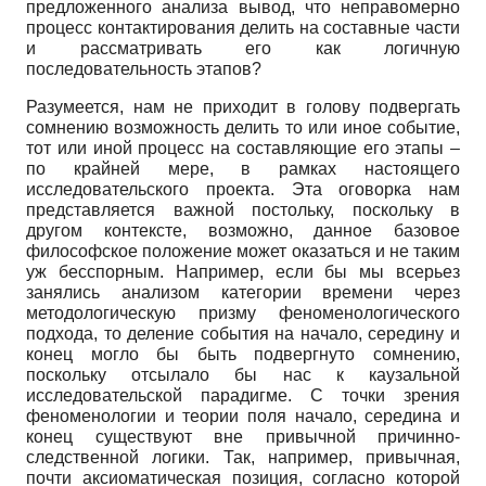
предложенного анализа вывод, что неправомерно
процесс контактирования делить на составные части
и рассматривать его как логичную
последовательность этапов?
Разумеется, нам не приходит в голову подвергать
сомнению возможность делить то или иное событие,
тот или иной процесс на составляющие его этапы –
по крайней мере, в рамках настоящего
исследовательского проекта. Эта оговорка нам
представляется важной постольку, поскольку в
другом контексте, возможно, данное базовое
философское положение может оказаться и не таким
уж бесспорным. Например, если бы мы всерьез
занялись анализом категории времени через
методологическую призму феноменологического
подхода, то деление события на начало, середину и
конец могло бы быть подвергнуто сомнению,
поскольку отсылало бы нас к каузальной
исследовательской парадигме. С точки зрения
феноменологии и теории поля начало, середина и
конец существуют вне привычной причинно-
следственной логики. Так, например, привычная,
почти аксиоматическая позиция, согласно которой