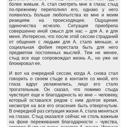
более живым. А. стал смотреть мне в глаза; стыд
по-прежнему переполнял его, однако у него
появилось больше любопытства ко мне и моим
реакциям на происходящее. Ощущение
одиночества исчезло. Ситуация приобрела
совершенно иной смысл для нас – для А. и для
меня. Интересно, что после этой сессии страданий
от общения с людьми для А. стало меньше, и
социальная фобия перестала быть для него
предметом постоянных мыслей. Тем не менее,
стыд все еще сопровождал жизнь А., но уже не
блокировал ее.
И вот на очередной сессии, когда А. снова стал
говорить о своем стыде в контакте со мной, его
глаза вдруг увлажнились, лицо его стало
трогательным. Он сказал, что помимо стыда
чувствует еще и благодарность ко мне – человеку,
который оставался рядом с ним долгое время,
несмотря на все его опасения быть отвергнутым.
В очередной раз ситуация жизни А. стала меняться
на глазах. Стыд оказался сейчас не столь важным
на фоне переживания благодарности – чувства,