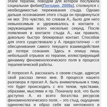
этапе терапии, поводом для которой послужила
социальная фобия
[
Погодин, 2009а
]
, столкнулся с
необходимостью переживания стыда. Однако
дальше осознавания этого стыда он продвинуться
не мог. Это чувство, по словам А., было для него
невыносимым и удерживалось в контакте с
окружающими всего несколько секунд. После
появления в контакте стыда А., как правило,
довольно быстро блокировал контакт. Способов
для этого существовало у А. предостаточно – от
обесценивания самого текущего взаимодействия
до потери сознания. Здесь я опишу лишь
небольшой отрывок из терапии, иллюстрирующий
динамику феноменологического поля в процессе
терапевтической работы.
Я попросил А. рассказать о своем стыде, адресуя
свой рассказ лично мне. В процессе нашего
разговора я просил А. быть внимательным к тому,
что будет происходить с его телом, чувствами,
образами, мыслями и пр. Поначалу всё, что было
доступно А. из всего богатства ресурсов
феноменологического поля, – это стыд, ощущение
одиночества и образ себя как ничтожного и