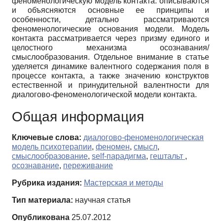
феноменологическую модель контакта: описываются
и объясняются основные ее принципы и
особенности, детально рассматриваются
феноменологические основания модели. Модель
контакта рассматривается через призму единого и
целостного механизма осознавания/
смыслообразования. Отдельное внимание в статье
уделяется динамике валентного содержания поля в
процессе контакта, а также значению конструктов
естественной и принудительной валентности для
диалогово-феноменологической модели контакта.
Общая информация
Ключевые слова:
диалогово-феноменологическая
модель психотерапии
,
феномен
,
смысл
,
смыслообразование
,
self-парадигма
,
гештальт
,
осознавание
,
переживание
Рубрика издания:
Мастерская и методы
Тип материала:
научная статья
Опубликована
25.07.2012