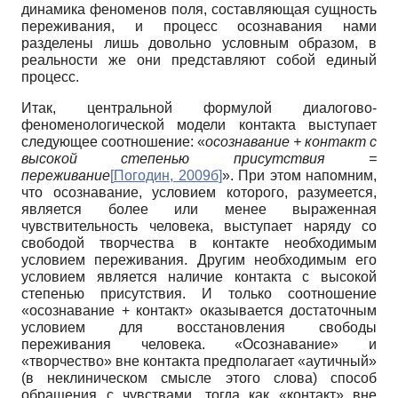
динамика феноменов поля, составляющая сущность
переживания, и процесс осознавания нами
разделены лишь довольно условным образом, в
реальности же они представляют собой единый
процесс.
Итак, центральной формулой диалогово-
феноменологической модели контакта выступает
следующее соотношение: «
осознавание + контакт с
высокой степенью присутствия =
переживание
[
Погодин, 2009б
]
». При этом напомним,
что осознавание, условием которого, разумеется,
является более или менее выраженная
чувствительность человека, выступает наряду со
свободой творчества в контакте необходимым
условием переживания. Другим необходимым его
условием является наличие контакта с высокой
степенью присутствия. И только соотношение
«осознавание + контакт» оказывается достаточным
условием для восстановления свободы
переживания человека. «Осознавание» и
«творчество» вне контакта предполагает «аутичный»
(в неклиническом смысле этого слова) способ
обращения с чувствами, тогда как «контакт» вне