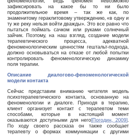
феноменологии, ведь феномен невозможно
зафиксировать на какое бы то ни было
продолжительное время – так же как, по
знаменитому гераклитовому утверждению, «в одну и
ту же реку нельзя войти дважды». Это все равно что
пытаться поймать сачком или руками солнечный
зайчик. Поэтому, на наш взгляд, создание модели
терапевтического процесса, адекватной
феноменологическим ценностям гештальт-подхода,
должно основываться на отказе от любой попытки
контролировать феноменологическую динамику
поля терапии.
Описание диалогово-феноменологической
модели контакта
Сейчас представим вниманию читателя модель
психотерапевтического контакта, основанную на
феноменологии и диалоге. Приходя в терапию,
клиент организует контакт с терапевтом теми
способами, которые в настоящий момент
оказываются доступными для него
[
Погодин, 2009
]
.
По ходу своего рассказа он также сообщает
терапевту о формах коммуникации с другими