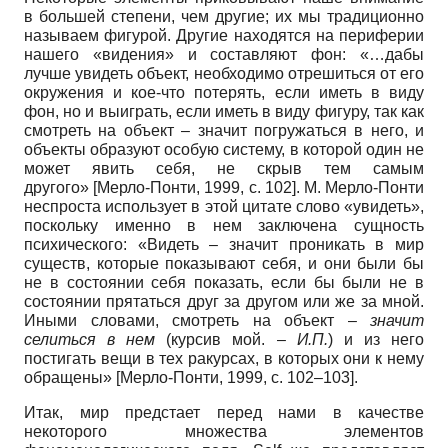
в большей степени, чем другие; их мы традиционно
называем фигурой. Другие находятся на периферии
нашего «видения» и составляют фон: «…дабы
лучше увидеть объект, необходимо отрешиться от его
окружения и кое-что потерять, если иметь в виду
фон, но и выиграть, если иметь в виду фигуру, так как
смотреть на объект – значит погружаться в него, и
объекты образуют особую систему, в которой один не
может явить себя, не скрыв тем самым
другого» [Мерло-Понти, 1999, с. 102]. М. Мерло-Понти
неспроста использует в этой цитате слово «увидеть»,
поскольку именно в нем заключена сущность
психического: «Видеть – значит проникать в мир
существ, которые показывают себя, и они были бы
не в состоянии себя показать, если бы были не в
состоянии прятаться друг за другом или же за мной.
Иными словами, смотреть на объект –
значит
селиться в нем
(курсив мой. –
И.П.
) и из него
постигать вещи в тех ракурсах, в которых они к нему
обращены» [Мерло-Понти, 1999, с. 102–103].
Итак, мир предстает перед нами в качестве
некоторого множества элементов