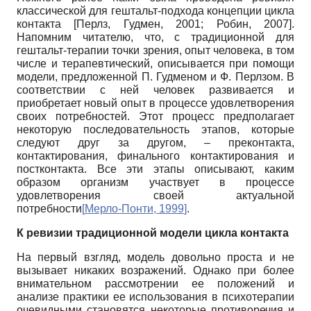
классической для гештальт-подхода концепции цикла
контакта [Перлз, Гудмен, 2001; Робин, 2007].
Напомним читателю, что, с традиционной для
гештальт-терапии точки зрения, опыт человека, в том
числе и терапевтический, описывается при помощи
модели, предложенной П. Гудменом и Ф. Перлзом. В
соответствии с ней человек развивается и
приобретает новый опыт в процессе удовлетворения
своих потребностей. Этот процесс предполагает
некоторую последовательность этапов, которые
следуют друг за другом, – преконтакта,
контактирования, финального контактирования и
постконтакта. Все эти этапы описывают, каким
образом организм участвует в процессе
удовлетворения своей актуальной
потребности
[
Мерло-Понти, 1999
]
.
К ревизии традиционной модели цикла контакта
На первый взгляд, модель довольно проста и не
вызывает никаких возражений. Однако при более
внимательном рассмотрении ее положений и
анализе практики ее использования в психотерапии
очевидными становятся некоторые противоречия и