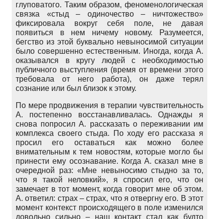
глуповатого. Таким образом, феноменологическая
связка «стыд – одиночество – ничтожество»
фиксировала вокруг себя поле, не давая
появиться в нем ничему новому. Разумеется,
бегство из этой буквально невыносимой ситуации
было совершенно естественным. Иногда, когда А.
оказывался в кругу людей с необходимостью
публичного выступления (время от времени этого
требовала от него работа), он даже терял
сознание или был близок к этому.
По мере продвижения в терапии чувствительность
А. постепенно восстанавливалась. Однажды я
снова попросил А. рассказать о переживании им
комплекса своего стыда. По ходу его рассказа я
просил его оставаться как можно более
внимательным к тем новостям, которые могло бы
принести ему осознавание. Когда А. сказал мне в
очередной раз: «Мне невыносимо стыдно за то,
что я такой неловкий», я спросил его, что он
замечает в тот момент, когда говорит мне об этом.
А. ответил: страх – страх, что я отвергну его. В этот
момент контекст происходящего в поле изменился
довольно сильно – наш контакт стал как будто