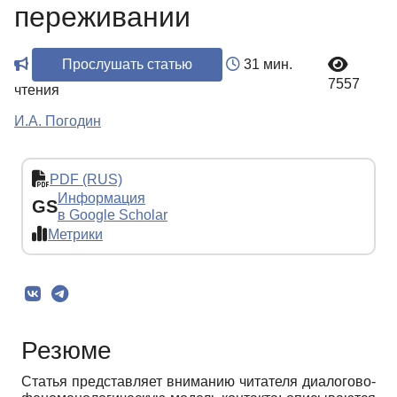
переживании
Прослушать статью
31 мин.
7557
чтения
И.А. Погодин
PDF (RUS)
Информация
GS
в Google Scholar
Метрики
Резюме
Статья представляет вниманию читателя диалогово-