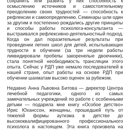
сохранить или развить у них способность к
осмыслению источников и самостоятельному
преодолению своих трудностей — способность к
рефлексии и самоопределению. Семинары шли один
за другим и постепенно рождались другие принципы
и способы работы психолога-консультанта —
выстраивался рефлексивно-деятельностный подход.
Когда он дал поразительные результаты при
проведении летних школ для детей, испытывающих
трудности в обучении (за три недели работы
ликвидировали пробелы закоренелые двоечники),
стала понятной необходимость трансляции этого
опыта. Сейчас у РДП уже немало последователей в
нашей стране, опыт работы на основе РДП при
обучении шахматам высоко оценен за рубежом.
Недавно Анна Львовна Битова — директор Центра
лечебной педагогики, одного из самых
замечательных учреждений по работе с особенными
детьми — подарила мне книгу «Особое детство»
Ирис Юханссон, женщины, прошедшей путь от
тяжелой формы аутизма в детстве до
высококвалифицированного профессионального
психолога в настоящем. Эта книга произвела на