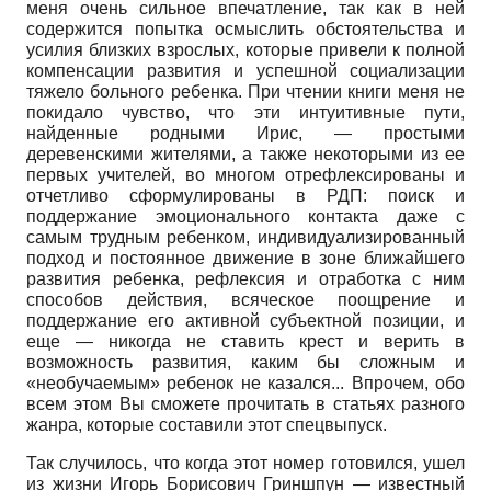
меня очень сильное впечатление, так как в ней
содержится попытка осмыслить обстоятельства и
усилия близких взрослых, которые привели к полной
компенсации развития и успешной социализации
тяжело больного ребенка. При чтении книги меня не
покидало чувство, что эти интуитивные пути,
найденные родными Ирис, — простыми
деревенскими жителями, а также некоторыми из ее
первых учителей, во многом отрефлексированы и
отчетливо сформулированы в РДП: поиск и
поддержание эмоционального контакта даже с
самым трудным ребенком, индивидуализированный
подход и постоянное движение в зоне ближайшего
развития ребенка, рефлексия и отработка с ним
способов действия, всяческое поощрение и
поддержание его активной субъектной позиции, и
еще — никогда не ставить крест и верить в
возможность развития, каким бы сложным и
«необучаемым» ребенок не казался... Впрочем, обо
всем этом Вы сможете прочитать в статьях разного
жанра, которые составили этот спецвыпуск.
Так случилось, что когда этот номер готовился, ушел
из жизни Игорь Борисович Гриншпун — известный