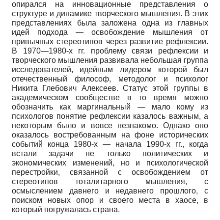
опирался на инновационные представления о
структуре и динамике творческого мышления. В этих
представлениях была заложена одна из главных
идей подхода — освобождение мышления от
привычных стереотипов через развитие рефлексии.
В 1970—1980-х гг. проблему связи рефлексии и
творческого мышления развивала небольшая группа
исследователей, идейным лидером которой был
отечественный философ, методолог и психолог
Никита Глебо­вич Алексеев. Статус этой группы в
академическом сообществе в то время можно
обозначить как маргинальный — мало кому из
психологов понятие рефлексии казалось важным, а
некоторым было и вовсе незнакомо. Однако оно
оказалось востребованным на фоне исторических
событий конца 1980-х — начала 1990-х гг., когда
встали задачи не только политических и
экономических изменений, но и психологической
перестройки, связанной с освобождением от
стереотипов тоталитарного мышления, с
осмыслением давнего и недавнего прошлого, с
поиском новых опор и своего места в хаосе, в
который погружалась страна.