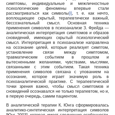
симптомы, индивидуальные и межличностные
психологические феномены впервые стали
рассматриваться как символы
[I]
, т. е. как нечто,
воплощающее скрытый, терапевтически важный,
бессознательный смысл. Основная техника
применения символов в психоанализе З. Фрейда —
аналитическая интерпретация симптомов и образов
сновидений, имеющих скрытый психологический
смысл. Интерпретация в психоанализе направлена
на осознание целей, которые реализует симптом,
установление связи между симптомом,
травматическим событием в прошлом и
вытесненными желаниями, чувствами, мыслями,
связанными с этим событием. Такая техника
применения символов связана с упованием на
осознание, которое играет значимую роль в
психоаналитической практике. С терапевтической
точки зрения важно, чтобы смысл симптомов и
сновидений осознавался не только терапевтом, но и,
в первую очередь, самим пациентом.
В аналитической терапии К. Юнга сформировалась
аналитико-синтетическая интерпретация символов
[Юнг, 2003], которая имеет следующие особенности.