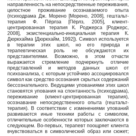
направленность на непосредственные переживания,
целостное проживание осознаваемого опыта
(психодрама Дж. Морено [Морено, 2008], гештальт-
терапия Ф. Пёрлза [Пёрлз, 2005], клиент-
центрированная терапия К. Роджерса [Роджерс,
2008], экзистенциально-инициальная терапия К.
Дюркхайма [Дюркхайм, 1992]). Символ используется
в терапии этих школ, но его природа и
терапевтическая роль не обсуждаются их
представителями. Возможно, в этом отчасти
выражается стремление подчеркнуть отличие
представлений и методов данных школ от
психоанализа, с которым устойчиво ассоциировался
символ как средство осознания скрытых содер­жаний
бессознательного. Ведущими упованиями этих школ
становятся упования на спонтанность (психодрама),
переживание (клиент-центрированная терапия),
осознавание непосредственного опыта (гештальт-
терапия). В соответствии с изменениями упований
развиваются иные техники работы с символом,
отличительные особенности которых заключаются в
следующем. Во-первых, терапевт поощряет клиента
вчувствоваться в символический образ или сюжет;