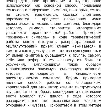
непосредственное проживание и вчувствование
используются как основной способ понимания
смыслового содержания символа, во-вторых, смысл
не столько извлекается, сколько спонтанно
порождается в процессе проживания и/или
драматического «оживления» символа, благодаря
которому символ становится «говорящим»
участником терапевтической работы. Примером
«оживления символа» в ходе терапевтической
работы может выступить распространенный в
гештальт-терапии прием: клиент «вживается» в
симптом как отдельную самостоятельную сущность и
от имени симптома обращается к группе, самому
себе или референтному человеку из ближнего
окружения, амплифицируя таким образом
терапевтиче­ски значимую смысловую позицию,
которая воплощается в символически
рассматриваемом симптоме. Другим примером
является способ работы со сновидением,
характерный для этих школ: клиента инструктируют
вчувствоваться в образы сновидения и от их имени
вести монолог или диалог, в ходе которого
разворачиваются не осознаваемые клиентом
отношения и чувства. Приоритетом в этом методе