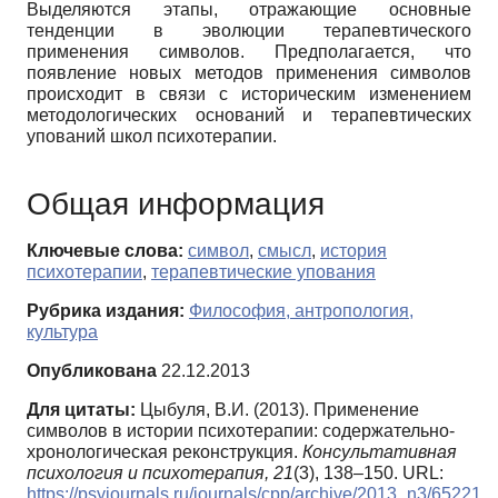
Выделяются этапы, отражающие основные
тенденции в эволюции терапевтического
применения символов. Предполагается, что
появление новых методов применения символов
происходит в связи с историческим изменением
методологических оснований и терапевтических
упований школ психотерапии.
Общая информация
Ключевые слова:
символ
,
смысл
,
история
психотерапии
,
терапевтические упования
Рубрика издания:
Философия, антропология,
культура
Опубликована
22.12.2013
Для цитаты:
Цыбуля, В.И. (2013). Применение
символов в истории психотерапии: содержательно-
хронологическая реконструкция.
Консультативная
психология и психотерапия,
21
(3), 138–150. URL:
https://psyjournals.ru/journals/cpp/archive/2013_n3/65221