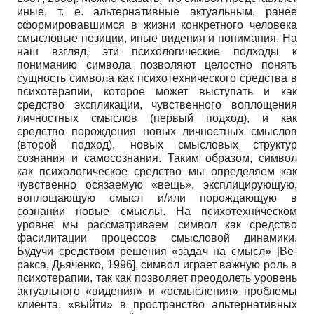
иные, т. е. альтернативные актуальным, ранее
сформировавшимся в жизни конкретного человека
смысловые позиции, иные видения и понимания. На
наш взгляд, эти психологические подходы к
пониманию символа позволяют целостно понять
сущность символа как психотехнического средства в
психотерапии, которое может выступать и как
средство экспликации, чувственного воплощения
личностных смыслов (первый подход), и как
средство порождения новых личностных смыслов
(второй подход), новых смысловых структур
сознания и самосознания. Таким образом, символ
как психологическое средство мы определяем как
чувственно осязаемую «вещь», эксплицирующую,
воплощающую смысл и/или порождающую в
сознании новые смыслы. На психотехническом
уровне мы рассматриваем символ как средство
фасилитации процессов смысловой динамики.
Будучи средством решения «задач на смысл» [Ве­
ракса, Дьяченко, 1996], символ играет важную роль в
психотерапии, так как позволяет преодолеть уровень
актуального «видения» и «осмысления» проблемы
клиента, «выйти» в пространство альтернативных