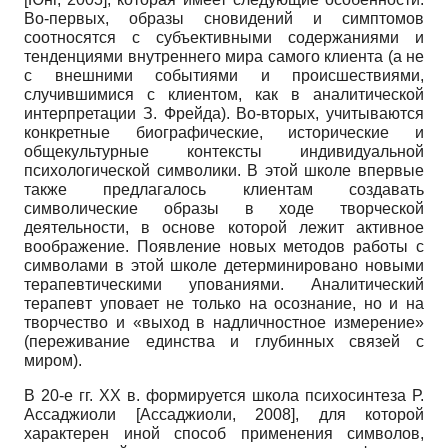
Во-первых, образы сновидений и симптомов
соотносятся с субъективными содержаниями и
тенденциями внутреннего мира самого клиента (а не
с внешними событиями и происшествиями,
случившимися с клиентом, как в аналитической
интерпретации З. Фрейда). Во-вторых, учитываются
конкретные биографические, исторические и
общекультурные контексты индивидуальной
психологической символики. В этой школе впервые
также предлагалось клиентам создавать
символические образы в ходе творческой
деятельности, в основе которой лежит активное
воображение. Появление новых методов работы с
символами в этой школе детерминировано новыми
терапевтическими упованиями. Аналитический
терапевт уповает не только на осознание, но и на
творчество и «выход в надличностное измерение»
(переживание единства и глубинных связей с
миром).
В 20-е гг. XX в. формируется школа психосинтеза Р.
Ассаджиоли [Ассаджиоли, 2008], для которой
характерен иной способ применения символов,