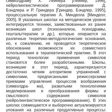
символдраму Х. Лейнера [Лейнер, 1996],
нейролингвистическое программирование Д.
Бэндлера и Р. Гриндера [Гриндер, Бэндлер, 1995],
процессуальную терапию А. Минделла [Минделл,
2005]. В указанных школах на методическом уровне
интегрируются техники, заимствованные из ранее
возникших школ (психоанализа, психодрамы,
гештальттерапии и др.), которые опираются на
различные теоретико-методологические основания,
но, к сожалению, не проводится теоретическое
обоснование возможности их совместного
использования в терапевтической практике. В этот
период технологии применения символов
становятся более разработанными. Школы,
возникшие в этот период, характеризуются
достаточно четким алгоритмом упражнений с
символами, предписанными режиссерскими
приемами управления процессом воображения
(символдра- ма), развитыми технологиями
моделирования и преобразования формы и
смыслового содержания символов
(нейролингвистическое программирование). В этих
школах совмещаются и выборочно актуализируются
упования на различные продуктивные процессы: