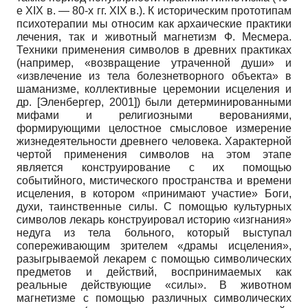
е XIX в. — 80-х гг. XIX в.). К историческим прототипам
психотерапии мы относим как архаические практики
лечения, так и животный магнетизм Ф. Месмера.
Техники применения символов в древних практиках
(например, «возвращение утраченной души» и
«извлечение из тела болезнетворного объекта» в
шаманизме, коллективные церемонии исцеления и
др. [Эленбергер, 2001]) были детерминированными
мифами и религиозными верованиями,
формирующими целостное смысловое измерение
жизнедеятельности древнего человека. Характерной
чертой применения символов на этом этапе
является конструирование с их помощью
событийного, мистического пространства и времени
исцеления, в котором «принимают участие» Боги,
духи, таинственные силы. С помощью культурных
символов лекарь конструировал историю «изгнания»
недуга из тела больного, который выступал
сопереживающим зрителем «драмы исцеления»,
разыгрываемой лекарем с помощью символических
предметов и действий, воспринимаемых как
реальные действующие «силы». В животном
магнетизме с помощью различных символических