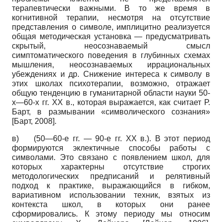
терапевтически важными. В то же время в
когнитивной терапии, несмотря на отсутствие
представления о символе, имплицитно реализуется
общая методическая установка — предусматривать
скрытый, неосознаваемый смысл
симптоматического поведения в глубинных схемах
мышления, неосознаваемых иррациональных
убеждениях и др. Снижение интереса к символу в
этих школах психотерапии, возможно, отражает
общую тенденцию в гуманитарной области науки 50-
х—60-х гг. XX в., которая выражается, как считает Р.
Барт, в размывании «символического сознания»
[Барт, 2008].
в)
(50—60-е гг. — 90-е гг. XX в.). В этот период
формируются эклектичные способы работы с
символами. Это связано с появлением школ, для
которых характерны отсутствие строгих
методологических предписаний и релятивный
подход к практике, выражающийся в гибком,
вариативном использовании техник, взятых из
контекста школ, в которых они ранее
сформировались. К этому периоду мы относим