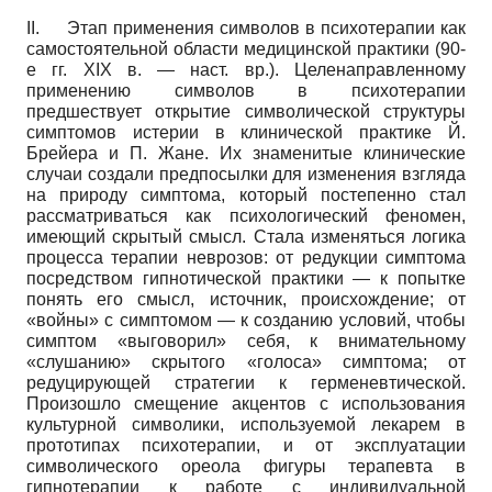
II.
Этап применения символов в психотерапии как
самостоятельной области медицинской практики (90-
е гг. XIX в. — наст. вр.). Целенаправленному
применению символов в психотерапии
предшествует открытие символической структуры
симптомов истерии в клинической практике Й.
Брейера и П. Жане. Их знаменитые клинические
случаи создали предпосылки для изменения взгляда
на природу симптома, который постепенно стал
рассматриваться как психологический феномен,
имеющий скрытый смысл. Стала изменяться логика
процесса терапии неврозов: от редукции симптома
посредством гипнотической практики — к попытке
понять его смысл, источник, происхождение; от
«войны» с симптомом — к созданию условий, чтобы
симптом «выговорил» себя, к внимательному
«слушанию» скрытого «голоса» симптома; от
редуциру­ющей стратегии к герменевтической.
Произошло смещение акцентов с использования
культурной символики, используемой лекарем в
прототипах психотерапии, и от эксплуатации
символического ореола фигуры терапевта в
гипнотерапии к работе с индивидуальной