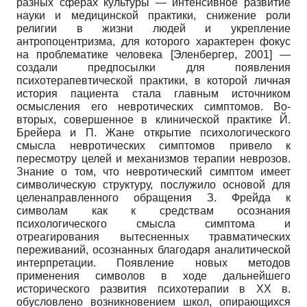
разных сферах культуры — интенсивное развитие
науки и медицинской практики, снижение роли
религии в жизни людей и укрепление
антропоцентризма, для которого характерен фокус
на проблематике человека [Эленбергер, 2001] —
создали предпосылки для появления
психотерапевтической практики, в которой личная
история пациента стала главным источником
осмысления его невротических симптомов. Во-
вторых, совершенное в клинической практике Й.
Брейера и П. Жане открытие психологического
смысла невротических симптомов привело к
пересмотру целей и механизмов терапии неврозов.
Знание о том, что невротический симптом имеет
символическую структуру, послужило основой для
целенаправленного обращения З. Фрейда к
символам как к средствам осознания
психологического смысла симптома и
отреагирования вытесненных травматических
переживаний, осознанных благодаря аналитической
интерпретации. Появление новых методов
применения символов в ходе дальнейшего
исторического развития психотерапии в XX в.
обусловлено возникновением школ, опирающихся