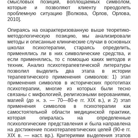
смысловых позиций, воплощаемых символом,
которые и позволяют клиенту преодолеть
проблемную ситуацию [Волкова, Орлов, Орлова,
2010].
Опираясь на охарактеризованную выше теоретико-
методологическую позицию, мы анализировали
методы и описанные клинические случаи в основных
школах психотерапии, стараясь определить,
применялись ли в них символические средства, и
если применялись, то с помощью каких методов и
техник. Анализ психотерапевтической литературы
позволил выделить два этапа в истории
терапевтического применения символов: 1) этап
применения символов в исторических прототипах
психотерапии, многие из которых были тесно
связаны с мифологией, религиозными верованиями,
магией (до н. э. — 70—80-е гг. XIX в.), и 2) этап
применения символов в психотерапии как
самостоятельной области медицинской практики,
которая опиралась на определенные
психологические представления и была направлена
на достижение психотерапевтических целей (90-е гг.
XIX в. — наст. вр.). Критериями выделения этапов