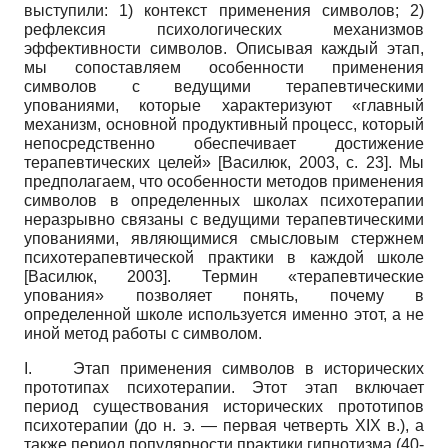
выступили: 1) контекст применения символов; 2)
рефлексия психологических механизмов
эффективности символов. Описывая каждый этап,
мы сопоставляем особенности применения
символов с ведущими терапевтическими
упованиями, которые характеризуют «главный
механизм, основной продуктивный процесс, который
непосредственно обеспечивает достижение
терапевтических целей» [Василюк, 2003, с. 23]. Мы
предполагаем, что особенности методов применения
символов в определенных школах психотерапии
неразрывно связаны с ведущими терапевтическими
упованиями, являющимися смысловым стержнем
психотерапевтической практики в каждой школе
[Василюк, 2003]. Термин «терапевтические
упования» позволяет понять, почему в
определенной школе используется именно этот, а не
иной метод работы с символом.
I.
Этап применения символов в исторических
прототипах психотерапии. Этот этап включает
период существования исторических прототипов
психотерапии (до н. э. — первая четверть XIX в.), а
также период популярности практики гипнотизма (40-