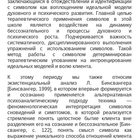
заключающийся в отождествлении и идентификации
с символом как воплощением идеальной модели
духовного и психического развития. Главной целью
терапевтического применения символов в этой
школе является воздействие на динамику
бессознательного и процессы духовного и
психического роста. Подчеркивается важность
систематичного, дисциплинированного выполнения
упражнений с использованием символов. Такой
метод работы с символом детерминирован
терапевтическим упованием на интроецирование
идеальных моделей и волю клиента.
К этому периоду мы также относим
экзистенциальный анализ Л. Бинсвангера
[Бинсвангер, 1999], в котором впервые формируется
и осознанно применяется альтернативная
психоаналитическому подходу техника —
феноменологическая интерпретация символов
сновидений и симптомов, в которой реализуется
стремление понять целостное бытие клиента вне
разделения его на сознание и бессознательное [Бин­
свангер,
c.
122], понять смысл символа как
выражение уникального способа отношений клиента