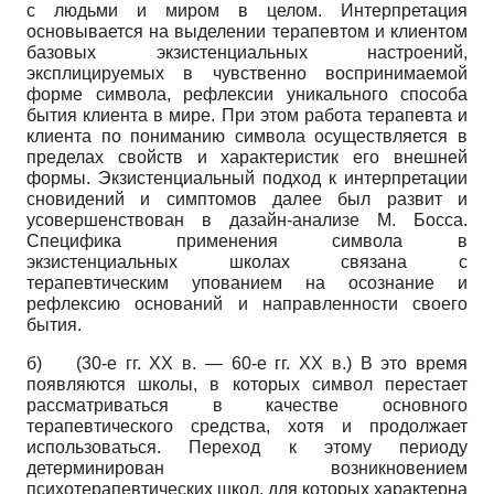
с людьми и миром в целом. Интерпретация
основывается на выделении терапевтом и клиентом
базовых экзистенциальных настроений,
эксплицируемых в чувственно воспринимаемой
форме символа, рефлексии уникального способа
бытия клиента в мире. При этом работа терапевта и
клиента по пониманию символа осуществляется в
пределах свойств и характеристик его внешней
формы. Экзистенциальный подход к интерпретации
сновидений и симптомов далее был развит и
усовершенствован в дазайн-анализе М. Босса.
Специфика применения символа в
экзистенциальных школах связана с
терапевтическим упованием на осознание и
рефлексию оснований и направленности своего
бытия.
б)
(30-е гг. XX в. — 60-е гг. XX в.) В это время
появляются школы, в которых символ перестает
рассматриваться в качестве основного
терапевтического средства, хотя и продолжает
использоваться. Переход к этому периоду
детерминирован возникновением
психотерапевтических школ, для которых характерна