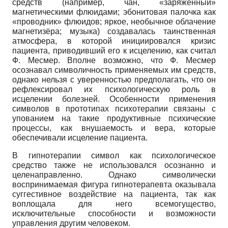
средств (например, чан, «заряженный»
магнетическими флюидами; эбонитовая палочка как
«проводник» флюидов; яркое, необычное облачение
магнетизёра; музыка) создавалась таинственная
атмосфера, в которой инициировался кризис
пациента, приводивший его к исцелению, как считал
Ф. Ме­смер. Вполне возможно, что Ф. Месмер
осознавал символичность применяемых им средств,
однако нельзя с уверенностью предполагать, что он
рефлексировал их психологическую роль в
исцелении болезней. Особенности применения
символов в прототипах психотерапии связаны с
упованием на такие продуктивные психические
процессы, как внушаемость и вера, которые
обеспечивали исцеление пациента.
В гипнотерапии символ как психологическое
средство также не использовался осознанно и
целенаправленно. Однако символически
воспринимаемая фигура гипнотерапевта оказывала
суггестивное воздействие на пациента, так как
воплощала для него всемогущество,
исключительные способности и возможности
управления другим человеком.