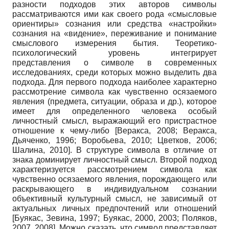
разности подходов этих авторов символы
рассматриваются ими как своего рода «смысловые
ориентиры» сознания или средства «настройки»
сознания на «видение», переживание и понимание
смыслового измерения бытия. Теоретико-
психологический уровень интегрирует
представления о символе в современных
исследованиях, среди которых можно выделить два
подхода. Для первого подхода наиболее характерно
рассмотрение символа как чувственно осязаемого
явления (предмета, ситуации, образа и др.), которое
имеет для определенного человека особый
личностный смысл, выражающий его пристрастное
отношение к чему-либо [Веракса, 2008; Веракса,
Дьячен­ко, 1996; Воробьева, 2010; Цветков, 2006;
Шалина, 2010]. В структуре символа в отличие от
знака доминирует личностный смысл. Второй подход
характеризуется рассмотрением символа как
чувственно осязаемого явления, порождающего или
раскрывающего в индивидуальном сознании
объективный культурный смысл, не зависимый от
актуальных личных предпочтений или отношений
[Буякас, Зевина, 1997; Буякас, 2000, 2003; Поляков,
2007, 2008]. Можно сказать, что символ представляет