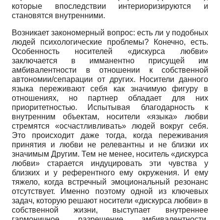
которые впоследствии интериоризируются и
становятся внутренними.
Возникает закономерный вопрос: есть ли у подобных
людей психологические проблемы? Конечно, есть.
Особенность носителей «дискурса любви»
заключается в имманентно присущей им
амбивалентности в отношении к собственной
автономии/сепарации от других. Носители данного
языка переживают себя как значимую фигуру в
отношениях, но партнер обладает для них
приоритетностью. Испытывая благодарность к
внутренним объектам, носители «языка» любви
стремятся «осчастливливать» людей вокруг себя.
Это происходит даже тогда, когда переживания
принятия и любви не релевантны и не близки их
значимым Другим. Тем не менее, носитель «дискурса
любви» старается индуцировать эти чувства у
близких и у референтного ему окружения. И ему
тяжело, когда встречный эмоциональный резонанс
отсутствует. Именно поэтому одной из ключевых
задач, которую решают носители «дискурса любви» в
собственной жизни, выступает внутреннее
гармоничное разрешение амбивалентности,