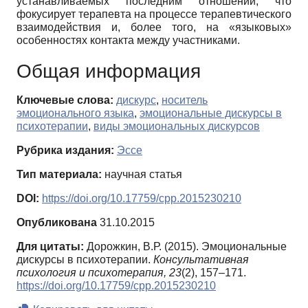
устанавливаемых последним отношений, что
фокусирует терапевта на процессе терапевтического
взаимодействия и, более того, на «языковых»
особенностях контакта между участниками.
Общая информация
Ключевые слова:
дискурс
,
носитель
эмоционального языка
,
эмоциональные дискурсы в
психотерапии
,
виды эмоциональных дискурсов
Рубрика издания:
Эссе
Тип материала:
научная статья
DOI:
https://doi.org/10.17759/cpp.2015230210
Опубликована
31.10.2015
Для цитаты:
Дорожкин, В.Р. (2015). Эмоциональные
дискурсы в психотерапии.
Консультативная
психология и психотерапия,
23
(2), 157–171.
https://doi.org/10.17759/cpp.2015230210