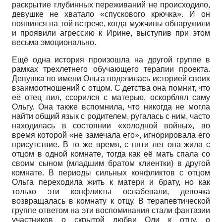
раскрытие глубинных переживаний не происходило,
девушке не хватало «спускового крючка». И он
появился на той встрече, когда мужчины обнаружили
и проявили агрессию к Ирине, выступив при этом
весьма эмоционально.
Ещё одна история произошла на другой группе в
рамках трехлетнего обучающего терапии проекта.
Девушка по имени Ольга поделилась историей своих
взаимоотношений с отцом. С детства она помнит, что
её отец пил, ссорился с матерью, оскорблял саму
Ольгу. Она также вспомнила, что никогда не могла
найти общий язык с родителем, ругалась с ним, часто
находилась в состоянии «холодной войны», во
время которой «не замечала его», игнорировала его
присутствие. В то же время, с пяти лет она жила с
отцом в одной комнате, тогда как её мать спала со
своим сыном (младшим братом клиентки) в другой
комнате. В периоды сильных конфликтов с отцом
Ольга переходила жить к матери и брату, но как
только эти конфликты ослабевали, девочка
возвращалась в комнату к отцу. В терапевтической
группе ответом на эти воспоминания стали фантазии
участников о скрытой любви Оли к отцу, о