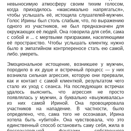
невыносимую атмосферу своим тихим голосом,
когда приходилось «максимально напрягаться»,
чтобы услышать её, истощила слушателей-мужчин.
Голос Ирины был столь слабым, что, по выражению
одного из участников, не был предназначен для
окружающих её людей. Она говорила для себя, сама
с собой и ... с мертвыми призраками, населяющими
её пространство. Чтобы услышать клиентку, нужно
было в эмпатийном контрпереносе стать ею самой,
либо. умереть.
Эмоциональное истощение, возникшее у мужчин,
породило в их душе и встречный процесс — у них
возникла сильная агрессия, которую они прервали,
как и контакт с самой клиенткой, результатом чего
стало их уход с сеанса. На последующих встречах
удалось выяснить, что агрессия не просто
появлялась у мужчин, а буквально «выуживалась»
из них самой Ириной. Она провоцировала
участников на нападение. В частности, было
определено, что, сама того не осознавая, Ирина
хотела быть «убитой». Она чувствовала, что это
единственный способ остановить саму себя, жила в
бессознательной фантазии собственного