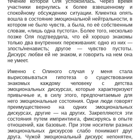
течение которой Оля успокоилась. Через время
участники вернулись к более взвешенному и
спокойному обсуждению ситуации. Клиентка опять
вошла в состояние эмоциональной нейтральности, в
котором не было чувств, а была, по её собственным
словам, «лишь одна пустота». Более того, несколько
позже Оля подтвердила, что ей хорошо знакомы
только два внутренних переживания: одно из них —
злость/ненависть; другое — чувство пустоты.
Дискурс любви ей не знаком, и говорить на нем она
не умеет.
Именно с Олиного случая у меня стала
вырисовываться гипотеза о существовании
знакомых каждому человеку с детства
эмоциональных дискурсах, которые характеризуют
привычные и, в силу этого, предпочитаемые для
него эмоциональные состояния. Одни люди говорят
преимущественно на одних эмоциональных
дискурсах, другие — на других. Закрепляются эти
состояния путем импринтинга, фиксируясь в опыте
отношений, как базовые. При этом носители разных
эмоциональных дискурсов слабо понимают друг
друга. Чужой эмоциональный дискурс непонятен,