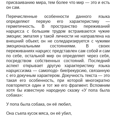
присваиванию мира, тем более что мир — это и есть
он сам.
Перечисленные особенности данного языка
определяют первую его характеристику —
герметичность. В пространство переживаний
нарцисса с большим трудом встраиваются чужие
эмоции; эмпатия у такой личности не направлена на
внешний объект, он не солидаризируется с чужими
эмоциональными состояниями. В своих
переживаниях нарцисс представлен сам собой и сам
по себе, остальной мир он определяет через себя,
посредством собственных состояний. Последний
аспект открывает другую характеристику языка
нарциссизма — самоподо- бие/рекурсию, связанную
с его докучным характером. Докучность текста — это
такая его особенность, при которой многократно
повторяется один и тот же его фрагмент. Вспомним
хотя бы известную народную сказку «У попа была
собака»:
У попа была собака, он её любил,
Она съела кусок мяса, он её убил,