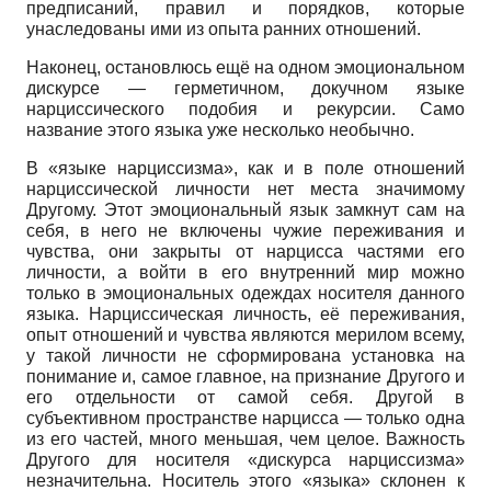
предписаний, правил и порядков, которые
унаследованы ими из опыта ранних отношений.
Наконец, остановлюсь ещё на одном эмоциональном
дискурсе — герметичном, докучном языке
нарциссического подобия и рекурсии. Само
название этого языка уже несколько необычно.
В «языке нарциссизма», как и в поле отношений
нарциссической личности нет места значимому
Другому. Этот эмоциональный язык замкнут сам на
себя, в него не включены чужие переживания и
чувства, они закрыты от нарцисса частями его
личности, а войти в его внутренний мир можно
только в эмоциональных одеждах носителя данного
языка. Нарциссическая личность, её переживания,
опыт отношений и чувства являются мерилом всему,
у такой личности не сформирована установка на
понимание и, самое главное, на признание Другого и
его отдельности от самой себя. Другой в
субъективном пространстве нарцисса — только одна
из его частей, много меньшая, чем целое. Важность
Другого для носителя «дискурса нарциссизма»
незначительна. Носитель этого «языка» склонен к