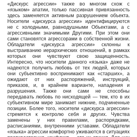
«Дискурс агрессии» также во многом схож с
«языком» апатии, только пассивная привязанность
здесь заменяется активным разрушением объекта.
Носители «дискурса агрессии» идентифицируются
не с холодными, равнодушными Объектами, а с
агрессивными значимыми Другими. При этом они
сами становятся агрессорами в собственной жизни.
Обладатели «дискурса агрессии» склонны к
выстраиванию иерархических отношений, в рамках
которых они чувствуют свою защищенность.
Интересно, что носители данного «языка» даже не
надеются получить любовь от тех людей, которых
они субъективно воспринимают как «старших», а
ожидают от них распоряжений, инструкций,
приказов, и, в крайнем варианте, нападения и
разрушения. Также они сами не способны
передавать любовь по нисходящей — тем, кто в их
субъективном мире занимает нижние, подчиненные
позиции. Более того, носители «дискурса агрессии»
стремятся к контролю себя и других. Чувства
заменены у них правилами, распорядками,
расписаниями, внутренними уставами. Обладатели
«языка» агрессии комфортно уживаются в ситуациях