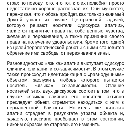
страх по поводу того, что тот, кто их полюбил, просто
недостаточно хорошо распознал их. Они мучаются,
переживая, что любовь пройдет, как только значимый
Другой узнает их лучше. Центральной задачей,
которую решают носители «дискурса апатии»,
является принятие права на собственные чувства,
желания и переживания, а также признание своего
права на получение удовольствия. Кроме того, одной
из целей терапевтической работы с ними становится
обретение ими свободы от переживания вины.
Разновидностью «языка» апатии выступает «дискурс
слияния, слипания и со-зависимости». В этом случае
также происходит идентификация с «равнодушным»
объектом, заслужить любовь которого пытается
носитель «языка» со-зависимости. Отличие
носителей этих двух дис­курсов состоит в том, что в
случае «языка» слияния его носитель активно
преследует объект, стремится находиться с ним в
перманентной близости. Носитель же «языка»
апатии страдает в результате утраты объекта и,
зачастую, пассивно пребывает в этом состоянии,
никоим образом не стараясь его изменить.