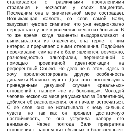
сталкивается с различными проявлениями
страдания и несчастия у своих пациентов.
Последним она в значительной мере сострадает.
Возникающая жалость, со слов самой Вали,
запускает чувство симпатии, что уже неоднократно
перерастало у неё в увлечение кем-то из больных. В
то же время, когда пациенты выздоравливают и
выписываются из отделения, она теряет к ним
интерес и прерывает с ними отношения. Подобные
переживания симпатии к боли являются, возможно,
разновидностью альгофилии, перенесенной с
помощью проективной идентификации на
референтный Объект. Но дело не в этом. Здесь я
хочу проиллюстрировать другую особенность
динамики Валиных чувств. Для этого воспользуюсь
приведенным девушкой случаем «реальных»
отношений с парнем «не из больницы». Молодой
человек несколько месяцев ухаживал за Валентиной,
добился её расположения, они начали встречаться.
С её слов, она не испытывала к нему сильных
чувств, но так как он проявил достаточную
настойчивость, то она уступила напору его
внимания. Через полгода Валя превратила
отношения с парнем «из обычных в болезненные».