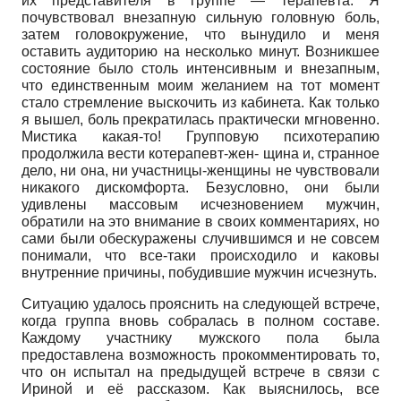
их представителя в группе — терапевта. Я
почувствовал внезапную сильную головную боль,
затем головокружение, что вынудило и меня
оставить аудиторию на несколько минут. Возникшее
состояние было столь интенсивным и внезапным,
что единственным моим желанием на тот момент
стало стремление выскочить из кабинета. Как только
я вышел, боль прекратилась практически мгновенно.
Мистика какая-то! Групповую психотерапию
продолжила вести котерапевт-жен- щина и, странное
дело, ни она, ни участницы-женщины не чувствовали
никакого дискомфорта. Безусловно, они были
удивлены массовым исчезновением мужчин,
обратили на это внимание в своих комментариях, но
сами были обескуражены случившимся и не совсем
понимали, что все-таки происходило и каковы
внутренние причины, побудившие мужчин исчезнуть.
Ситуацию удалось прояснить на следующей встрече,
когда группа вновь собралась в полном составе.
Каждому участнику мужского пола была
предоставлена возможность прокомментировать то,
что он испытал на предыдущей встрече в связи с
Ириной и её рассказом. Как выяснилось, все