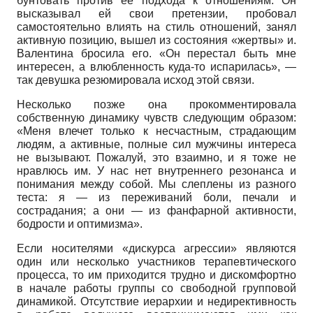
бунтовать против её подхода к отношениям. Он
высказывал ей свои претензии, пробовал
самостоятельно влиять на стиль отношений, занял
активную позицию, вышел из состояния «жертвы» и.
Валентина бросила его. «Он перестал быть мне
интересен, а влюбленность куда-то испарилась», —
так девушка резюмировала исход этой связи.
Несколько позже она прокомментировала
собственную динамику чувств следующим образом:
«Меня влечет только к несчастным, страдающим
людям, а активные, полные сил мужчины интереса
не вызывают. Пожалуй, это взаимно, и я тоже не
нравлюсь им. У нас нет внутреннего резонанса и
понимания между собой. Мы слеплены из разного
теста: я — из переживаний боли, печали и
сострадания; а они — из фанфарной активности,
бодрости и оптимизма».
Если носителями «дискурса агрессии» являются
один или несколько участников терапевтического
процесса, то им приходится трудно и дискомфортно
в начале работы группы со свободной групповой
динамикой. Отсутствие иерархии и недирективность