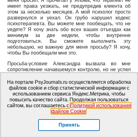
меня бросил. Я прочитал у Ялома, что терапевт не
имеет права уезжать, не предупредив клиента об
этом за несколько месяцев. А мой психолог просто
развернулся и уехал. Он грубо нарушил кодекс
психотерапевта. Вы можете мне пообещать, что не
уедете? Я хочу знать обо всех ваших отъездах как
минимум за две недели, чтобы внутренне
подготовиться. Вы сможете выполнить эту
небольшую, но важную для меня просьбу? Я хочу,
чтобы Вы пообещали мне это.
Просьба-условие Александра вызвала во мне
сопротивление начавшемуся контролю, но не успел
я ответить, как был обескуражен новым
комментарием:
На портале PsyJournals.ru осуществляется обработка
файлов cookie и сбор статистической информации с
— Я смотрю у Вас кружка с чаем на столе? Я бы
использованием сервиса Яндекс.Метрика, чтобы
предпочел, чтобы вы не пили чай во время работы
повысить качество сайта. Продолжая пользоваться
со мной. Все-таки, я оплачиваю вам это время и
сайтом, вы соглашаетесь с
Политикой использования
хотел бы, чтобы вы уделяли мне внимание всецело.
файлов Cookie
.
Я могу на это рассчитывать? Если для этого
необходимо поднять оплату, то вы можете об этом
Принять
сказать. Мне кажется, психотерапевт во время своей
работы не должен быть занят ничем другим, кроме