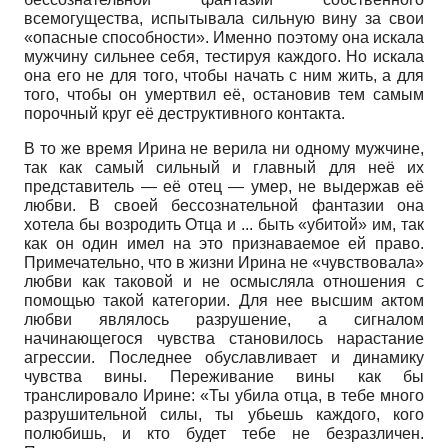
всемогущества, испытывала сильную вину за свои
«опасные способности». Именно поэтому она искала
мужчину сильнее себя, тестируя каждого. Но искала
она его не для того, чтобы начать с ним жить, а для
того, чтобы он умертвил её, остановив тем самым
порочный круг её деструктивного контакта.
В то же время Ирина не верила ни одному мужчине,
так как самый сильный и главный для неё их
представитель — её отец — умер, не выдержав её
любви. В своей бессознательной фантазии она
хотела бы возродить Отца и ... быть «убитой» им, так
как он один имел на это признаваемое ей право.
Примечательно, что в жизни Ирина не «чувствовала»
любви как таковой и не осмысляла отношения с
помощью такой категории. Для нее высшим актом
любви являлось разрушение, а сигналом
начинающегося чувства становилось нарастание
агрессии. Последнее обуславливает и динамику
чувства вины. Переживание вины как бы
транслировало Ирине: «Ты убила отца, в тебе много
разрушительной силы, ты убьешь каждого, кого
полюбишь, и кто будет тебе не безразличен.