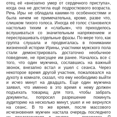
отец её «внезапно умер от сердечного приступа»,
когда она не достигла ещё подросткового возраста.
Речь Иры не обладала какими-то особенностями и
была ничем не примечательна, кроме, разве что,
слишком тихого голоса. Иногда её голос становился
настолько тихим и «слабым», что приходилось
вслушиваться со значительным напряжением и
переспрашивать отдельные фразы. По мере того, как
группа слушала и продвигалась в понимании
жизненной истории Ирины, участники мужского пола
стали демонстрировать достаточно необычное
поведение, не присущее им ранее. Началось все с
того, что один мужчина, сославшись на важный
звонок, внезапно встал и ушел с сеанса. Через
некоторое время другой участник, пожаловался на
духоту в комнате, сказал, что ему необходимо выйти
и исчез минут на двадцать. Еще один мужчина
заявил, что именно в это время к нему должен
подъехать товарищ для того, чтобы забрать
документы, попросил разрешение покинуть
аудиторию на несколько минут, ушел и не вернулся
на сеанс. В то же время, после массового
исчезновения мужчин настала очередь последнего