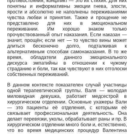
противостояния, конфликт — это их стихия. Для них
понятны и информативны эмоции гнева, злости,
ярости и абсолютно не наполнены переживаниями
чувства любви и принятия. Также и прощение не
представлено для них в эмоциональном
переживании. Им хорошо знаком только
прочувствованный опыт наказания. Если наказан —
значит, прощён; если нет — то чувство вины может
длиться бесконечно долго, подталкивая к
альтернативным способам самонаказания. В то же
время, обладатели данного эмоционального
дискурса эмпатийны в отношении к чужому
страданию и боли, так как чувствуют в них отголоски
собственных переживаний.
В данном контексте показателен случай участницы
одной терапевтической группы. Валя — молодая
миловидная девушка, работает медсестрой в
хирургическом отделении. Основные ухажеры Вали
— это пациенты её отделения, с которыми её
связывает профессиональная деятельность. Она
делает перевязки, уколы, обрабатывает раны и пр. В
хирургическом отделении много боли и, естественно,
что во время медицинских процедур Валентина