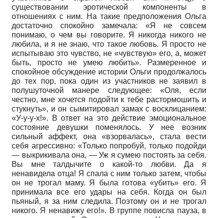
существовании эротической компоненты в
отношениях с ним. На такие предположения Ольга
достаточно спокойно замечала: «Я не совсем
понимаю, о чем вы говорите. Я никогда никого не
любила, и я не знаю, что такое любовь. Я просто не
испытываю это чувство, не «чувствую» его, а, может
быть, просто не умею любить». Размеренное и
спокойное обсуждение истории Ольги продолжалось
до тех пор, пока один из участников не заявил в
полушуточной манере следующее: «Оля, если
честно, мне хочется подойти к тебе растормошить и
стукнуть», и он сымитировал замах с восклицанием:
«У-у-у-х!». В ответ на это действие эмоциональное
состояние девушки поменялось. У нее возник
сильный аффект, она «взорвалась», стала вести
себя агрессивно: «Только попробуй, только подойди
— выкрикивала она, — Уж я сумею постоять за себя.
Вы мне талдычите о какой-то любви. Да я
ненавидела отца! Я спала с ним только затем, чтобы
он не трогал маму. Я была готова «убить» его. Я
принимала все его удары на себя. Когда он был
пьяный, я за ним следила. Поэтому он и не трогал
никого. Я ненавижу его!». В группе повисла пауза, в