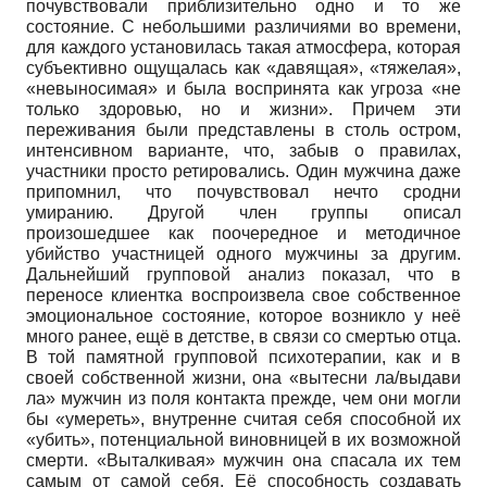
почувствовали приблизительно одно и то же
состояние. С небольшими различиями во времени,
для каждого установилась такая атмосфера, которая
субъективно ощущалась как «давящая», «тяжелая»,
«невыносимая» и была воспринята как угроза «не
только здоровью, но и жизни». Причем эти
переживания были представлены в столь остром,
интенсивном варианте, что, забыв о правилах,
участники просто ретировались. Один мужчина даже
припомнил, что почувствовал нечто сродни
умиранию. Другой член группы описал
произошедшее как поочередное и методичное
убийство участницей одного мужчины за другим.
Дальнейший групповой анализ показал, что в
переносе клиентка воспроизвела свое собственное
эмоциональное состояние, которое возникло у неё
много ранее, ещё в детстве, в связи со смертью отца.
В той памятной групповой психотерапии, как и в
своей собственной жизни, она «вытесни ла/выдави
ла» мужчин из поля контакта прежде, чем они могли
бы «умереть», внутренне считая себя способной их
«убить», потенциальной виновницей в их возможной
смерти. «Выталкивая» мужчин она спасала их тем
самым от самой себя. Её способность создавать