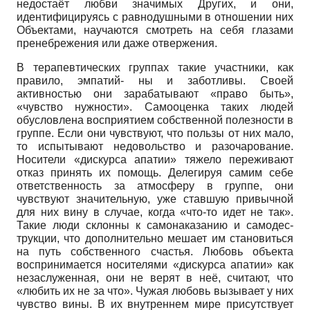
недостаёт любви значимых Других, и они,
идентифицируясь с равнодушными в отношении них
Объектами, научаются смотреть на себя глазами
пренебрежения или даже отвержения.
В терапевтических группах такие участники, как
правило, эмпатий- ны и заботливы. Своей
активностью они зарабатывают «право быть»,
«чувство нужности». Самооценка таких людей
обусловлена восприятием собственной полезности в
группе. Если они чувствуют, что пользы от них мало,
то испытывают недовольство и разочарование.
Носители «дискурса апатии» тяжело переживают
отказ принять их помощь. Делегируя самим себе
ответственность за атмосферу в группе, они
чувствуют значительную, уже ставшую привычной
для них вину в случае, когда «что-то идет не так».
Такие люди склонны к самонаказанию и самодес-
трукции, что дополнительно мешает им становиться
на путь собственного счастья. Любовь объекта
воспринимается носителями «дискурса апатии» как
незаслуженная, они не верят в неё, считают, что
«любить их не за что». Чужая любовь вызывает у них
чувство вины. В их внутреннем мире присутствует