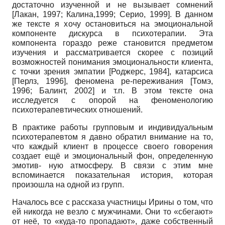
достаточно изученной и не вызывает сомнений
[Лакан, 1997; Калина,1999; Серио, 1999]. В данном
же тексте я хочу остановиться на эмоциональной
компоненте дискурса в психотерапии. Эта
компонента гораздо реже становится предметом
изучения и рассматривается скорее с позиций
возможностей понимания эмоциональности клиента,
с точки зрения эмпатии [Роджерс, 1984], катарсиса
[Перлз, 1996], феномена ре-переживания [Томэ,
1996; Балинт, 2002] и т.п. В этом тексте она
исследуется с опорой на феноменологию
психотерапевтических отношений.
В практике работы групповым и индивидуальным
психотерапевтом я давно обратил внимание на то,
что каждый клиент в процессе своего говорения
создает ещё и эмоциональный фон, определенную
эмотив- ную атмосферу. В связи с этим мне
вспоминается показательная история, которая
произошла на одной из групп.
Началось все с рассказа участницы Ирины о том, что
ей никогда не везло с мужчинами. Они то «сбегают»
от неё, то «куда-то пропадают», даже собственный