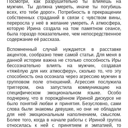
Посмотри, как разрушительно ты влияешь на
мужчин. Ты должна умереть, иначе ты погубишь
всех, кто тебе дорог». Потребность в прекращении
собственных страданий в связи с чувством вины,
переросла у неё в желание умереть. А атмосфера,
которую Ирина создала на том памятном сеансе,
была гораздо показательнее, чем непосредственное
содержание её рассказа.
Вспомненный случай нуждается в расставке
акцентов, сообразно теме самой статьи. Для меня в
данной истории важна не столько способность Иры
бессознательно влиять на мужчин, создавая
«тяжёлую для них атмосферу», сколько то, что эту
способность она осознала через агрессию мужчин в
групповом поле отношений. Агрессия послужила
триггером, она запустила коммуникацию на
специфическом эмоциональном языке. Особо
подчеркну, что в порождённом Ириной дискурсе не
было понятий любви и принятия. Безусловно, сами
слова были знакомы девушке, но они не обладали
для неё эмоциональным наполнением, смыслом.
Более того, когда в начале работы с Ириной группа
относилась к ней с принятием и эмпатией, то