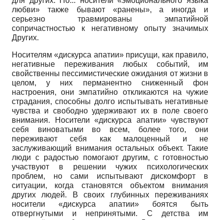
для других. Но... носители «эмоционального языка
любви» также бывают «ранены», а иногда и
серьезно травмированы эмпатийной
сопричастностью к негативному опыту значимых
Других.
Носителям «дискурса апатии» присущи, как правило,
негативные переживания любых событий, им
свойственны пессимистические ожидания от жизни в
целом, у них перманентно сниженный фон
настроения, они эмпатийно откликаются на чужие
страдания, способны долго испытывать негативные
чувства и свободно удерживают их в поле своего
внимания. Носители «дискурса апатии» чувствуют
себя виноватыми во всем, более того, они
переживают себя как малоценный и не
заслуживающий внимания остальных объект. Такие
люди с радостью помогают другим, с готовностью
участвуют в решении чужих психологических
проблем, но сами испытывают дискомфорт в
ситуации, когда становятся объектом внимания
других людей. В своих глубинных переживаниях
носители «дискурса апатии» боятся быть
отвергнутыми и непринятыми. С детства им