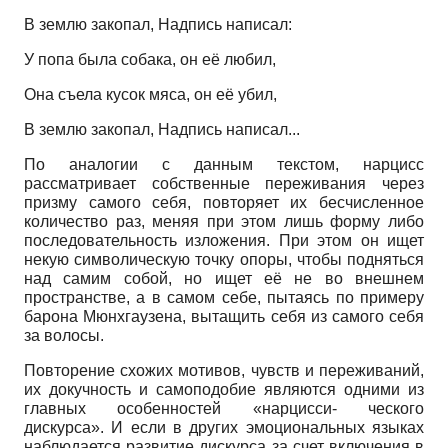
В землю закопал, Надпись написал:
У попа была собака, он её любил,
Она съела кусок мяса, он её убил,
В землю закопал, Надпись написал...
По аналогии с данным текстом, нарцисс
рассматривает собственные переживания через
призму самого себя, повторяет их бесчисленное
количество раз, меняя при этом лишь форму либо
последовательность изложения. При этом он ищет
некую символическую точку опоры, чтобы подняться
над самим собой, но ищет её не во внешнем
пространстве, а в самом себе, пытаясь по примеру
барона Мюнхгаузена, вытащить себя из самого себя
за волосы.
Повторение схожих мотивов, чувств и переживаний,
их докучность и самоподобие являются одними из
главных особенностей «нарцисси- ческого
дискурса». И если в других эмоциональных языках
наблюдается развитие дискурса за счет включения в