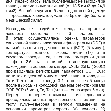
дня. Индекс массы тела обследуемых не выходил за
границы нормальных значений (от 18,5 кг/м2 до 24,9
кг/м2). Все обследуемые были в однотипной одежде
— кроссовки, хлопчатобумажные брюки, футболка и
медицинский халат.
Исследование воздействия холода на организм
человека состояло из 3 этапов. 1-
й этап: осуществлялась оценка параметров
синхронной записи электроэнцефалограммы (ЭЭГ) и
вариабельности сердечного ритма (ВСР) (5 минут),
температуры кожного покрова кисти (Тк) и в
слуховом проходе (Тсл) в теплом помещении (этап
— фон). 2-й этап: с пятой по десятую минуты
нахождения в холодовой камере «УШЗ-25Н» (-200С)
производилась регистрация параметров ЭЭГ, ВСР,
на пятой и десятой минуте пребывания в холоде —
Тк и Тсл (этап — холод). 3-й этап: через 5 минут
после выхода из холодовой камеры регистрировали
ЭЭГ, ВСР (5 мин), Тк, Тсл (этап — тепло через 5 мин).
Перед экспериментальным исследованием
проводилась оценка произвольного внимания по
тесту Тулуз—Пьерона в теплом помещении на
основании параметров скорости (V), точности (К)