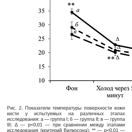
Рис. 2. Показатели температуры поверхности кожи
кисти у испытуемых на различных этапах
исследования: а — группа I; б — группа II; в — группа
III; Δ — p<0,01 — при сравнении между этапами
исследования (критерий Вилкосона); ** — p<0,01 —