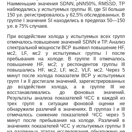
Наименьшие значения SDNN, pNN50%, RMSSD, ТР
наблюдались у испытуемых группы III, где SI больше
150 у.е. регистрировалось у 62,5% обследованных. В
группе I значения SI находились в пределах 50—150
у.е. в 75% случаев.
При воздействии холода у испытуемых всех групп
отмечалось повышение значений SDNN и ТР. Анализ
спектральной мощности ВСР выявил повышение HF,
мс2, LF, мс2 у испытуемых группы I после
пребывания на холоде. В группе II отмечалось
повышение HF, мс2; у респондентов группы III
повышались HF, мс2, LF, мс2, VLF, мс2. Через 5
минут после холода показатели ВСР у испытуемых
групп I и II достигали значений, зарегистрированных
до воздействия холода, а в группе III не
восстанавливались до фоновых значений.
Результаты анализа показателей ЧСС в каждой из
трех групп в ситуации фоновой оценки не
обнаружили различий в значениях. В группах I и III
отмечалось снижение показателей ЧСС через 5
минут после пребывания на холоде. Различий в
значениях показателей ЧСС у испытуемых группы II
на различных этапах исследования обнаружено не