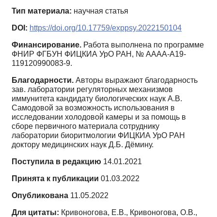
Тип материала:
научная статья
DOI:
https://doi.org/10.17759/exppsy.2022150104
Финансирование.
Работа выполнена по программе
ФНИР ФГБУН ФИЦКИА УрО РАН, № AAAA-A19-
119120990083-9.
Благодарности.
Авторы выражают благодарность
зав. лаборатории регуляторных механизмов
иммунитета кандидату биологических наук А.В.
Самодовой за возможность использования в
исследовании холодовой камеры и за помощь в
сборе первичного материала сотруднику
лаборатории биоритмологии ФИЦКИА УрО РАН
доктору медицинских наук Д.Б. Дёмину.
Поступила в редакцию
14.01.2021
Принята к публикации
01.03.2022
Опубликована
11.05.2022
Для цитаты:
Кривоногова, Е.В., Кривоногова, О.В.,