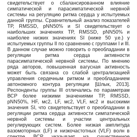
свидетельствует о сбалансированном влияние
симпатической и парасимпатической нервной
системы на регуляцию ритма сердца у испытуемых
данной группы. Сравнительный анализ показателей
ТР, RMSSD, pNN50% и SI свидетельствует о
наибольших значениях ТР, RMSSD, pNN50% и
наиболее низких значениях SI (ниже 50 у.е.) у
испытуемых группы II по сравнению с группами I и III.
В данном случае можно говорить о преобладании в
регуляции ритма сердца активности
парасимпатической нервной системы. По мнению
ряда авторов, повышенная вагусная активность
может быть связана со слабой централизацией
управления сердечным ритмом и преобладанием
автономного контура регуляции
[
Шлык, 2013
]
.
Респонденты группы III отличались по параметрам
ВСР более низкими значениями ТР, RMSSD,
pNN50%, HF, мс2, LF, мс2, VLF, мс2 и высокими
значения SI, что свидетельствует о преобладании в
регуляции ритма сердца активности симпатической
нервной системы и участии центральных
регулирующих систем. Более низкая амплитуда
вазомоторных (LF) и низкочастотных (VLF) волн в
спектре ВСР указывает на существенное