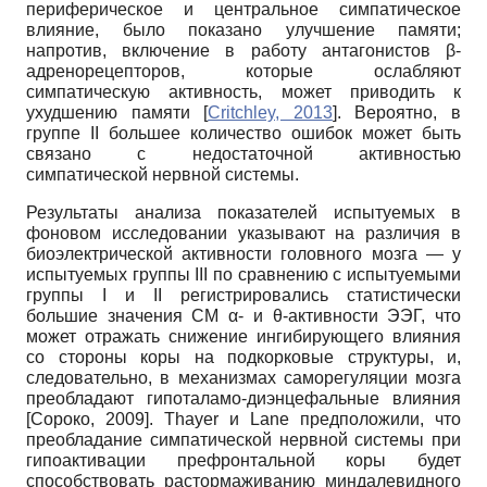
периферическое и центральное симпатическое
влияние, было показано улучшение памяти;
напротив, включение в работу антагонистов β-
адренорецепторов, которые ослабляют
симпатическую активность, может приводить к
ухудшению памяти
[
Critchley, 2013
]
. Вероятно, в
группе II большее количество ошибок может быть
связано с недостаточной активностью
симпатической нервной системы.
Результаты анализа показателей испытуемых в
фоновом исследовании указывают на различия в
биоэлектрической активности головного мозга — у
испытуемых группы III по сравнению с испытуемыми
группы I и II регистрировались статистически
большие значения СМ α- и θ-активности ЭЭГ, что
может отражать снижение ингибирующего влияния
со стороны коры на подкорковые структуры, и,
следовательно, в механизмах саморегуляции мозга
преобладают гипоталамо-диэнцефальные влияния
[
Сороко, 2009
]
. Thayer и Lane предположили, что
преобладание симпатической нервной системы при
гипоактивации префронтальной коры будет
способствовать растормаживанию миндалевидного