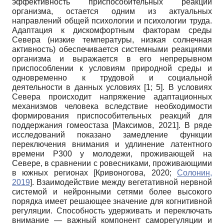
эффективность приспособительных реакций
организма, остается одним из актуальных
направлений общей психологии и психологии труда.
Адаптация к дискомфортным факторам среды
Севера (низкие температуры, низкая солнечная
активность) обеспечивается системными реакциями
организма и выражается в его непрерывном
приспособлении к условиям природной среды и
одновременно к трудовой и социальной
деятельности в данных условиях [1; 5]. В условиях
Севера происходит напряжение адаптационных
механизмов человека вследствие необходимости
формирования приспособительных реакций для
поддержания гомеостаза
[
Максимов, 2021
]
. В ряде
исследований показано замедление функции
переключения внимания и удлинение латентного
времени Р300 у молодежи, проживающей на
Севере, в сравнении с ровесниками, проживающими
в южных регионах
[
Кривоногова, 2020
;
Солонин,
2019
]
. Взаимодействие между вегетативной нервной
системой и нейронными сетями более высокого
порядка имеет решающее значение для когнитивной
регуляции. Способность удерживать и переключать
внимание — важный компонент саморегуляции и