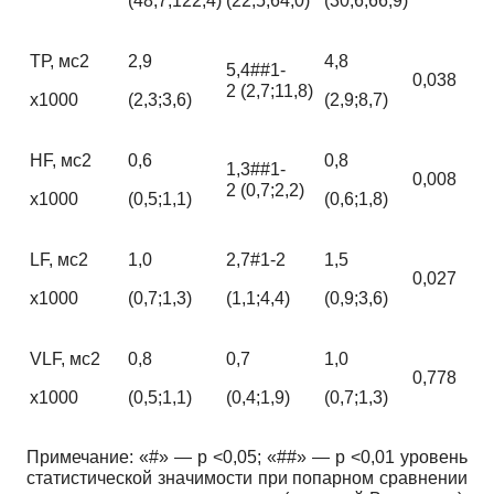
(48,7;122,4)
(22,5;64,0)
(30,6;66,9)
ТР, мс2
2,9
4,8
5,4##1-
0,038
2 (2,7;11,8)
х1000
(2,3;3,6)
(2,9;8,7)
HF, мс2
0,6
0,8
1,3##1-
0,008
2 (0,7;2,2)
х1000
(0,5;1,1)
(0,6;1,8)
LF, мс2
1,0
2,7#1-2
1,5
0,027
х1000
(0,7;1,3)
(1,1;4,4)
(0,9;3,6)
VLF, мс2
0,8
0,7
1,0
0,778
х1000
(0,5;1,1)
(0,4;1,9)
(0,7;1,3)
Примечание: «#» — р <0,05; «##» — p <0,01 уровень
статистической значимости при попарном сравнении