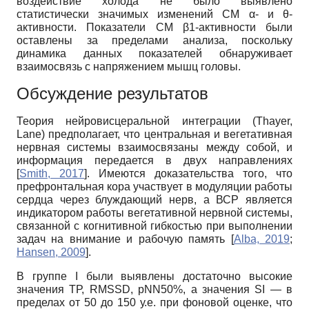
воздействие холода не было выявлено
статистически значимых изменений СМ α- и θ-
активности. Показатели СМ β1-активности были
оставлены за пределами анализа, поскольку
динамика данных показателей обнаруживает
взаимосвязь с напряжением мышц головы.
Обсуждение результатов
Теория нейровисцеральной интеграции (Thayer,
Lane) предполагает, что центральная и вегетативная
нервная системы взаимосвязаны между собой, и
информация передается в двух направлениях
[
Smith, 2017
]
. Имеются доказательства того, что
префронтальная кора участвует в модуляции работы
сердца через блуждающий нерв, а ВСР является
индикатором работы вегетативной нервной системы,
связанной с когнитивной гибкостью при выполнении
задач на внимание и рабочую память
[
Alba, 2019
;
Hansen, 2009
]
.
В группе I были выявлены достаточно высокие
значения ТР, RMSSD, pNN50%, а значения SI — в
пределах от 50 до 150 у.е. при фоновой оценке, что