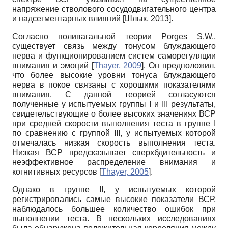
напряжение стволового сосудодвигательного центра
и надсегментарных влияний
[
Шлык, 2013
]
.
Согласно поливагальной теории Porges S.W.,
существует связь между тонусом блуждающего
нерва и функционированием систем саморегуляции
внимания и эмоций
[
Thayer, 2009
]
. Он предположил,
что более высокие уровни тонуса блуждающего
нерва в покое связаны с хорошими показателями
внимания. С данной теорией согласуются
полученные у испытуемых группы I и III результаты,
свидетельствующие о более высоких значениях ВСР
при средней скорости выполнения теста в группе I
по сравнению с группой III, у испытуемых которой
отмечалась низкая скорость выполнения теста.
Низкая ВСР предсказывает сверхбдительность и
неэффективное распределение внимания и
когнитивных ресурсов
[
Thayer, 2005
]
.
Однако в группе II, у испытуемых которой
регистрировались самые высокие показатели ВСР,
наблюдалось большее количество ошибок при
выполнении теста. В нескольких исследованиях