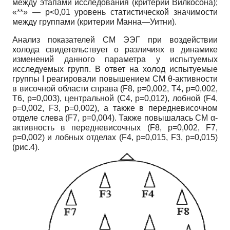
между этапами исследования (критерий Вилкосона);
«**» — р<0,01 уровень статистической значимости
между группами (критерии Манна—Уитни).
Анализ показателей СМ ЭЭГ при воздействии
холода свидетельствует о различиях в динамике
изменений данного параметра у испытуемых
исследуемых групп. В ответ на холод испытуемые
группы I реагировали повышением СМ θ-активности
в височной области справа (F8, p=0,002, T4, p=0,002,
T6, p=0,003), центральной (С4, р=0,012), лобной (F4,
p=0,002, F3, p=0,002), а также в передневисочном
отделе слева (F7, p=0,004). Также повышалась СМ α-
активность в передневисочных (F8, p=0,002, F7,
p=0,002) и лобных отделах (F4, p=0,015, F3, p=0,015)
(рис.4).