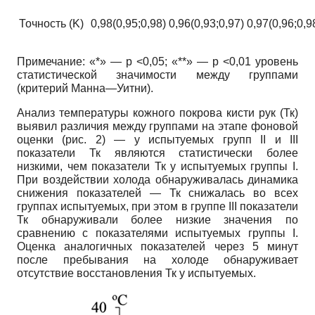
Точность (K)
0,98(0,95;0,98)
0,96(0,93;0,97)
0,97(0,96;0,9
Примечание: «*» — р <0,05; «**» — p <0,01 уровень
статистической значимости между группами
(критерий Манна—Уитни).
Анализ температуры кожного покрова кисти рук (Тк)
выявил различия между группами на этапе фоновой
оценки (рис. 2) — у испытуемых групп II и III
показатели Тк являются статистически более
низкими, чем показатели Тк у испытуемых группы I.
При воздействии холода обнаруживалась динамика
снижения показателей — Тк снижалась во всех
группах испытуемых, при этом в группе III показатели
Тк обнаруживали более низкие значения по
сравнению с показателями испытуемых группы I.
Оценка аналогичных показателей через 5 минут
после пребывания на холоде обнаруживает
отсутствие восстановления Тк у испытуемых.