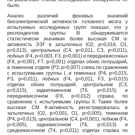
было.
Анализ различий фоновых значений
биоэлектрической активности головного мозга у
испытуемых исследуемых групп показал, что у
респондентов группы III обнаруживается
статистически значимая более высокая СМ α-
активность ЭЭГ в затылочных (О2, р=0,016, О1,
р=0,013), центральных (С4, р=0,011, С3, р=0,011),
лобных (F4, р=0,003, F3, р=0,001) и передневисочных
(F8, р=0,001, F7, р=0,001) отделах обоих полушарий,
в теменном отделе (P3, р=0,007) слева по сравнению
с испытуемыми группы I, и теменных (Р4, р=0,015,
Р3, р=0,011), лобных (F4, р=0,011, F3, р=0,015)
отделах обоих полушарий, центральном (С3,
р=0,015), заднетеменном (Т6, р=0,015) и
передневисочном (F8, р=0,012) справа, по
сравнению с испытуемыми группы II. Также более
высокая СМ θ-активность регистрировалась в
затылочных (O2, р=0,001, O1, р=0,005), теменном
(P4, р=0,013), центральном (C4, р=0,001), лобном (F4,
р=0,005), задневисочном (T6, р=0,013) и
средневисочном (T4, р=0,011) отделах справа по