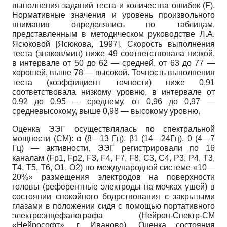
выполнения заданий теста и количества ошибок (F).
Нормативные значения и уровень произвольного
внимания определялись по таблицам,
представленным в методическом руководстве Л.А.
Ясюковой
[
Ясюкова, 1997
]
. Скорость выполнения
теста (знаков/мин) ниже 49 соответствовала низкой,
в интервале от 50 до 62 — средней, от 63 до 77 —
хорошей, выше 78 — высокой. Точность выполнения
теста (коэффициент точности) ниже 0,91
соответствовала низкому уровню, в интервале от
0,92 до 0,95 — среднему, от 0,96 до 0,97 —
средневысокому, выше 0,98 — высокому уровню.
Оценка ЭЭГ осуществлялась по спектральной
мощности (СМ): α (8—13 Гц), β1 (14—24Гц), θ (4—7
Гц) — активности. ЭЭГ регистрировали по 16
каналам (Fp1, Fp2, F3, F4, F7, F8, C3, C4, P3, P4, T3,
T4, T5, T6, O1, O2) по международной системе «10—
20%» размещения электродов на поверхности
головы (референтные электроды на мочках ушей) в
состоянии спокойного бодрствования с закрытыми
глазами в положении сидя с помощью портативного
электроэнцефалографа (Нейрон-Спектр-СМ
«Нейрософт», г. Иваново). Оценка состояния