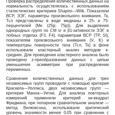
Проверка распределения количественных данных на
нормальность осуществлялась с использованием
статистических критериев Shapiro—Wilk. Показатели
ВСР, ЭЭГ, параметры произвольного внимания, Тк,
Тсл представлены в виде медианы и 25- и 75-
перцентилей (Ме (25р; 75р)). Для выделения
однородных групп по СМ α- и β1-активности ЭЭГ в
лобных отделах (F3, F4), параметрам ВСР (ТР, SI),
показателям произвольного внимания (V, K) и
температуры поверхности тела (Тсл, Тк) в фоне
использовали кластерный анализ методом к-
средних. Для проведения кластерного анализа было
проведено z-преобразование данных с целью
уменьшения асимметрии при распределении
переменных.
Сравнения количественных данных для трех
независимых групп проводили с помощью критерия
Краскела—Уоллиса, двух независимых групп —
критерия Манна—Уитни. Для анализа повторных
измерений применяли критерий хи-квадрат
Фридмана, при попарном сравнительном анализе —
метод Вилкоксона, использовали критический
уровень значимости менее 0,05 при сравнении с