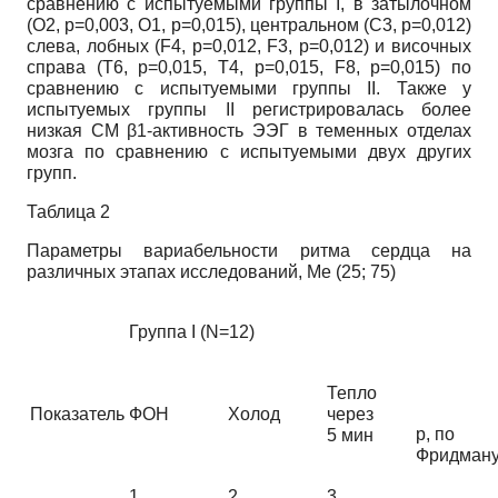
сравнению с испытуемыми группы I, в затылочном
(O2, р=0,003, O1, р=0,015), центральном (C3, р=0,012)
слева, лобных (F4, р=0,012, F3, р=0,012) и височных
справа (T6, р=0,015, T4, р=0,015, F8, р=0,015) по
сравнению с испытуемыми группы II. Также у
испытуемых группы II регистрировалась более
низкая СМ β1-активность ЭЭГ в теменных отделах
мозга по сравнению с испытуемыми двух других
групп.
Таблица 2
Параметры вариабельности ритма сердца на
различных этапах исследований, Ме (25; 75)
Группа I (N=12)
Тепло
Показатель
ФОН
Холод
через
р, по
5 мин
Фридман
1
2
3