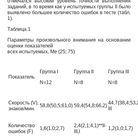
отмечался высокий уровень точности выполнения
заданий, в то время как у испытуемых группы II было
выявлено большее количество ошибок в тесте (табл.
1).
Таблица 1
Параметры произвольного внимания на основании
оценки показателей
всех испытуемых, Ме (25; 75)
Группа I
Группа II
Группа III
Показатель
N=12
N=8
N=8
Скорость (V),
44,7(38,4;53,2
58,8(50,5;61,0)
59,4(54,8;66,2)
знаков/мин.
III
Количество
2,4(2,1;4,1)**II-
1,6(1,0;2,7)
1,2(1,0;1,7)
ошибок (F)
III,I