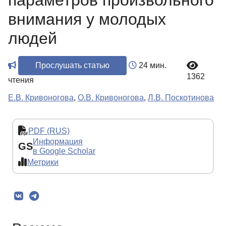
параметров произвольного
внимания у молодых
людей
Прослушать статью
24 мин.
1362
чтения
Е.В. Кривоногова
,
О.В. Кривоногова
,
Л.В. Поскотинова
PDF (RUS)
Информация
GS
в Google Scholar
Метрики