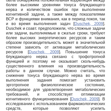
была обнаружена положительная корреляция между
более высокими уровнями тонуса блуждающего
нерва и количеством ошибок при выполнении
когнитивной задачи, а также между показателями
ВСР и функциями внимания, как в период покоя, так
и во время выполнения задач
[
Duschek, 2009
]
.
Duschek и соавт. предположили, что сложные задачи
или задачи, выполняемые в сжатые сроки, требуют
более высоких энергетических ресурсов и таким
образом производительность может в значительной
степени зависеть от активации метаболических
ресурсов
[
Duschek, 2009
]
. Повышение тонуса
блуждающего нерва связано с трофотропной
функцией и поэтому не оказывает сколь-нибудь
существенного влияния на производительность
работы в данном случае. Можно считать, что
снижение тонуса блуждающего нерва во время
выполнения задания помогает установить
эрготропное физиологическое состояние,
необходимое для удовлетворения метаболических
требований, и способствует оптимизации
когнитивного функционирования
[
Duschek, 2009
]
. В
исследовании с использованием фармакологических
средств, которые позволяют усилить