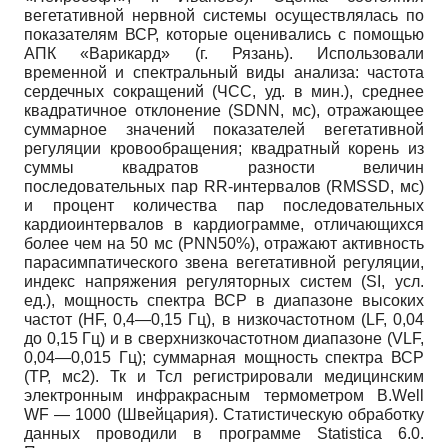
вегетативной нервной системы осуществлялась по
показателям ВСР, которые оценивались с помощью
АПК «Варикард» (г. Рязань). Использовали
временной и спектральный виды анализа: частота
сердечных сокращений (ЧСС, уд. в мин.), среднее
квадратичное отклонение (SDNN, мс), отражающее
суммарное значений показателей вегетативной
регуляции кровообращения; квадратный корень из
суммы квадратов разности величин
последовательных пар RR-интервалов (RMSSD, мс)
и процент количества пар последовательных
кардиоинтервалов в кардиограмме, отличающихся
более чем на 50 мс (PNN50%), отражают активность
парасимпатического звена вегетативной регуляции,
индекс напряжения регуляторных систем (SI, усл.
ед.), мощность спектра ВСР в диапазоне высоких
частот (HF, 0,4—0,15 Гц), в низкочастотном (LF, 0,04
до 0,15 Гц) и в сверхнизкочастотном диапазоне (VLF,
0,04—0,015 Гц); суммарная мощность спектра ВСР
(ТР, мс2). Тк и Тсл регистрировали медицинским
электронным инфракрасным термометром B.Well
WF — 1000 (Швейцария). Статистическую обработку
данных проводили в программе Statistica 6.0.