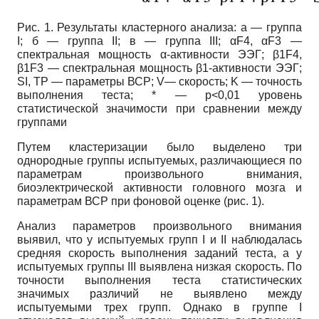
Рис. 1. Результаты кластерного анализа: а — группа
I; б — группа II; в — группа III; αF4, αF3 —
спектральная мощность α-активности ЭЭГ; β1F4,
β1F3 — спектральная мощность β1-активности ЭЭГ;
SI, TP — параметры ВСР; V— скорость; K — точность
выполнения теста; * — p<0,01 уровень
статистической значимости при сравнении между
группами
Путем кластеризации было выделено три
однородные группы испытуемых, различающиеся по
параметрам произвольного внимания,
биоэлектрической активности головного мозга и
параметрам ВСР при фоновой оценке (рис. 1).
Анализ параметров произвольного внимания
выявил, что у испытуемых групп I и II наблюдалась
средняя скорость выполнения заданий теста, а у
испытуемых группы III выявлена низкая скорость. По
точности выполнения теста статистических
значимых различий не выявлено между
испытуемыми трех групп. Однако в группе I