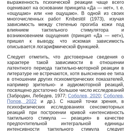
выраженность психической реакции чаще всего
оценивают на основании принципа «Да — нет», т. е.
«ощущаю» или «не ощущаю». В одной из своих
многочисленных работ Knibestöl (1973), изучая
зависимость между степенью прогиба кожи под
влиянием тактильного стимулятора и
возникновением ощущения (принцип «Да — нет»),
пришел к выводу, что искомая зависимость
описывается логарифмической функцией.
Следует отметить, что достоверные сведения о
характере такой зависимости в отношении
латентного периода тактильно-моторной реакции в
литературе не встречаются, хотя выяснению ее типа
в отношении других психометрических показателей,
например зрительно- и аудиомоторной реакций,
посвящено достаточно большое число исследований
(Забродин, Лебедев, 1977;
Соболев, 2020
;
Соболев,
Попов, 2022
и др.). С нашей точки зрения, в
психофизических исследованиях сенсомоторных
реакций при построении кривой «интенсивность
тактильного стимула — реакция» в качестве
предпочтительной интегральной единицы
интенсивности тактильного стимула следует