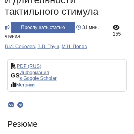
и длительности
тактильного стимула
Прослушать статью
31 мин.
155
чтения
В.И. Соболев
,
В.В. Труш
,
М.Н. Попов
PDF (RUS)
Информация
GS
в Google Scholar
Метрики
Резюме