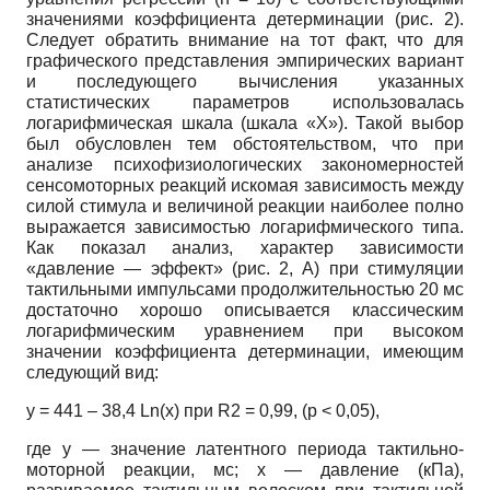
значениями коэффициента детерминации (рис. 2).
Следует обратить внимание на тот факт, что для
графического представления эмпирических вариант
и последующего вычисления указанных
статистических параметров использовалась
логарифмическая шкала (шкала «Х»). Такой выбор
был обусловлен тем обстоятельством, что при
анализе психофизиологических закономерностей
сенсомоторных реакций искомая зависимость между
силой стимула и величиной реакции наиболее полно
выражается зависимостью логарифмического типа.
Как показал анализ, характер зависимости
«давление — эффект» (рис. 2, А) при стимуляции
тактильными импульсами продолжительностью 20 мс
достаточно хорошо описывается классическим
логарифмическим уравнением при высоком
значении коэффициента детерминации, имеющим
следующий вид:
y = 441 – 38,4 Ln(x) при R2 = 0,99, (p < 0,05),
где у — значение латентного периода тактильно-
моторной реакции, мс; х — давление (кПа),