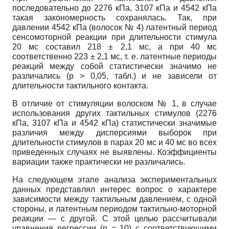
последовательно до 2276 кПа, 3107 кПа и 4542 кПа
такая закономерность сохранялась. Так, при
давлении 4542 кПа (волосок № 4) латентный период
сенсомоторной реакции при длительности стимула
20 мс составил 218 ± 2,1 мс, а при 40 мс
соответственно 223 ± 2,1 мс, т. е. латентные периоды
реакций между собой статистически значимо не
различались (p > 0,05, табл.) и не зависели от
длительности тактильного контакта.
В отличие от стимуляции волоском № 1, в случае
использования других тактильных стимулов (2276
кПа, 3107 кПа и 4542 кПа) статистически значимые
различия между дисперсиями выборок при
длительности стимулов в парах 20 мс и 40 мс во всех
приведенных случаях не выявлены. Коэффициенты
вариации также практически не различались.
На следующем этапе анализа экспериментальных
данных представлял интерес вопрос о характере
зависимости между тактильным давлением, с одной
стороны, и латентным периодом тактильно-моторной
реакции — с другой. С этой целью рассчитывали
уравнения регрессии (n = 10) с соответствующими