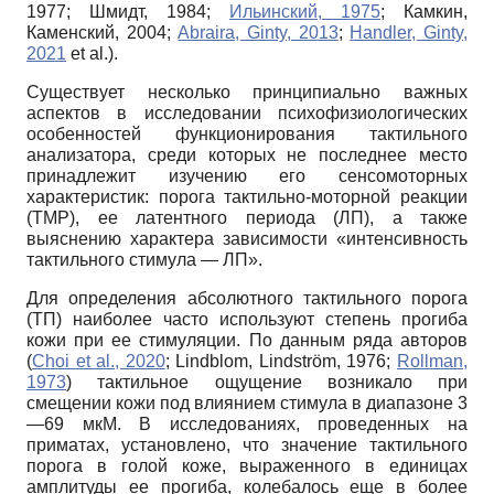
1977; Шмидт, 1984;
Ильинский, 1975
; Камкин,
Каменский, 2004;
Abraira, Ginty, 2013
;
Handler, Ginty,
2021
et al.).
Существует несколько принципиально важных
аспектов в исследовании психофизиологических
особенностей функционирования тактильного
анализатора, среди которых не последнее место
принадлежит изучению его сенсомоторных
характеристик: порога тактильно-моторной реакции
(ТМР), ее латентного периода (ЛП), а также
выяснению характера зависимости «интенсивность
тактильного стимула — ЛП».
Для определения абсолютного тактильного порога
(ТП) наиболее часто используют степень прогиба
кожи при ее стимуляции. По данным ряда авторов
(
Choi et al., 2020
; Lindblom, Lindström, 1976;
Rollman,
1973
) тактильное ощущение возникало при
смещении кожи под влиянием стимула в диапазоне 3
—69 мкМ. В исследованиях, проведенных на
приматах, установлено, что значение тактильного
порога в голой коже, выраженного в единицах
амплитуды ее прогиба, колебалось еще в более