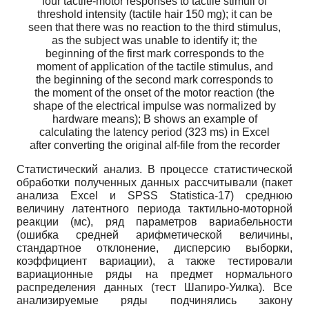
four tactile-motor responses to tactile stimuli of
threshold intensity (tactile hair 150 mg); it can be
seen that there was no reaction to the third stimulus,
as the subject was unable to identify it; the
beginning of the first mark corresponds to the
moment of application of the tactile stimulus, and
the beginning of the second mark corresponds to
the moment of the onset of the motor reaction (the
shape of the electrical impulse was normalized by
hardware means); B shows an example of
calculating the latency period (323 ms) in Excel
after converting the original alf-file from the recorder
Статистический анализ. В процессе статистической
обработки полученных данных рассчитывали (пакет
анализа Excel и SPSS Statistica-17) среднюю
величину латентного периода тактильно-моторной
реакции (мс), ряд параметров вариабельности
(ошибка средней арифметической величины,
стандартное отклонение, дисперсию выборки,
коэффициент вариации), а также тестировали
вариационные ряды на предмет нормального
распределения данных (тест Шапиро-Уилка). Все
анализируемые ряды подчинялись закону