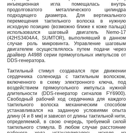
инъекционная игла помещалась внутрь
продолговатого металлического цилиндра
подходящего диаметра. Для вертикального
перемещения тактильного волоска в нужную
исходную позицию (возможно ближе к коже пальца)
использовался шаговый двигатель Nemo-17
(42HS3404A4, SUMTOR), выполнявший в данном
случае роль микровинта. Управление шаговым
двигателем осуществлялось путем подачи через
драйвер А4988 серии прямоугольных импульсов от
DDS-генератора.
Тактильный стимул создавался при движении
сердечника соленоида с тактильным волоском,
включенного в схему электронного ключа, под
воздействием прямоугольного импульса нужной
длительности (DDS-генератор сигналов FY6900).
Свободный рабочий ход сердечника для каждого
тактильного волоска механическим способом
устанавливался на заданную условиями опыта
длину (4 и 8 мм) и зависел от длины тактильной нити,
определяемой, в свою очередь, требуемой силой
тактильного стимула. В любом случае расстояние
рабочего хода устанавливалось исходя из