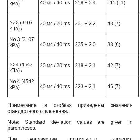
40 мс / 40 ms
258 ± 3,4
115 (11)
kPa)
№ 3 (3107
20 мс / 20 ms
231 ± 2,2
48 (7)
кПа) /
No 3 (3107
40 мс / 40 ms
235 ± 2,0
38 (6)
kPa)
№ 4 (4542
20 мс / 20 ms
218 ± 2,1
42 (7)
кПа) /
No 4 (4542
40 мс / 40 ms
223 ± 2,1
45 (7)
kPa)
Примечание: в скобках приведены значения
стандартного отклонения.
Note: Standard deviation values ​​are given in
parentheses.
При увеличении тактильного давления