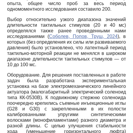
опыта, общее число проб за весь период
одномоментного исследования составило 200.
Выбор относительно узкого диапазона значений
длительности тактильных стимулов (20 и 40 мс)
определялся также ранее проведенными нами
исследованиями (
Соболев, Попов, Труш, 2024
), в
которых (без определения их силы или развиваемого
давления) было установлено, что латентный период
тактильно-моторной реакции не менялся в широком
диапазоне длительности тактильных стимулов — от
10 до 100 мс.
Оборудование. Для решения поставленных в работе
задач была разработана экспериментальная
установка на базе электромеханического линейного
актуатора (малогабаритный электрический соленоид
типа КК-0530В). К подвижному стержню соленоида
поочередно крепились съемные инъекционные иглы
(G28 и G30) с закрепленными в их полости
калиброванными упругими синтетическими
волосками (монофиламентами) разного диаметра и
разной длины. С целью улучшения стабильности
хода (уменьшение горизонтального люфта)