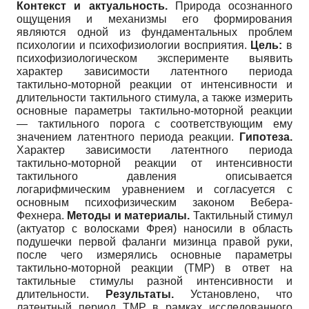
Контекст и актуальность.
Природа осознанного
ощущения и механизмы его формирования
являются одной из фундаментальных проблем
психологии и психофизиологии восприятия.
Цель:
в
психофизиологическом эксперименте выявить
характер зависимости латентного периода
тактильно-моторной реакции от интенсивности и
длительности тактильного стимула, а также измерить
основные параметры тактильно-моторной реакции
— тактильного порога с соответствующим ему
значением латентного периода реакции.
Гипотеза.
Характер зависимости латентного периода
тактильно-моторной реакции от интенсивности
тактильного давления описывается
логарифмическим уравнением и согласуется с
основным психофизическим законом Вебера-
Фехнера.
Методы и материалы.
Тактильный стимул
(актуатор с волосками Фрея) наносили в область
подушечки первой фаланги мизинца правой руки,
после чего измерялись основные параметры
тактильно-моторной реакции (ТМР) в ответ на
тактильные стимулы разной интенсивности и
длительности.
Результаты.
Установлено, что
латентный период ТМР в рамках исследованного