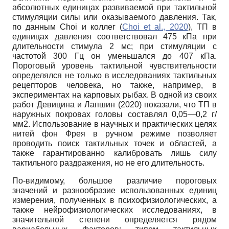
абсолютных единицах развиваемой при тактильной
стимуляции силы или оказываемого давления. Так,
по данным Choi и коллег (
Choi et al., 2020
), ТП в
единицах давления соответствовал 475 кПа при
длительности стимула 2 мс; при стимуляции с
частотой 300 Гц он уменьшался до 407 кПа.
Пороговый уровень тактильной чувствительности
определялся не только в исследованиях тактильных
рецепторов человека, но также, например, в
экспериментах на карповых рыбах. В одной из своих
работ Девицина и Лапшин (2020) показали, что ТП в
наружных покровах головы составлял 0,05—0,2 г/
мм2. Использование в научных и практических целях
нитей фон Фрея в ручном режиме позволяет
проводить поиск тактильных точек и областей, а
также гарантированно калибровать лишь силу
тактильного раздражения, но не его длительность.
По-видимому, большое различие пороговых
значений и разнообразие использованных единиц
измерения, полученных в психофизиологических, а
также нейрофизиологических исследованиях, в
значительной степени определяется рядом