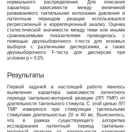
нормального распределения. Для описания
характера зависимости между величиной
развиваемого тактильными волосками давления и
латентным периодом реакции использовался
регрессионный и корреляционный анализ. Оценка
статистической значимости между теми или иными
сравниваемыми показателями проводилась c
помощью двухвыборочного t-теста для искомых
выборок с различными дисперсиями, а также
двухвыборочного F-теста для дисперсии при
условии p < 0,05.
Результаты
Первой задачей в настоящей работе явилось
выявление характера зависимости латентного
периода тактильно-моторной реакции (ЛП ТМР) от
длительности тактильного стимула. С этой целью ЛП
ТМР измерялся при стимуляции тактильными
стимулами длительностью 20 и 40 мс. Выяснилось,
что в рамках существующего алгоритма
исследования латентный период тактильно-
моторной реакции от длительности нанесения