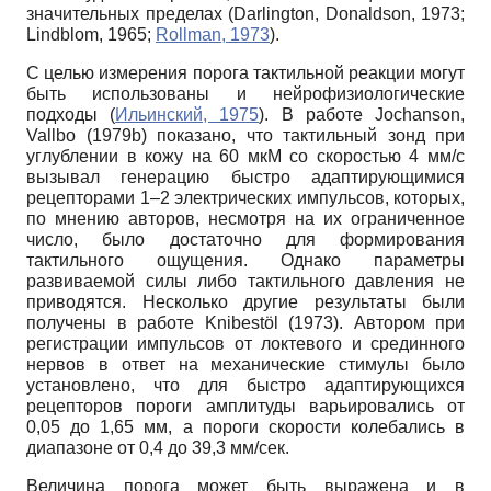
значительных пределах (Darlington, Donaldson, 1973;
Lindblom, 1965;
Rollman, 1973
).
С целью измерения порога тактильной реакции могут
быть использованы и нейрофизиологические
подходы (
Ильинский, 1975
). В работе Jochanson,
Vallbo (1979b) показано, что тактильный зонд при
углублении в кожу на 60 мкМ со скоростью 4 мм/с
вызывал генерацию быстро адаптирующимися
рецепторами 1–2 электрических импульсов, которых,
по мнению авторов, несмотря на их ограниченное
число, было достаточно для формирования
тактильного ощущения. Однако параметры
развиваемой силы либо тактильного давления не
приводятся. Несколько другие результаты были
получены в работе Knibestöl (1973). Автором при
регистрации импульсов от локтевого и срединного
нервов в ответ на механические стимулы было
установлено, что для быстро адаптирующихся
рецепторов пороги амплитуды варьировались от
0,05 до 1,65 мм, а пороги скорости колебались в
диапазоне от 0,4 до 39,3 мм/сек.
Величина порога может быть выражена и в