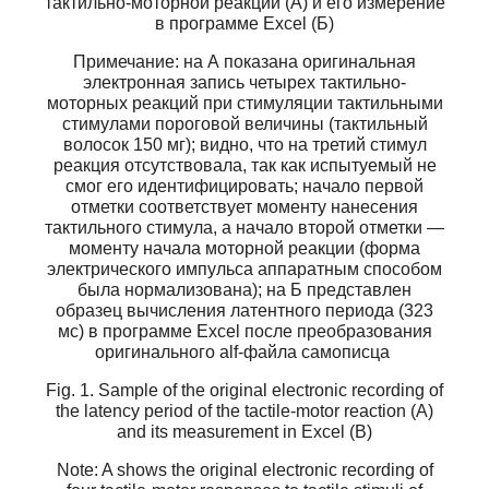
тактильно-моторной реакции (А) и его измерение
в программе Excel (Б)
Примечание: на А показана оригинальная
электронная запись четырех тактильно-
моторных реакций при стимуляции тактильными
стимулами пороговой величины (тактильный
волосок 150 мг); видно, что на третий стимул
реакция отсутствовала, так как испытуемый не
смог его идентифицировать; начало первой
отметки соответствует моменту нанесения
тактильного стимула, а начало второй отметки —
моменту начала моторной реакции (форма
электрического импульса аппаратным способом
была нормализована); на Б представлен
образец вычисления латентного периода (323
мс) в программе Excel после преобразования
оригинального alf-файла самописца
Fig. 1. Sample of the original electronic recording of
the latency period of the tactile-motor reaction (A)
and its measurement in Excel (B)
Note: A shows the original electronic recording of