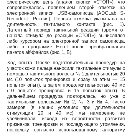
электрическую цепь (аналог кнопки «СТОП»), что
сопровождалось появлением второй отметки на
электронной записи USB-самописца (ADCLab S-
Recoder-L, Россия). Первая отметка указывала на
длительность тактильного контакта (рис. 1).
Латентный период тактильной реакции (время от
начала стимула до реакции «СТОП») вычислялся
либо курсором на электронной записи самописца,
либо в программе Excel после преобразования
пакетов alf-файлов (рис. 1, Б).
Ход опыта. После подготовительных процедур на
участок кожи пальца наносили тактильные стимулы с
помощью тактильного волоска № 1 длительностью 20
мс (10 попыток тренировка и сразу за этим — 15
попыток опыт), а затем продолжительностью 40 мс
(10 попыток тренировка и 15 попыток опыт). В
дальнейшем процедура повторялась, но уже с
тактильными волосками № 2, № 3 и № 4. Число
замеров (в наших условиях при длительности
стимуляции 20 и 40 мс) мы намеренно не
увеличивали, исходя из вероятности развития
признаков тренировки и последующего утомления,
поскольку, согласно использованному алгоритму