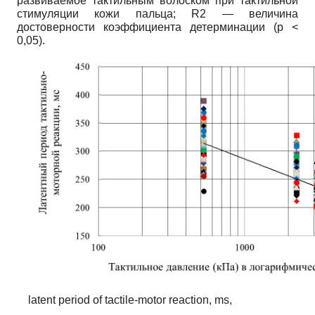
развиваемое тактильным волоском при тактильной
стимуляции кожи пальца; R2 — величина
достоверности коэффициента детерминации (p <
0,05).
latent period of tactile-motor reaction, ms,