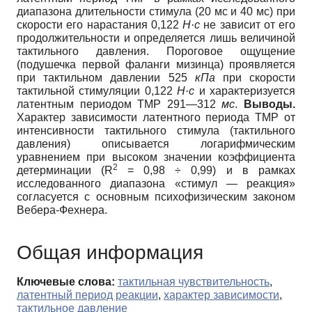
диапазона длительности стимула (20 мс и 40 мс) при
скорости его нарастания 0,122
Н·с
не зависит от его
продолжительности и определяется лишь величиной
тактильного давления. Пороговое ощущение
(подушечка первой фаланги мизинца) проявляется
при тактильном давлении 525
кПа
при скорости
тактильной стимуляции 0,122
Н·с
и характеризуется
латентным периодом ТМР 291—312
мс
.
Выводы.
Характер зависимости латентного периода ТМР от
интенсивности тактильного стимула (тактильного
давления) описывается логарифмическим
уравнением при высоком значении коэффициента
2
детерминации (R
= 0,98 ÷ 0,99) и в рамках
исследованного диапазона «стимул — реакция»
согласуется с основным психофизическим законом
Вебера-Фехнера.
Общая информация
Ключевые слова:
тактильная чувствительность
,
латентный период реакции
,
характер зависимости
,
тактильное давление