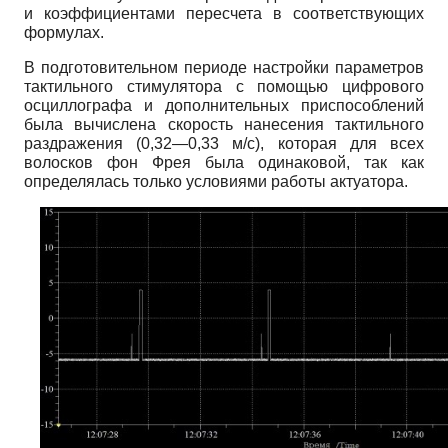
и коэффициентами пересчета в соответствующих
формулах.
В подготовительном периоде настройки параметров
тактильного стимулятора с помощью цифрового
осциллографа и дополнительных приспособлений
была вычислена скорость нанесения тактильного
раздражения (0,32—0,33 м/с), которая для всех
волосков фон Фрея была одинаковой, так как
определялась только условиями работы актуатора.