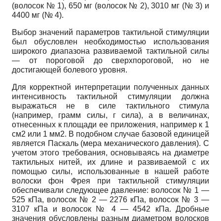
(волосок № 1), 650 мг (волосок № 2), 3010 мг (№ 3) и
4400 мг (№ 4).
Выбор значений параметров тактильной стимуляции
был обусловлен необходимостью использования
широкого диапазона развиваемой тактильной силы
— от пороговой до сверхпороговой, но не
достигающей болевого уровня.
Для корректной интерпретации полученных данных
интенсивность тактильной стимуляции должна
выражаться не в силе тактильного стимула
(например, грамм силы, г сила), а в величинах,
отнесенных к площади ее приложения, например к 1
см2 или 1 мм2. В подобном случае базовой единицей
является Паскаль (мера механического давления). С
учетом этого требования, основываясь на диаметре
тактильных нитей, их длине и развиваемой с их
помощью силы, использованные в нашей работе
волоски фон Фрея при тактильной стимуляции
обеспечивали следующее давление: волосок № 1 —
525 кПа, волосок № 2 — 2276 кПа, волосок № 3 —
3107 кПа и волосок № 4 — 4542 кПа. Дробные
значения обусловлены разным диаметром волосков