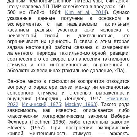
данным немногочисленной литературы, считается,
что у человека ЛП ТМР колеблется в пределах 150—
500 мс (Бойко, 1964;
Kim et al., 2014
). Однако
указанные данные получены в основном в
экспериментах с так называемым тактильным
касанием разных участков кожи человека с
неизвестной силой и длительностью, что
ограничивает их ценность. В связи с этим вторая
задача настоящей работы связана с измерением
латентного периода тактильно-моторной реакции,
соотнесенного со скоростью нанесения тактильного
стимула и его интенсивностью, выраженной в
абсолютных величинах (тактильное давление, кПа).
Важное место в психологии восприятия отводится
вопросу о характере связи между интенсивностью
сенсорного стимула и степенью выраженности
ощущения (Забродин, Лебедев, 1977;
Романчак,
2022
;
Ильинский, 1975
;
Mackay, 1963
). Такого рода
зависимость, как известно, описывается либо
классическим логарифмическим законом Вебера-
Фехнера (Fechner, 1966), либо степенным законом
Stevens (1957). При построении эмпирической
кривой «интенсивность стимула — эффект»