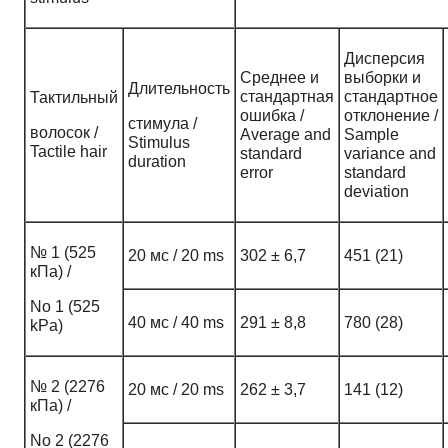
Дисперсия
Среднее и
выборки и
Длительность
стандартная
стандартное
Тактильный
ошибка /
отклонение /
стимула /
волосок /
Average and
Sample
Stimulus
Tactile hair
standard
variance and
duration
error
standard
deviation
№ 1 (525
20 мс / 20 ms
302 ± 6,7
451 (21)
кПа) /
No 1 (525
40 мс / 40 ms
291 ± 8,8
780 (28)
kPa)
№ 2 (2276
20 мс / 20 ms
262 ± 3,7
141 (12)
кПа) /
No 2 (2276