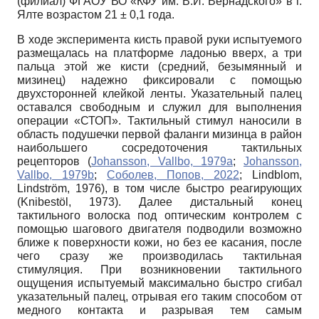
(филиал) ФГАОУ ВО «КФУ им. В.И. Вернадского» в г.
Ялте возрастом 21 ± 0,1 года.
В ходе эксперимента кисть правой руки испытуемого
размещалась на платформе ладонью вверх, а три
пальца этой же кисти (средний, безымянный и
мизинец) надежно фиксировали с помощью
двухсторонней клейкой ленты. Указательный палец
оставался свободным и служил для выполнения
операции «СТОП». Тактильный стимул наносили в
область подушечки первой фаланги мизинца в район
наибольшего сосредоточения тактильных
рецепторов (
Johansson, Vallbo, 1979a
;
Johansson,
Vallbo, 1979b
;
Соболев, Попов, 2022
; Lindblom,
Lindström, 1976), в том числе быстро реагирующих
(Knibestöl, 1973). Далее дистальный конец
тактильного волоска под оптическим контролем с
помощью шагового двигателя подводили возможно
ближе к поверхности кожи, но без ее касания, после
чего сразу же производилась тактильная
стимуляция. При возникновении тактильного
ощущения испытуемый максимально быстро сгибал
указательный палец, отрывая его таким способом от
медного контакта и разрывая тем самым