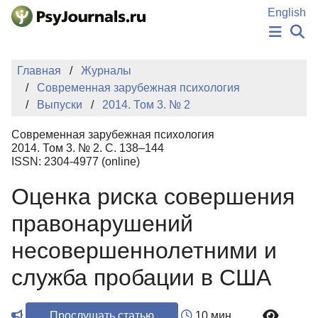
Перейти к основному содержанию
English
НОВОСТИ
Главная
Журналы
ИЗДАНИЯ
Современная зарубежная психология
АВТОРЫ
Выпуски
2014. Том 3. № 2
ПОДАТЬ РУКОПИСЬ
БАЗА ЗНАНИЙ
Современная зарубежная психология
КЛЮЧЕВЫЕ СЛОВА
2014. Том 3. № 2. С. 138–144
Регистрация
Вход
ISSN: 2304-4977 (online)
Оценка риска совершения
правонарушений
несовершеннолетними и
служба пробации в США
Прослушать статью
10 мин.