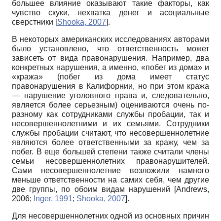
большее влияние оказывают такие факторы, как
чувство скуки, нехватка денег и асоциальные
сверстники
[
Shooka, 2007
]
.
В некоторых американских исследованиях авторами
было установлено, что ответственность может
зависеть от вида правонарушения. Например, два
конкретных нарушения, а именно, «побег из дома» и
«кража» (побег из дома имеет статус
правонарушения в Калифорнии, но при этом кража
— нарушение уголовного права и, следовательно,
является более серьезным) оцениваются очень по-
разному как сотрудниками службы пробации, так и
несовершеннолетними и их семьями. Сотрудники
службы про­бации считают, что несовершеннолетние
являются более ответственными за кражу, чем за
побег. В еще большей степени также считали члены
семьи несовершеннолетних правонарушителей.
Сами несовершеннолетние возложили намного
меньше ответственности на самих себя, чем другие
две группы, по обоим видам нарушений
[
Andrews,
2006
;
Inger, 1991
;
Shooka, 2007
]
.
Для несовершеннолетних одной из основных причин