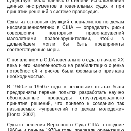
существует мало данных о степени использования
данных инструментов в ювенальных судах и при
принятии решений в системе правосудия.
Одна из основных функций специалистов по делам
несовершеннолетних в США — определить риски
совершения повторных правонарушений
малолетними правонарушителями, чтобы в
дальнейшем могли бы быть предприняты
соответствующие меры.
С появлением в США ювенального суда в начале XX
века и его нацеленностью на реабилитацию оценка
потребностей и рисков была формально признана
необходимостью.
В 1940-е и 1950-е годы в нескольких штатах были
предприняты первые попытки разработать научно
обоснованные процедуры структурированного
принятия решений, что привело к созданию так
называемых «управлений по делам молодежи»
[
Bonta, 2002
]
.
Однако решения Верховного Суда США в поздние
1960-е и ранние 1970-е годы прервали ориентацию