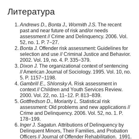
Литература
Andrews D., Bonta J., Wormith J.S.
The recent
past and near future of risk and/or needs
assessment // Crime and Delinquency. 2006. Vol.
52, no. 1. P. 7−27.
Bonta J.
Offender risk assessment: Guidelines for
selection and use // Criminal Justice and Behavior.
2002. Vol. 19, no. 4. P. 335−379.
Dixon J.
The organizational context of sentencing
// American Journal of Sociology. 1995. Vol. 10, no.
5. P. 1157−1198.
Gambrill E., Shlonsky A.
Risk assessment in
context // Children and Youth Services Review.
2000. Vol. 22, no. 11–12. P. 813−839.
Gottfredson D., Moriarity L.
Statistical risk
assessment: Old problems and new applications //
Crime and Delinquency. 2006. Vol. 52, no. 1. P.
178−199.
Inger J. Sagatun.
Attributions of Delinquency by
Delinquent Minors, Their Families, and Probation
Officers // Journal of Offender Rehabilitation. 1991.