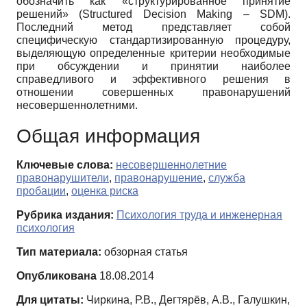
обозначить как «структурированное принятие
решений» (Structured Decision Making – SDM).
Последний метод представляет собой
специфическую стандартизированную процедуру,
выделяющую определенные критерии необходимые
при обсуждении и принятии наиболее
справедливого и эффективного решения в
отношении совершенных правонарушений
несовершеннолетними.
Общая информация
Ключевые слова:
несовершеннолетние
правонарушители
,
правонарушение
,
служба
пробации
,
оценка риска
Рубрика издания:
Психология труда и инженерная
психология
Тип материала:
обзорная статья
Опубликована
18.08.2014
Для цитаты:
Чиркина, Р.В., Дегтярёв, А.В., Галушкин,