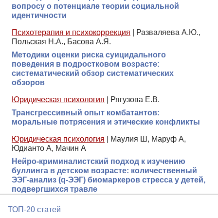
вопросу о потенциале теории социальной
идентичности
Психотерапия и психокоррекция
|
Разваляева А.Ю.,
Польская Н.А., Басова А.Я.
Методики оценки риска суицидального
поведения в подростковом возрасте:
систематический обзор систематических
обзоров
Юридическая психология
|
Рягузова Е.В.
Трансгрессивный опыт комбатантов:
моральные потрясения и этические конфликты
Юридическая психология
|
Маулия Ш, Маруф А,
Юдианто А, Мачин А
Нейро-криминалистский подход к изучению
буллинга в детском возрасте: количественный
ЭЭГ-анализ (q-ЭЭГ) биомаркеров стресса у детей,
подвергшихся травле
ТОП-20 статей