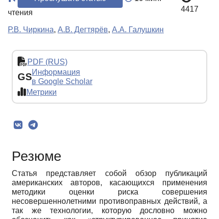
4417
чтения
Р.В. Чиркина
,
А.В. Дегтярёв
,
А.А. Галушкин
PDF (RUS)
Информация
GS
в Google Scholar
Метрики
Резюме
Статья представляет собой обзор публикаций
американских авторов, касающихся применения
методики оценки риска совершения
несовершеннолетними противоправных действий, а
так же технологии, которую дословно можно