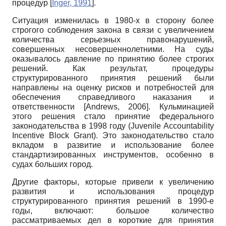
процедур
[
Inger, 1991
]
.
Ситуация изменилась в 1980-х в сторону более
строгого соблюдения закона в связи с увеличением
количества серьезных правонарушений,
совершенных несовершеннолетними. На суды
оказывалось давление по принятию более строгих
решений. Как результат, процедуры
структурированного принятия решений были
направлены на оценку рисков и потребностей для
обеспечения справедливого наказания и
ответственности
[
Andrews, 2006
]
. Кульминацией
этого решения стало принятие федерального
законодательства в 1998 году (
Juvenile
Accoun
tability
Incentive
Block
Grant
). Это законодательство стало
вкладом в развитие и использование более
стандартизированных инструментов, особенно в
судах больших город.
Другие факторы, которые привели к увеличению
развития и использования процедур
структурированного принятия решений в 1990-е
годы, включают: большое количество
рассматриваемых дел в короткие для принятия