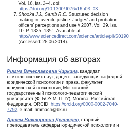
Vol. 16, Iss. 3–4. doi:
https://doi.org/10.1300/J076v16n03_03
Shooka J.J., Sarrib R.C.
Structured decision
making in juvenile justice: Judges' and probation
officers' perceptions and use // 2007. Vol. 29, Iss.
10. P. 1335–1351. Available at:
http://www.sciencedirect.com/science/article/pii/S0
(Accessed: 28.06.2014).
Информация об авторах
Римма Вячеславовна Чиркина,
кандидат
психологических наук, доцент, заведующая кафедрой
юридической психологии и права, факультет
юридической психологии, Московский
государственный психолого-педагогический
университет (ФГБОУ МГППУ), Москва, Российская
Федерация, ORCID:
https://orcid.org/0000-0002-7040-
7792
, e-mail: rimmach@bk.ru
Артём Викторович Дегтярёв,
старший
преподаватель кафедры юридической психологии и