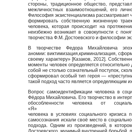
стороны, традиционное общество, представ
межличностных взаимоотношений, его личн
Философия экзистенциализма рассматривает ч
формировать собственную жизненную тра
человека, которая происходит на протяжени
неизбежно возникает в совокупности с поня
творчества Ф.М. Достоевского и философии э
В творчестве Федора Михайловича эп
аномии: виктимизация,криминализация, сфор
своему характеру»
[
Казаков, 2012
]
.
Собственн
моменты человек определяется относительно 
собой не столько сознательный поступок, ско
сформировал особый тип героя — «преступник
такой подход часто является определяющим и
Вопрос самоидентификации человека в соци
Фёдора Михайловича. Его творчество в интер
обособленности человека от социал
«
человека в условиях социального кризиса 
самосознания искали своё место в социально
подхода. Одним из произведений, в котором
Достоевского, мучимый внутренней борьбой, п