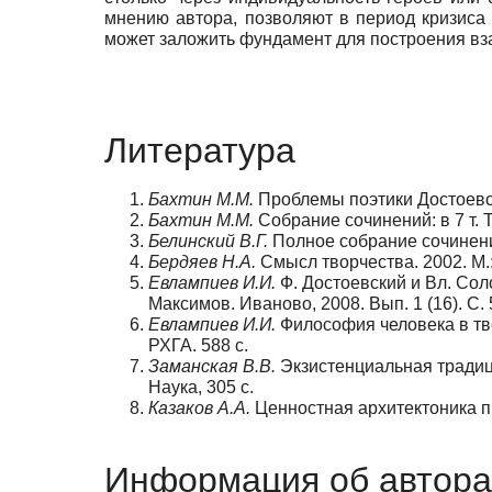
мнению автора, позволяют в период кризиса
может заложить фундамент для построения в
Литература
Бахтин М.М.
Проблемы поэтики Достоевско
Бахтин М.М.
Собрание сочинений: в 7 т. Т
Белинский В.Г.
Полное собрание сочинений
Бердяев Н.А.
Смысл творчества. 2002. М.:
Евлампиев И.И.
Ф. Достоевский и Вл. Соло
Максимов. Иваново, 2008. Вып. 1 (16). С. 
Евлампиев И.И.
Философия человека в тво
РХГА. 588 с.
Заманская В.В.
Экзистенциальная традици
Наука, 305 c.
Казаков А.А.
Ценностная архитектоника пр
Информация об автора