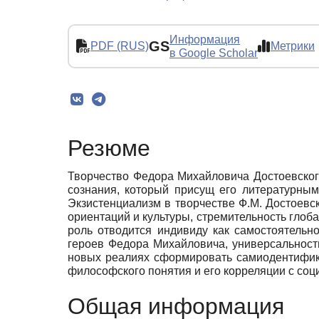
Информация
GS
PDF (RUS)
Метрики
в Google Scholar
Резюме
Творчество Федора Михайловича Достоевског
сознания, который присущ его литературным
Экзистенциализм в творчестве Ф.М. Достоевс
ориентаций и культуры, стремительность глоб
роль отводится индивиду как самостоятель
героев Федора Михайловича, универсальнос
новых реалиях сформировать самиодентифик
философского понятия и его корреляции с со
Общая информация