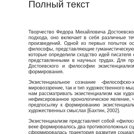
Полный текст
Творчество Федора Михайловича Достоевског
подхода, оно включает в себя различные т
произведений. Одной из первых попыток о
философы, представляющие гуманистическую ант
которые определили сходство идей писателя
представленными в научных трудах. Для пр
Достоевского и философии экзистенциали
формирования.
Экзистенциальное сознание
-
философско-
мировоззрение, так и тип художественного м
нам рассматривать экзистенциализм как худож
нефиксированное хронологическое явление, 
предпосылку к формированию экзистенциа
художественных смыслах
[
Бахтин, 2002
]
.
Экзистенциализм представляет собой «филос
веке формировалось два противоположных сц
сформировалась траектория развития социаль