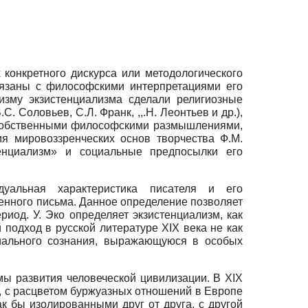
конкретного дискурса или методологического
вязаны с философскими интерпретациями его
зму экзистенциализма сделали религиозные
 Соловьев, С.Л. Франк, ,,.Н. Леонтьев и др.),
с собственными философскими размышлениями,
я мировоззренческих основ творчества Ф.М.
енциализм» и социальные предпосылки его
идуальная характеристика писателя и его
енного письма. Данное определение позволяет
риод. У. Эко определяет экзистенциализм, как
 подход в русской литературе
XIX
века не как
циального сознания, выражающуюся в особых
мы развития человеческой цивилизации. В
XIX
 с расцветом буржуазных отношений в Европе
к бы изолированными друг от друга, с другой