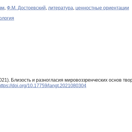
зм
,
Ф.М. Достоевский
,
литература
,
ценностные ориентации
ология
021). Близость и разногласия мировоззренческих основ тво
https://doi.org/10.17759/langt.2021080304