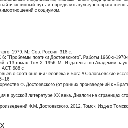
 найти истинный путь и определить культурно-нравственн
заимоотношений с социумом.
го. 1979. М.: Сов. Россия, 318 с.
. 6: "Проблемы поэтики Достоевского". Работы 1960-х-1970-х г
 в 13 томах. Том X. 1956. М.: Издательство Академии наук
 АСТ, 688 с
вьев о соотношении человека и Бога // Соловьёвские исследов
5–16.
рчестве Ф. Достоевского (от ранних произведений к «Брат
я в русской литературе ХХ века. Диалоги на страницах стол
оизведений Ф.М. Достоевского. 2012. Томск: Изд-во Томског
х