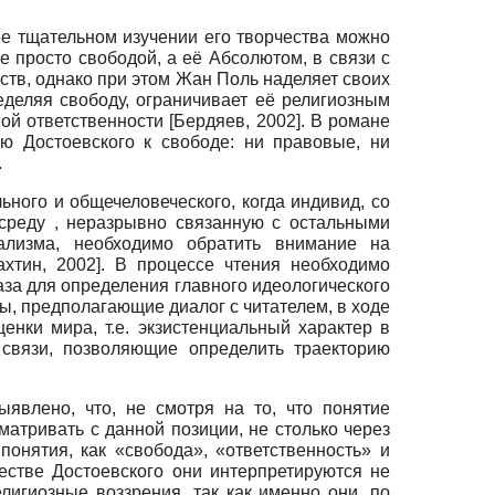
ее тщательном изучении его творчества можно
 просто свободой, а её Абсолютом, в связи с
ств, однако при этом Жан Поль наделяет своих
деляя свободу, ограничивает её религиозным
ной ответственности
[
Бердяев, 2002
]
.
В романе
ю Достоевского к свободе: ни правовые, ни
.
ного и общечеловеческого, когда индивид, со
 среду
,
неразрывно связанную с остальными
ализма, необходимо обратить внимание на
ахтин, 2002
]
.
В процессе чтения необходимо
раза для определения главного идеологического
, предполагающие диалог с читателем, в ходе
енки мира, т.е. экзистенциальный характер в
 связи, позволяющие определить траекторию
явлено, что, не смотря на то, что понятие
матривать с данной позиции, не столько через
понятия, как «свобода», «ответственность» и
естве Достоевского они интерпретируются не
лигиозные воззрения, так как именно они, по