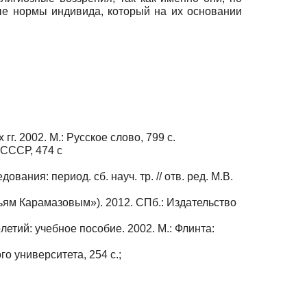
ые нормы индивида, который на их основании
г. 2002. М.: Русское слово, 799 с.
 СССР, 474 с
ания: период. сб. науч. тр. // отв. ред. М.В.
ьям Карамазовым»). 2012. СПб.: Издательство
етий: учебное пособие. 2002. М.: Флинта:
о университета, 254 с.;