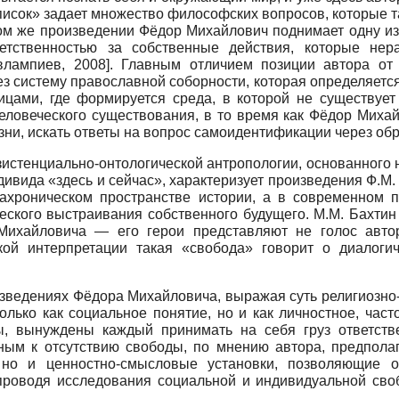
исок» задает множество философских вопросов, которые та
том же произведении Фёдор Михайлович поднимает одну из
етственностью за собственные действия, которые нер
влампиев, 2008
]
.
Главным отличием позиции автора от 
 систему православной соборности, которая определяется
ицами, где формируется среда, в которой не существует
человеческого существования, в то время как Фёдор Миха
ни, искать ответы на вопрос самоидентификации через обр
зистенциально-онтологической антропологии, основанного
вида «здесь и сейчас», характеризует произведения Ф.М.
хроническом пространстве истории, а в современном пр
ческого выстраивания собственного будущего. М.М. Бахти
ихайловича — его герои представляют не голос автор
ой интерпретации такая «свобода» говорит о диалоги
зведениях Фёдора Михайловича, выражая суть религиозно
лько как социальное понятие, но и как личностное, част
ы, вынуждены каждый принимать на себя груз ответст
ным к отсутствию свободы, по мнению автора, предполаг
 но и ценностно-смысловые установки, позволяющие 
 проводя исследования социальной и индивидуальной сво