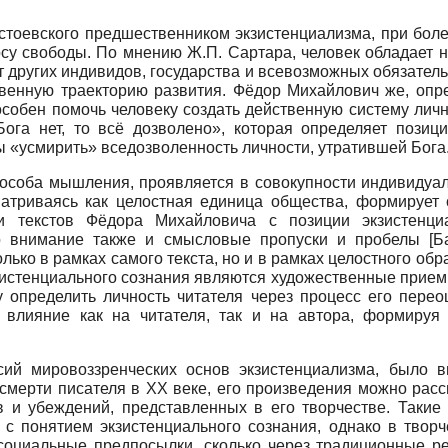
остоевского предшественником экзистенциализма, при бол
у свободы. По мнению Ж.П. Сартара, человек обладает не
т других индивидов, государства и всевозможных обязатель
твенную траекторию развития. Фёдор Михайлович же, опре
пособен помочь человеку создать действенную систему лич
ога нет, то всё дозволено», которая определяет позици
 «усмирить» вседозволенность личности, утратившей Бога
пособа мышления, проявляется в совокупности индивидуаль
матриваясь как целостная единица общества, формирует
ии текстов Фёдора Михайловича с позиции экзистенци
во внимание также и смысловые пропуски и пробелы
[
Б
ько в рамках самого текста, но и в рамках целостного об
зистенциального сознания являются художественные приемы
у определить личность читателя через процесс его переоц
 влияние как на читателя, так и на автора, формируя
сий мировоззренческих основ экзистенциализма, было вы
 смерти писателя в
XX
веке, его произведения можно расс
в и убеждений, представленных в его творчестве. Такие 
 понятием экзистенциального сознания, однако в творч
социальные предпосылки, сколько через традиционные ре