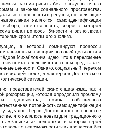
нельзя рассматривать без совокупности его
рмам и законам социального пространства.
дуальные особенности и ресурсы, позволяющие
направления являются: самоидентификация
 выбора; ответственность, вопрос о которой
ассматривая вопросы близости и разногласия
териями сравнительного анализа.
туация, в которой доминируют процессы
и внезапным в истории по совей цельности и
Фёдора Михайловича идею, что в переломные
ор человека в большинстве своем представлет
твенные ценности. Однако, социальный перелом
 своих действиях, и для героев Достоевского
критической ситуации.
ия представителей экзистенциализма, так и
кой реформации, которая определила проблему
ы одиночества, поиска собственного
естественная потребность самоидентификации
ку идеалов. Герои Достоевского в процессе
естве, что являлось новым для традиционного
сть «Записки из подполья», в котором герой
р говорит о невозможности этих процессов без