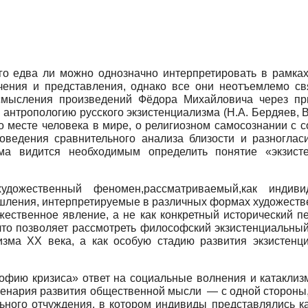
о едва ли можно однозначно интерпретировать в рамках 
ечения и представления, однако все они неотъемлемо с
смысления произведений Фёдора Михайловича через при
ропологию русского экзистенциализма (Н.А. Бердяев, В.С.
 о месте человека в мире, о религиозном самосознании 
оведения сравнительного анализа близости и разногласи
зма видится необходимым определить понятие «экзист
художественный феномен,рассматриваемый,как индив
ышления, интерпретируемые в различных формах художеств
ественное явление, а не как конкретный исторический пе
что позволяет рассмотреть философский экзистенциальный
лизма
XX
века, а как особую стадию развития экзистен
офию кризиса» ответ на социальные волнения и катаклиз
енария развития общественной мысли — с одной стороны,
ного отчуждения, в котором индивиды представлялись ка