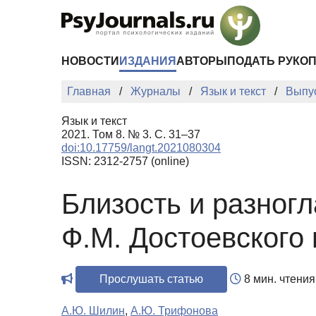
Перейти к основному содержанию
НОВОСТИ
ИЗДАНИЯ
АВТОРЫ
ПОДАТЬ РУКО
Главная
Журналы
Язык и текст
Выпу
Язык и текст
2021. Том 8. № 3. С. 31–37
doi:10.17759/langt.2021080304
ISSN: 2312-2757 (online)
Близость и разног
Ф.М. Достоевского
Прослушать статью
8 мин. чтения
А.Ю. Шилин
,
А.Ю. Трифонова