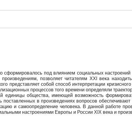
о сформировалось под влиянием социальных настроений X
 произведениям, позволяет читателям XXI века находит
кого представляет собой способ интерпретации кризисног
ализационных процессов того времени определяли траекто
ной единицы общества, имеющей возможность формироват
ть поставленных в произведениях вопросов обеспечивают
ацию и самоопределение человека. В данной работе пров
циальными настроениями Европы и России XIX века и прои