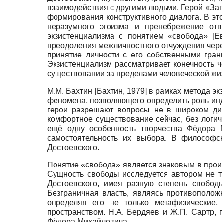
взаимодействия с другими людьми. Герой «Зап
формирования конструктивного диалога. В э
неразумного эгоизма и пренебрежение отв
экзистенциализма с понятием «свобода»
[
Е
преодоления межличностного отчуждения через
принятие личности с его собственными гран
Экзистенциализм рассматривает конечность 
существовании за пределами человеческой жиз
М.М. Бахтин
[
Бахтин, 1979
]
в рамках метода эк
феномена, позволяющего определить роль инди
герои разрешают вопросы не в широком диа
комфортное существование сейчас, без логи
ещё одну особенность творчества Фёдора М
самостоятельность их выбора. В философск
Достоевского.
Понятие «свобода» является знаковым в прои
Сущность свободы исследуется автором не то
Достоевского, имея разную степень свобод
Безграничная власть, являясь противополож
определяя его не только метафизические,
пространством. Н.А. Бердяев и Ж.П. Сартр,
Фёдора Михайловича.