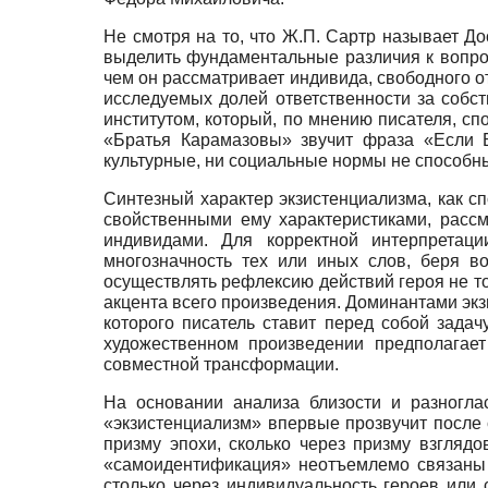
Не смотря на то, что Ж.П. Сартр называет Д
выделить фундаментальные различия к вопрос
чем он рассматривает индивида, свободного о
исследуемых долей ответственности за собс
институтом, который, по мнению писателя, с
«Братья Карамазовы» звучит фраза «Если Б
культурные, ни социальные нормы не способны
Синтезный характер экзистенциализма, как с
свойственными ему характеристиками, расс
индивидами. Для корректной интерпретац
многозначность тех или иных слов, беря 
осуществлять рефлексию действий героя не тол
акцента всего произведения. Доминантами эк
которого писатель ставит перед собой задач
художественном произведении предполагает
совместной трансформации.
На основании анализа близости и разногла
«экзистенциализм» впервые прозвучит после
призму эпохи, сколько через призму взглядо
«самоидентификация» неотъемлемо связаны с
столько через индивидуальность героев или 