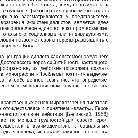
к и остались без ответа, ввиду невозможности
 актуальных философских проблем: опасность
азрывно рассматриваются у представителей
воззрения экзистенциалистов является идея
 как органичное единство, в котором возможно
 тотального социализма или индивидуализма.
йлович позволяет своим героям размышлять о
ащение к Богу.
 на центрации диалога как системообразующего
 Достоевского через событийность настоящего:
остранстве, их действия позволяют создать
н в монографии «Проблемы поэтики» выделяет
а, а собственное сознание, что определяет
ческом и монологическом начале творчества
-нравственных основ мировоззрения писателя.
о отождествляясь с понятием «власть». Герои
венности за свои действия
[
Белинский, 1956
]
.
ает не меньше трудностей для своего героя,
осуществлять взаимодействие с социальным
боды человека, испытали влияние творчества