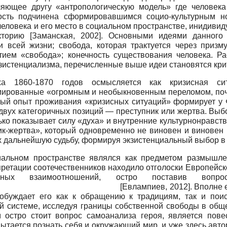
ляющее другу «антропологическую модель» где человека 
ость подчинена сформировавшимся социо-культурным но
еловека и его место в социальном пространстве, инидиви
екторию
[
Заманская, 2002
]
.
Основными идеями данного 
и всей жизни; свобода, которая трактуется через призму
тием «свобода»; конечность существования человека. Р
кзистенциализма, перечисленные выше идеи становятся кри
оха
1860-1870
годов осмысляется как кризисная си
мированные «огромным и необыкновенным переломом, почт
ый опыт проживания «кризисных ситуаций» формирует у 
двух категоричных позиций — преступник или жертва. Выб
лько показывает силу «духа» и внутренние культурно­нравс
-жертва», который одновременно не виновен и виновен в
х дальнейшую судьбу, формируя экзистенциальный выбор в 
альном пространстве являлся как предметом размышлен
претации соотечественников находило отголоски Европейс
ьных взаимоотношений, остро поставив вопрос
Я»
[
Евлампиев, 2012
]
.
Вполне 
побуждает его как к обращению к традициям, так и поис
й системе, исследуя границы собственной свободы в общ
 остро стоит вопрос самоанализа героя, является пове
ытается познать себя и окружающий мир, и уже здесь авто