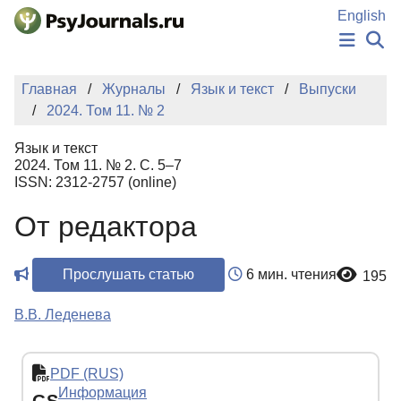
Перейти к основному содержанию
English
НОВОСТИ
Главная
Журналы
Язык и текст
Выпуски
ИЗДАНИЯ
2024. Том 11. № 2
АВТОРЫ
ПОДАТЬ РУКОПИСЬ
Язык и текст
БАЗА ЗНАНИЙ
2024. Том 11. № 2. С. 5–7
ISSN: 2312-2757 (online)
КЛЮЧЕВЫЕ СЛОВА
Регистрация
Вход
От редактора
Прослушать статью
6 мин. чтения
195
В.В. Леденева
PDF (RUS)
Информация