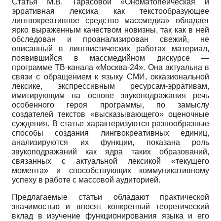
Статья М.В. Тарасовой «Ономатопеическая и
эрративная лексика как текстообразующее
лингвокреативное средство массмедиа» обладает
ярко выраженным качеством новизны, так как в ней
обследован и проанализирован свежий, не
описанный в лингвистических работах материал,
появившийся в массмедийном дискурсе —
программе ТВ-канала «Москва-24». Она актуальна в
связи с обращением к языку СМИ, окказиональной
лексике, экспрессивным ресурсам-эрративам,
имитирующим на основе звукоподражания речь
особенного героя программы, по замыслу
создателей текстов «высказывающего» оценочные
суждения. В статье характеризуются разнообразные
способы создания лингвокреативных единиц,
анализируются их функции, показана роль
звукоподражаний как ядра таких образований,
связанных с актуальной лексикой «текущего
момента» и способствующих коммуникативному
успеху в работе с массовой аудиторией.
Предлагаемые статьи обладают практической
значимостью и вносят конкретный теоретический
вклад в изучение функционирования языка и его