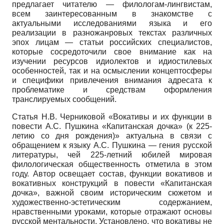
предлагает читателю — филологам-лингвистам,
всем заинтересованным в знакомстве с
актуальными исследованиями языка и его
реализации в разножанровых текстах различных
эпох лицам — статьи российских специалистов,
которые сосредоточили свое внимание как на
изучении ресурсов идиолектов и идиостилевых
особенностей, так и на осмыслении концептосферы
и специфики привлечения внимания адресата к
проблематике и средствам оформления
транслируемых сообщений.
Статья Н.В. Черниковой «Вокативы и их функции в
повести А.С. Пушкина «Капитанская дочка» (к 225-
летию со дня рождения)» актуальна в связи с
обращением к языку А.С. Пушкина — гения русской
литературы, чей 225-летний юбилей мировая
филологическая общественность отметила в этом
году. Автор освещает состав, функции вокативов и
вокативных конструкций в повести «Капитанская
дочка», важной своим историческим сюжетом и
художественно-эстетическим содержанием,
нравственными уроками, которые отражают основы
русской ментальности. Установлено, что вокативы не