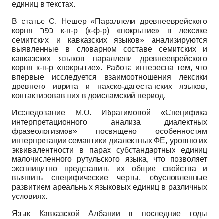
единиц в текстах.
В статье С. Нешер «Параллели древнееврейского
корня כפר к-п-р (к-ф-р) «покрытие» в лексике
семитских и кавказских языков» анализируются
выявленные в словарном составе семитских и
кавказских языков параллели древнееврейского
корня к-п-р «покрытие». Работа интересна тем, что
впервые исследуется взаимоотношения лексики
древнего иврита и нахско-дагестанских языков,
контактировавших в доисламский период.
Исследование М.О. Ибрагимовой «Специфика
интерпретационного анализа диалектных
фразеологизмов» посвящено особенностям
интерпретации семантики диалектных ФЕ, уровню их
эквивалентности в парах субстандартных единиц
малочисленного рутульского языка, что позволяет
эксплицитно представить их общие свойства и
выявить специфические черты, обусловленные
развитием ареальных языковых единиц в различных
условиях.
Язык Кавказской Албании в последние годы