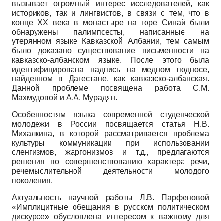
вызывает огромный интерес исследователей, как
историков, так и лингвистов, в связи с тем, что в
конце ХХ века в монастыре на горе Синай были
обнаружены палимпсесты, написанные на
утерянном языке Кавказской Албании, тем самым
было доказано существование письменности на
кавказско-албанском языке. После этого была
идентифицирована надпись на медном подносе,
найденном в Дагестане, как кавказско-албанская.
Данной проблеме посвящена работа С.М.
Махмудовой и А.А. Мурадян.
Особенностям языка современной студенческой
молодежи в России посвящается статья Н.В.
Михалкина, в которой рассматривается проблема
культуры коммуникации при использовании
сленгизмов, жаргонизмов и т.д., предлагаются
решения по совершенствованию характера речи,
речемыслительной деятельности молодого
поколения.
Актуальность научной работы Л.В. Парфеновой
«Имплицитные обещания в русском политическом
дискурсе» обусловлена интересом к важному для