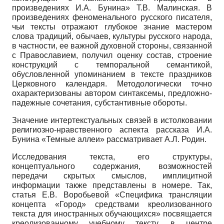
произведениях И.А. Бунина» Т.В. Малинская. В
произведениях феноменального русского писателя,
чьи тексты отражают глубокое знание мастером
слова традиций, обычаев, культуры русского народа,
в частности, ее важной духовной стороны, связанной
с Православием, получил оценку состав, строение
конструкций с темпоральной семантикой,
обусловленной упоминанием в тексте праздников
Церковного календаря. Методологически точно
охарактеризованы автором синтаксемы, предложно-
падежные сочетания, субстантивные обороты.
Значение интертекстуальных связей в истолковании
религиозно-нравственного аспекта рассказа И.А.
Бунина «Темные аллеи» рассматривает А.Л. Родин.
Исследования текста, его структуры,
концептуального содержания, возможностей
передачи скрытых смыслов, имплицитной
информации также представлены в номере. Так,
статья Е.В. Воробьевой «Специфика трансляции
концепта «Город» средствами креолизованного
текста для иностранных обучающихся» посвящается
креолизованному учебному тексту, в центре