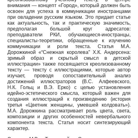
внимания — концепт «Город», который должен быть
освоен для успеха в коммуникации иностранцами
при овладении русским языком. Это придает статье
как актуальность, так и практическую значимость,
предполагая большой круг адресатов:
преподаватели РКИ, обучающиеся-иностранцы,
специалисты-теоретики, обращенные к изучению
коммуникации и роли текста. Статья М.А.
Дорожкиной «“Снежная королева” Х.К. Андерсена:
зримый образ и скрытый смысл в детской
иллюстрации» также посвящается креолизованному
тексту — тексту с иллюстрациями, которые автор
изучает, проводя сопоставительный анализ
достижений иллюстраторов (В.С. Алфеевского,
Н.К. Гольц и В.Э. Ерко) с целью установления
идейно-эстетического смысла, который важен для
создания иллюстраций к произведению (история
третья «Цветник женщины, умевшей колдовать»).
М.А. Дорожкина рассматривает роль цвета, света,
композиции и других особенностей невербального
компонента текста. Статья носит синтезирующий
характер.