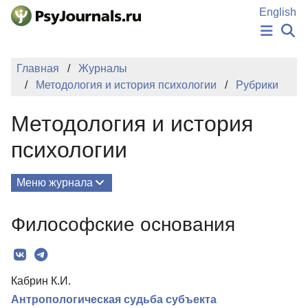
Перейти к основному содержанию
English
НОВОСТИ
Главная
Журналы
ИЗДАНИЯ
Методология и история психологии
Рубрики
АВТОРЫ
ПОДАТЬ РУКОПИСЬ
Методология и история
БАЗА ЗНАНИЙ
КЛЮЧЕВЫЕ СЛОВА
психологии
Регистрация
Вход
Меню журнала
Выпуски
Философские основания
О Журнале
Редколлегия
Кабрин К.И.
Рубрики
Антропологическая судьба субъекта