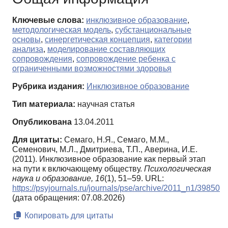
Ключевые слова:
инклюзивное образование
,
методологическая модель
,
субстанциональные
основы
,
синергетическая концепция
,
категории
анализа
,
моделирование составляющих
сопровождения
,
сопровождение ребенка с
ограниченными возможностями здоровья
Рубрика издания:
Инклюзивное образование
Тип материала:
научная статья
Опубликована
13.04.2011
Для цитаты:
Семаго, Н.Я., Семаго, М.М.,
Семенович, М.Л., Дмитриева, Т.П., Аверина, И.Е.
(2011). Инклюзивное образование как первый этап
на пути к включающему обществу.
Психологическая
наука и образование,
16
(1), 51–59. URL:
https://psyjournals.ru/journals/pse/archive/2011_n1/39850
(дата обращения: 07.08.2026)
Копировать для цитаты