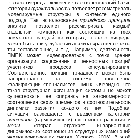
В свою очередь, включение в онтологический базис
категории
фрактальности
позволяет рассматривать
моделируемые структуры в контексте единого
подхода. Так, использование
триадного принципа
анализа позволяет рассматривать каждый
отдельный компонент как состоящий из трех
элементов, каждый из которых, в свою очередь,
может быть при углублении анализа «расщеплен» на
три составляющие, и т. д. Например, деятельность
ПМПК может моделироваться с точки зрения
организации, содержания и ценностных позиций
участников процесса консультирования.
Соответственно, принцип триадности может быть
распространен на систему повышения
квалификации специалистов ПМПК. Очевидно, что
такая структурная организация системы не может
существовать, не опираясь на закономерности
соотношения своих элементов и соотносительность
динамики развития каждого из них. Подобная
ситуация разрешается с введением категории
синхронии
(гармоничности) системного развития и
меры
, которая отражает инвариантные
динамические соотношения структурных изменений
эволюционирующих систем
[
Сороко, 2006
]
. В этой