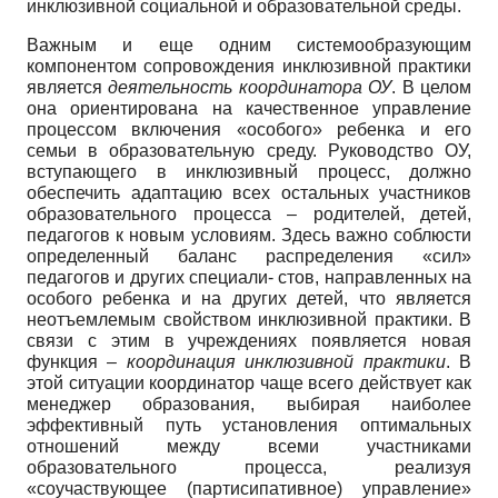
инклюзивной социальной и образовательной среды.
Важным и еще одним системообразующим
компонентом сопровождения инклюзивной практики
является
деятель
ность координатора ОУ
. В целом
она ориентирована на качественное управление
процессом включения «особого» ребенка и его
семьи в образовательную среду. Руководство ОУ,
вступающего в инклюзивный процесс, должно
обеспечить адаптацию всех остальных участников
образовательного процесса – родителей, детей,
педагогов к новым условиям. Здесь важно соблюсти
определенный баланс распределения «сил»
педагогов и других специали- стов, направленных на
особого ребенка и на других детей, что является
неотъемлемым свойством инклюзивной практики. В
связи с этим в учреждениях появляется новая
функция –
координация инклюзив
ной практики
. В
этой ситуации координатор чаще всего действует как
менеджер образования, выбирая наиболее
эффективный путь установления оптимальных
отношений между всеми участниками
образовательного процесса, реализуя
«соучаствующее (партисипативное) управление»