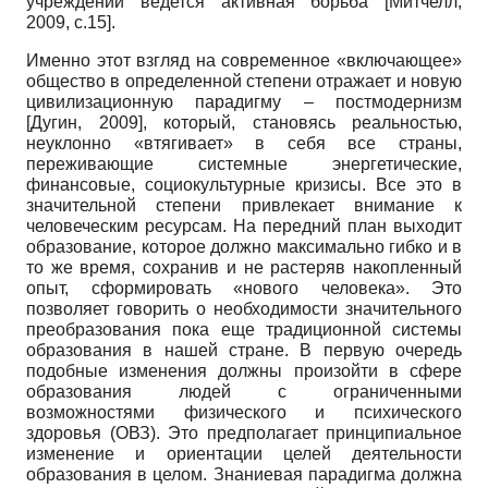
учреждений ведется активная борьба
[
Митчелл,
2009
, с.15]
.
Именно этот взгляд на современное «включающее»
общество в определенной степени отражает и новую
цивилизационную парадигму – постмодернизм
[
Дугин, 2009
]
, который, становясь реальностью,
неуклонно «втягивает» в себя все страны,
переживающие системные энергетические,
финансовые, социокультурные кризисы. Все это в
значительной степени привлекает внимание к
человеческим ресурсам. На передний план выходит
образование, которое должно максимально гибко и в
то же время, сохранив и не растеряв накопленный
опыт, сформировать «нового человека». Это
позволяет говорить о необходимости значительного
преобразования пока еще традиционной системы
образования в нашей стране. В первую очередь
подобные изменения должны произойти в сфере
образования людей с ограниченными
возможностями физического и психического
здоровья (ОВЗ). Это предполагает принципиальное
изменение и ориентации целей деятельности
образования в целом. Знаниевая парадигма должна