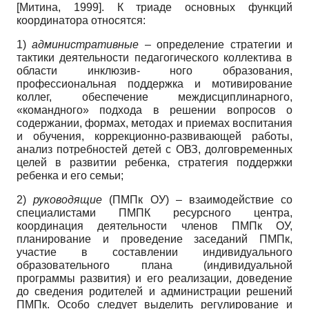
[
Митина, 1999
]
. К триаде основных функций
координатора относятся:
1)
административные
– определение стратегии и
тактики деятельности педагогического коллектива в
области инклюзив- ного образования,
профессиональная поддержка и мотивирование
коллег, обеспечение междисциплинарного,
«командного» подхода в решении вопросов о
содержании, формах, методах и приемах воспитания
и обучения, коррекционно-развивающей работы,
анализ потребностей детей с ОВЗ, долговременных
целей в развитии ребенка, стратегия поддержки
ребенка и его семьи;
2)
руководящие
(ПМПк ОУ) – взаимодействие со
специалистами ПМПК ресурсного центра,
координация деятельности членов ПМПк ОУ,
планирование и проведение заседаний ПМПк,
участие в составлении индивидуального
образовательного плана (индивидуальной
программы развития) и его реализации, доведение
до сведения родителей и администрации решений
ПМПк. Особо следует выделить регулирование и