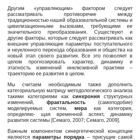
Другим «управляющим» фактором следует
рассматривать противоречие между
традиционностью нашей образовательной системы и
цивилизационными вызовами, требующими ее
значительного преобразования. Существуют и
другие факторы, которые следует рассматривать как
внешние управляющие параметры поступательного
и неуклонного перехода образования и общества на
новый этап своего развития. Все это позволяет в
целом прогнозировать характер, динамику и
этапность изменений инклюзивной практики –
траекторию ее развития в целом.
Мы считаем необходимым также дополнить
категориальную матрицу методологического анализа
такими категориями как
синхрония
структурных
изменений,
фрак
тальность
(самоподобие)
моделируемых систем,
мера
как категория,
определяю- щая временной аспект, динамику
развития системы
[
Семаго, 2007
;
Семаго, 2009
]
.
Важным компонентом синергетической концепции
являются
параметры порядка
– присущие самой