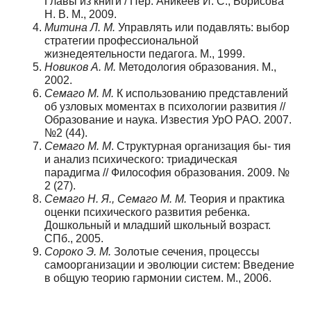
Главы из книги / Пер. Аникеев И. С., Борисова
Н. В. М., 2009.
Митина Л. М.
Управлять или подавлять: выбор
стратегии профессиональной
жизнедеятельности педагога. М., 1999.
Новиков А. М.
Методология образования. М.,
2002.
Семаго М. М.
К использованию представлений
об узловых моментах в психологии развития //
Образование и наука. Известия УрО РАО. 2007.
№2 (44).
Семаго М. М
. Структурная организация бы- тия
и анализ психического: триадическая
парадигма // Философия образования. 2009. №
2 (27).
Семаго Н. Я., Семаго М. М.
Теория и практика
оценки психического развития ребенка.
Дошкольный и младший школьный возраст.
СПб., 2005.
Сороко Э. М.
Золотые сечения, процессы
самоорганизации и эволюции систем: Введение
в общую теорию гармонии систем. М., 2006.