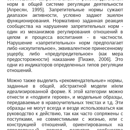
норм в общей системе регуляции деятельности
[
Апресян, 1995
]
. Запретительные нормы сужают
диапазон активности, условно задают эшелон
функционирования. Нормативно заданная реакция
сообщества на нарушение запретительных норм -
один из механизмов регулирования отношений в
целом и процесса воспитания - в частности.
Нарушение «запретительных» норм предполагает
либо «искупительное», эквивалентное принесенному
ущербу, либо «предупредительное» (как мера
предосторожности) наказание
[
Пиаже, 2006
]
. Это
одни из индикаторов определенных типов регуляции
отношений.
Можно также выделить «рекомендательные» нормы,
заданные в общей, абстрактной модели и/или
идеализированной форме. К этой категории можно
отнести и «подвиги героев», и модельные образцы,
передаваемые в нравоучительных текстах и т.д. Эти
образцы не могут всегда и везде использоваться как
руководство к действию, так как часто сопряжены с
поступками, не совместимыми с жизнью, или с
конструкцией отношений, ориентированных на