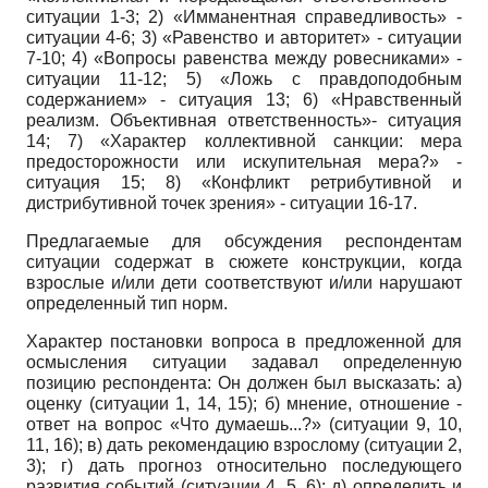
ситуации 1-3; 2) «Имманентная справедливость» -
ситуации 4-6; 3) «Равенство и авторитет» - ситуации
7-10; 4) «Вопросы равенства между ровесниками» -
ситуации 11-12; 5) «Ложь с правдоподобным
содержанием» - ситуация 13; 6) «Нравственный
реализм. Объективная ответственность»- ситуация
14; 7) «Характер коллективной санкции: мера
предосторожности или искупительная мера?» -
ситуация 15; 8) «Конфликт ретрибутивной и
дистрибутивной точек зрения» - ситуации 16-17.
Предлагаемые для обсуждения респондентам
ситуации содержат в сюжете конструкции, когда
взрослые и/или дети соответствуют и/или нарушают
определенный тип норм.
Характер постановки вопроса в предложенной для
осмысления ситуации задавал определенную
позицию респондента: Он должен был высказать: а)
оценку (ситуации 1, 14, 15); б) мнение, отношение -
ответ на вопрос «Что думаешь...?» (ситуации 9, 10,
11, 16); в) дать рекомендацию взрослому (ситуации 2,
3); г) дать прогноз относительно последующего
развития событий (ситуации 4, 5, 6); д) определить и