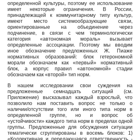
определенной культуры, поэтому ее использование
имеет некоторые ограничения. В России,
принадлежащей к коммунитарно­му типу культур,
имеют место системообразующие связи,
ориентированные на объединение через
подчинение, в связи с чем тер­минологически
категория «автономная мораль» вызывает
определенные ассоциации. Поэтому мы вводим
иное обозначение предложенных Ж. Пиаже
нормативных образований: блок гетерономной
морали обозначаем как «первый» нормативный
блок, а корпус правил «автономной» стадии
обозначаем как «второй» тип норм.
В нашем исследовании свои суждения на
предложенные семнадцать ситуаций (см.
Приложение) высказывал каждый взрослый, что
позволило нам поставить вопрос не только о
наличии/отсутствии того или иного типа норм в
определенной группе, но и вопрос об
«устойчивости» каждого типа норм в пределах одной
группы. Предложенные для обсуждения ситуации
тематически сгруппированы в восемь блоков: 1)
«Коллективная и передающаяся ответственность -