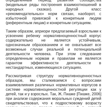
определенный период развития сообщества
(модельные ряды построения взаимоотношений в
народных сказках). Другой класс
«рекомендательных» норм связан, наоборот, с
избыточной привязкой к конкретным людям
(референтным лицам) и конкретным ситуациям.
Таким образом, априори предлагаемый взрослыми к
усвоению ребенку нормативно­ценностный корпус
содержательно не является устойчивым,
однозначным образованием и не охватывает все
возможные случаи реальной и потенциальной
деятельности человека. При этом следование
определенным нормам и правилам не является
гарантом эффективности деятельности в
нестандартных, изменяющихся ситуациях.
Рассматривая структуру нормативно­ценностных
образцов, мы сталкиваемся с вопросами
взаимовлияния различных нормативных корпусов в
системе нормативно­ценностной регуляции как у
детей, так и у взрослых. Так, Ж. Пиаже
[
Пиаже, 2006
]
при анализе содержания моральных суждений детей
свидетельствовал, что к подростковому возрасту