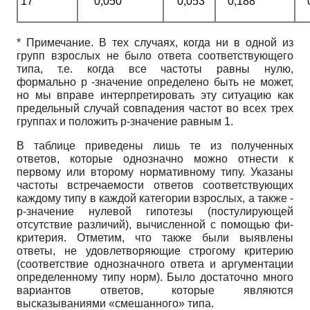
17
0,050
0,053
0,188
* Примечание. В тех случаях, когда ни в одной из
групп взрослых не было ответа соответствующего
типа, т.е. когда все частоты равны нулю,
формально
p
-значение определено быть не может,
но мы вправе интерпретировать эту ситуацию как
предельный случай совпадения частот во всех трех
группах и положить
p
-значение равным 1.
В таблице приведены лишь те из полученных
ответов, которые однозначно можно отнести к
первому или второму нормативному типу. Указаны
частоты встречаемости ответов соответствующих
каждому типу в каждой категории взрослых, а также -
p
-значение нулевой гипотезы (постулирующей
отсутствие различий), вычисленной с помощью фи-
критерия. Отметим, что также были выявлены
ответы, не удовлетворяющие строгому критерию
(соответствие однозначного ответа и аргументации
определенному типу норм). Было достаточно много
вариантов ответов, которые являются
высказываниями «смешанного» типа.