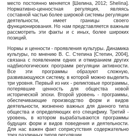
место постоянно меняется
[
Шелина, 2012
;
Shelina
]
.
Нормативно-ценностная регуляция, являясь
составной частью более широкой системы регуляции
деятельности, имеет границы своего
функционирования. Но нам представляется важным
рассмотреть эти факты и с иных, более широких
позиций.
Нормы и ценности - проявления культуры. Динамика
культуры, по мнению В. С. Степина
[
Степин, 2004
]
,
связана с появлением одних и отмиранием других
надбиологических программ регуляции активности.
Все эти программы образуют сложную,
развивающуюся систему, в которой можно выделить
три уровня. Первый из них - реликтовые программы,
потерявшие ценность для общества новой
исторической эпохи. Второй уровень - программы,
обеспечивающие производство форм и видов
деятельности, жизненно важных для данного типа
общества и определяющих его специфику. Третий -
уровень, в котором вырабатываются программы
будущих форм и видов поведения и деятельности.
Для нас важен факт соприсутствия содержательно
трех различных типов регуляции.