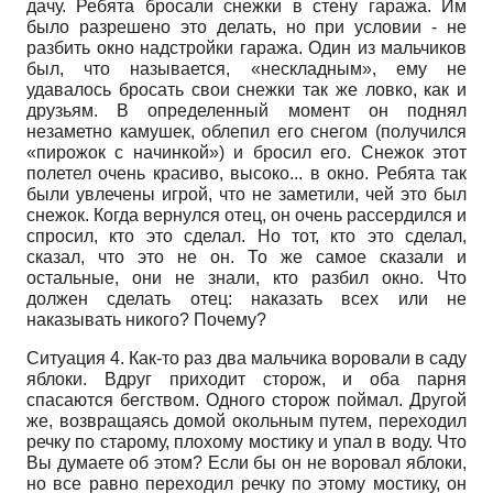
дачу. Ребята бросали снежки в стену гаража. Им
было разрешено это делать, но при условии - не
разбить окно надстройки гаража. Один из мальчиков
был, что называется, «нескладным», ему не
удавалось бросать свои снежки так же ловко, как и
друзьям. В определенный момент он поднял
незаметно камушек, облепил его снегом (получился
«пирожок с начинкой») и бросил его. Снежок этот
полетел очень красиво, высоко... в окно. Ребята так
были увлечены игрой, что не заметили, чей это был
снежок. Когда вернулся отец, он очень рассердился и
спросил, кто это сделал. Но тот, кто это сделал,
сказал, что это не он. То же самое сказали и
остальные, они не знали, кто разбил окно. Что
должен сделать отец: наказать всех или не
наказывать никого? Почему?
Ситуация 4. Как-то раз два мальчика воровали в саду
яблоки. Вдруг приходит сторож, и оба парня
спасаются бегством. Одного сторож поймал. Другой
же, возвращаясь домой окольным путем, переходил
речку по старому, плохому мостику и упал в воду. Что
Вы думаете об этом? Если бы он не воровал яблоки,
но все равно переходил речку по этому мостику, он