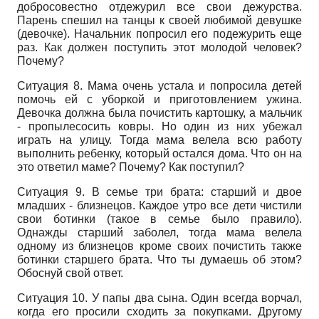
добросовестно отдежурил все свои дежурства.
Парень спешил на танцы к своей любимой девушке
(девочке). Начальник попросил его подежурить еще
раз. Как должен поступить этот молодой человек?
Почему?
Ситуация 8. Мама очень устала и попросила детей
помочь ей с уборкой и приготовлением ужина.
Девочка должна была почистить картошку, а мальчик
- пропылесосить ковры. Но один из них убежал
играть на улицу. Тогда мама велела всю работу
выполнить ребенку, который остался дома. Что он на
это ответил маме? Почему? Как поступил?
Ситуация 9. В семье три брата: старший и двое
младших - близнецов. Каждое утро все дети чистили
свои ботинки (такое в семье было правило).
Однажды старший заболел, тогда мама велела
одному из близнецов кроме своих почистить также
ботинки старшего брата. Что ты думаешь об этом?
Обоснуй свой ответ.
Ситуация 10. У папы два сына. Один всегда ворчал,
когда его просили сходить за покупками. Другому