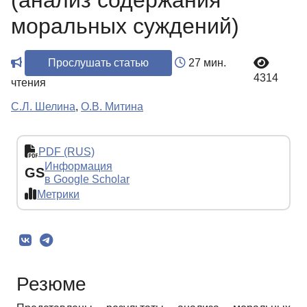
(анализ содержания
моральных суждений)
Прослушать статью
27 мин.
4314
чтения
С.Л. Шелина
,
О.В. Митина
PDF (RUS)
Информация
GS
в Google Scholar
Метрики
Резюме