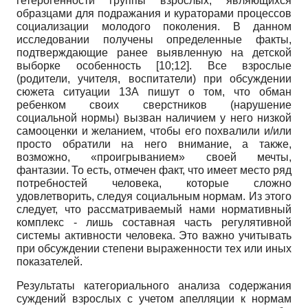
гетерогенности группы взрослых, являющихся
образцами для подражания и кураторами процессов
социализации молодого поколения. В данном
исследовании получены определенные факты,
подтверждающие ранее выявленную на детской
выборке особенность [10;12]. Все взрослые
(родители, учителя, воспитатели) при обсуждении
сюжета ситуации 13А пишут о том, что обман
ребенком своих сверстников (нарушение
социальной нормы) вызван наличием у него низкой
самооценки и желанием, чтобы его похвалили и/или
просто обратили на него внимание, а также,
возможно, «проигрыванием» своей мечты,
фантазии. То есть, отмечен факт, что имеет место ряд
потребностей человека, которые сложно
удовлетворить, следуя социальным нормам. Из этого
следует, что рассматриваемый нами нормативный
комплекс - лишь составная часть регулятивной
системы активности человека. Это важно учитывать
при обсуждении степени выраженности тех или иных
показателей.
Результаты категориального анализа содержания
суждений взрослых с учетом апелляции к нормам