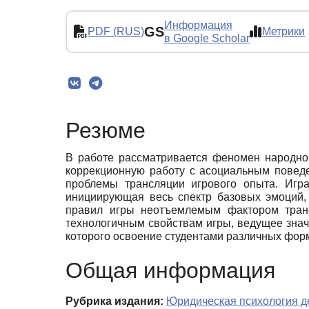
Информация
GS
PDF (RUS)
Метрики
в Google Scholar
Резюме
В работе рассматривается феномен народной
коррекционную работу с асоциальным поведе
проблемы трансляции игрового опыта. Игра
инициирующая весь спектр базовых эмоций,
правил игры неотъемлемым фактором транс
технологичным свойствам игры, ведущее значе
которого освоение студентами различных форм и
Общая информация
Рубрика издания:
Юридическая психология д