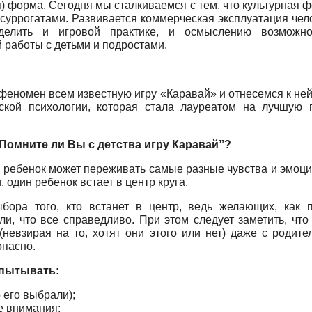
) форма. Сегодня мы сталкиваемся с тем, что культурная ф
 суррогатами. Развивается коммерческая эксплуатация чел
елить и игровой практике, и осмыслению возможнос
 работы с детьми и подростами.
 феномен всем известную игру «Каравай» и отнесемся к н
еской психологии, которая стала лауреатом на лучшую 
Помните ли Вы с детства игру Каравайˮ?
ых ребенок может переживать самые разные чувства и эмоц
, один ребенок встает в центр круга.
ора того, кто встанет в центр, ведь желающих, как п
ли, что все справедливо. При этом следует заметить, чт
(невзирая на то, хотят они этого или нет) даже с родит
опасно.
спытывать:
 его выбрали);
ре внимания;