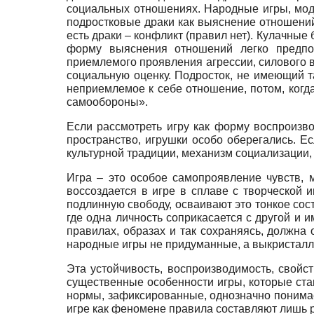
социальных отношениях. Народные игры, моде
подростковые драки как выяснение отношений
есть драки – конфликт (правил нет). Кулачные
форму выяснения отношений легко предпоч
приемлемого проявления агрессии, силового 
социальную оценку. Подросток, не имеющий т
неприемлемое к себе отношение, потом, когд
самообороны».
Если рассмотреть игру как форму воспроизво
пространство, игрушки особо оберегались. Ес
культурной традиции, механизм социализации,
Игра – это особое самопроявление чувств, 
воссоздается в игре в сплаве с творческой 
подлинную свободу, осваивают это тонкое сост
где одна личность соприкасается с другой и и
правилах, образах и так сохраняясь, должна 
народные игры не придуманные, а выкристалл
Эта устойчивость, воспроизводимость, свойс
существенные особенности игры, которые став
нормы, зафиксированные, однозначно понима
игре как феномене правила составляют лишь р