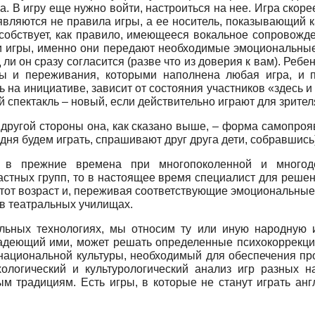
а. В игру еще нужно войти, настроиться на нее. Игра скор
вляются не правила игры, а ее носитель, показывающий к
особствует, как правило, имеющееся вокальное сопровожд
 игры, именно они передают необходимые эмоциональные 
ли он сразу согласится (разве что из доверия к вам). Ребен
сы и переживания, которыми наполнена любая игра, и 
ясь на инициативе, зависит от состояния участников «здесь 
й спектакль – новый, если действительно играют для зрителя
 другой стороны она, как сказано выше, – форма самопро
одня будем играть, спрашивают друг друга дети, собравшись
 в прежние времена при многопоколенной и многод
астных групп, то в настоящее время специалист для реше
тот возраст и, переживая соответствующие эмоциональные с
о в театральных училищах.
ьных технологиях, мы относим ту или иную народную иг
ладеющий ими, может решать определенные психокоррекц
национальной культуры, необходимый для обеспечения пр
ихологический и культурологический анализ игр разных 
м традициям. Есть игры, в которые не станут играть анг