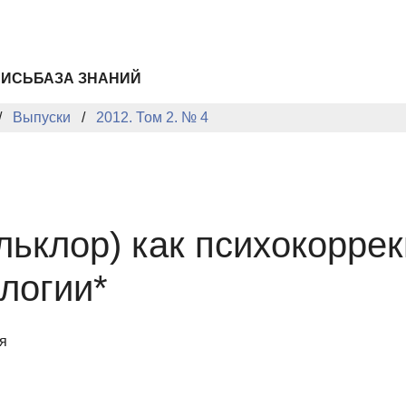
ПИСЬ
БАЗА ЗНАНИЙ
Выпуски
2012. Том 2. № 4
льклор) как психокорре
логии*
я