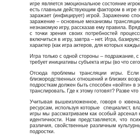
игре является эмоциональное состояние игрок
есть главным действующим фактором в игре я
заражает (инфицирует) игрой. Заражению сп
заражение – основные механизмы трансляции
незнакомую игру, рассказав ему правила. Вряд 
с точки зрения своих потребностей процес
включиться в игру, завтра – нет. Игра, базиру
характер (как игра актеров, для которых кажды
Игра только с одной стороны – подражание, с
требует инициативы субъекта игры (во что сег
Отсюда проблемы трансляции игры. Если
близкородственных отношений и близких возр
подросткам должен быть способен «войти» в э
транслировать. Где к этому готовят? Разве чт
Учитывая вышеизложенное, говоря о ювенал
ресурсам, используя которые специалист, в
игры мы рассматриваем как особый арсенал 
идентичности. Нам представляется, что пс
различия, свойственные различным культурны
подростки.