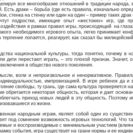
лируя все многообразие отношений в традиции народа, вс
. Есть драки – борьба (где есть правила, изначально опр
 бои, стенка на стенку или один на один – пример таких д
тут подростки, имеющие опыт «жестоких» игр, где пр
воздействия в рамках правил игры, происходящий на глаза
акого необходимого игрового опыта, легко принимает кон
а терпение лопается, реагирует, как сказал бы милицейск
дства национальной культуры, тогда понятно, почему в н
ли дети перестают играть, – это плохой признак. Значит
 включения в общество нового поколения.
мысли, воли и непроизвольное и ненормативное. Правил
индивидуальностью, импровизацией. В игре ребенок да и 
ояние свободы, ту грань, где сама культура проверяется на 
ми обретается некоторая общность, которая и дает основани
облегчать приход новых людей в эту общность. Поэтому им
изовавшиеся из жизни.
твенная народным играм, являет собой один из существе
ят под сомнение возможность игровых технологий. Что та
емые и воспроизводимые с минимальным участием (влияни
амку события, игра существует на грани нормы и ее инди