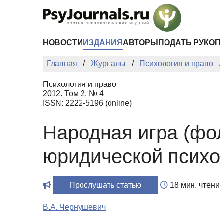
Перейти к основному содержанию
НОВОСТИ
ИЗДАНИЯ
АВТОРЫ
ПОДАТЬ РУКО
Главная
Журналы
Психология и право
Психология и право
2012. Том 2. № 4
ISSN: 2222-5196 (online)
Народная игра (фо
юридической психо
Прослушать статью
18 мин. чтени
В.А. Чернушевич