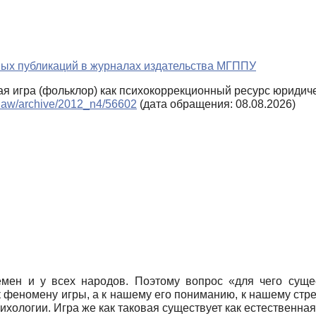
ных публикаций в журналах издательства МГППУ
ая игра (фольклор) как психокоррекционный ресурс юридич
sylaw/archive/2012_n4/56602
(дата обращения: 08.08.2026)
мен и у всех народов. Поэтому вопрос «для чего сущес
 к феномену игры, а к нашему его пониманию, к нашему стр
сихологии. Игра же как таковая существует как естественна