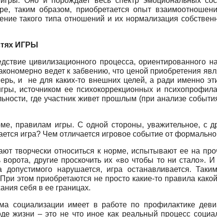
гры. Оно и порождает весь спектр эмоциональных сост
е, таким образом, приобретается опыт взаимоотношени
ение такого типа отношений и их нормализация собствен
стях ИГРЫ
дствие цивилизационного процесса, ориентированного на 
закономерно ведет к забвению, что ценой приобретения явля
перь, и не для каких-то внешних целей, а ради именно эт
гры, источником ее психокоррекционных и психопрофилак
льности, где участник живет прошлым (при анализе событи
ме, правилам игры. С одной стороны, уважительное, с дру
нается игра? Чем отличается игровое событие от формальн
нают творчески относиться к норме, испытывают ее на про
ворота, другие проскочить их «во чтобы то ни стало». 
а допустимого нарушается, игра останавливается. Таким
ри этом приобретаются не просто какие-то правила какой
ния себя в ее границах.
а социализации имеет в работе по профилактике девиа
де жизни – это не что иное как реальный процесс социал