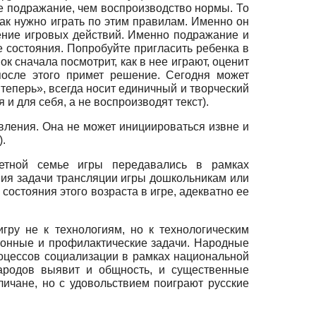
ее подражание, чем воспроизводство нормы. То
ак нужно играть по этим правилам. Именно он
ение игровых действий. Именно подражание и
состояния. Попробуйте пригласить ребенка в
ок сначала посмотрит, как в нее играют, оценит
после этого примет решение. Сегодня может
и теперь», всегда носит единичный и творческий
 и для себя, а не воспроизводят текст).
явления. Она не может инициироваться извне и
).
етной семье игры передавались в рамках
ния задачи трансляции игры дошкольникам или
остояния этого возраста в игре, адекватно ее
ру не к технологиям, но к технологическим
ионные и профилактические задачи. Народные
оцессов социализации в рамках национальной
народов выявит и общность, и существенные
личане, но с удовольствием поиграют русские