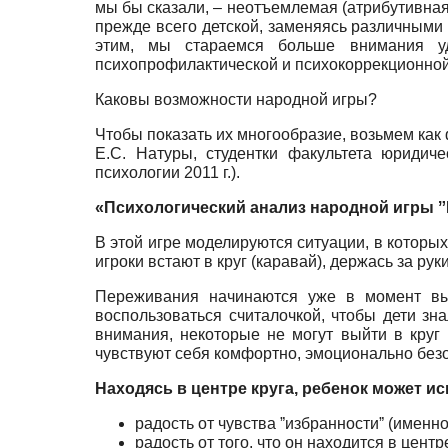
мы бы сказали, – неотъемлемая (атрибутивная
прежде всего детской, заменяясь различными
этим, мы стараемся больше внимания уд
психопрофилактической и психокоррекционной
Каковы возможности народной игры?
Чтобы показать их многообразие, возьмем как
Е.С. Натуры, студентки факультета юридич
психологии 2011 г.).
«Психологический анализ народной игры ˮ
В этой игре моделируются ситуации, в котор
игроки встают в круг (каравай), держась за руки
Переживания начинаются уже в момент выб
воспользоваться считалочкой, чтобы дети зна
внимания, некоторые не могут выйти в круг 
чувствуют себя комфортно, эмоционально без
Находясь в центре круга, ребенок может и
радость от чувства ˮизбранностиˮ (именно
радость от того, что он находится в цент