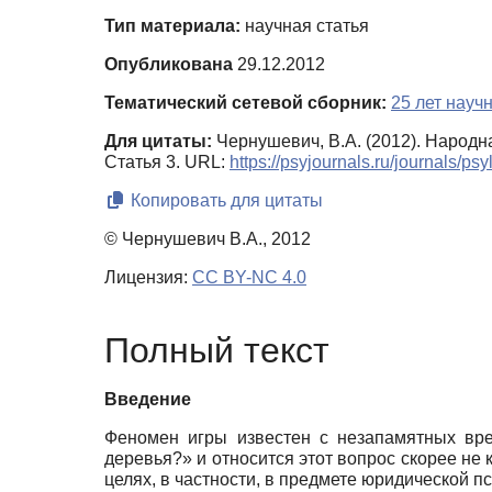
Тип материала:
научная статья
Опубликована
29.12.2012
Тематический сетевой сборник:
25 лет науч
Для цитаты:
Чернушевич, В.А. (2012). Народн
Статья 3. URL:
https://psyjournals.ru/journals/p
Копировать для цитаты
© Чернушевич В.А., 2012
Лицензия:
CC BY-NC 4.0
Полный текст
Введение
Феномен игры известен с незапамятных вре
деревья?» и относится этот вопрос скорее не
целях, в частности, в предмете юридической п