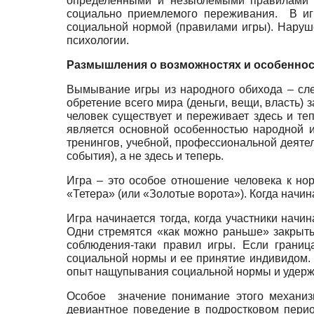
определенными и незыблемыми правилами и
социально приемлемого переживания. В игр
социальной нормой (правилами игры). Наруш
психологии.
Размышления о возможностях и особенно
Вымывание игры из народного обихода – сле
обретение всего мира (деньги, вещи, власть) 
человек существует и переживает здесь и те
является основной особенностью народной и
тренингов, учебной, профессиональной деяте
события), а не здесь и теперь.
Игра – это особое отношение человека к нор
«Тетера» (или «Золотые ворота»). Когда начи
Игра начинается тогда, когда участники начи
Одни стремятся «как можно раньше» закрыть 
соблюдения-таки правил игры. Если границ
социальной нормы и ее принятие индивидом. П
опыт нащупывания социальной нормы и удержа
Особое значение понимание этого механизм
девиантное поведение в подростковом перио