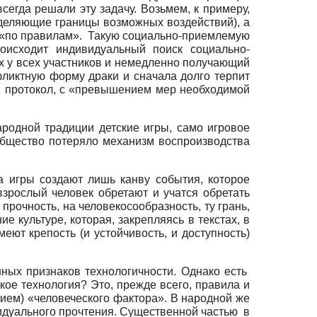
егда решали эту задачу. Возьмем, к примеру,
еделяющие границы возможных воздействий), а
рак «по правилам». Такую социально-приемлемую
оисходит индивидуальный поиск социально-
х у всех участников и немедленно получающий
фликтную форму драки и сначала долго терпит
ий протокол, с «превышением мер необходимой
ародной традиции детские игры, само игровое
, общество потеряло механизм воспроизводства
а игры создают лишь канву события, которое
взрослый человек обретают и учатся обретать
прочность, на человекосообразность, ту грань,
е культуре, которая, закрепляясь в текстах, в
еют крепость (и устойчивость, и доступность)
нных признаков технологичности. Однако есть
кое технология? Это, прежде всего, правила и
ем) «человеческого фактора». В народной же
видуального прочтения. Существенной частью в