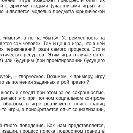
ояний. Игра позволяет приобрести опыт их
й с другими людьми (участниками игры) и с
но и является моделью предмета юридической
«иметь», а не на «быть». Устремленность на
ется сам человек. Тем и ценна игра, что в ней
их переживаний, ради самого процесса. Это и
тических ресурсов. Этим игра отличается от
я) или будущим (при проектировании будущего
гой, – творческое. Возьмем, к примеру, игру
ого выполнения заданных игрой правил?
чность и следят при этом за ее сохранностью.
И делают это при полном социальном контроле
 образом, в игре реализуется поиск границ
-то игры, а приобретается опыт социализации,
нтного поведения. Как нам представляется,
изации, процесс поиска подростком границ в