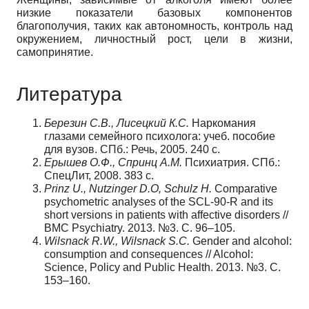
низкие показатели базовых компонентов
благополучия, таких как автономность, контроль над
окружением, личностный рост, цели в жизни,
самопринятие.
Литература
Березин С.В., Лисецкий К.С.
Наркомания
глазами семейного психолога: учеб. пособие
для вузов. СПб.: Речь, 2005. 240 с.
Ерышев О.Ф., Спринц А.М.
Психиатрия. СПб.:
СпецЛит, 2008. 383 с.
Prinz U., Nutzinger D.O, Schulz H.
Comparative
psychometric analyses of the SCL-90-R and its
short versions in patients with affective disorders //
BMC Psychiatry. 2013. №3. С. 96–105.
Wilsnack R.W., Wilsnack S.C.
Gender and alcohol:
consumption and consequences // Alcohol:
Science, Policy and Public Health. 2013. №3. С.
153–160.