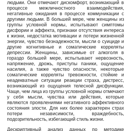
людьми. Они отмечают дискомфорт, возникающий в
процессе межличностного взаимодействия,
негативные ожидания в процессе коммуникации с
другими людьми. В большей мере, чем женщины из
группы условной нормы, испытывают симптомы
дисфории и аффекта, признаки отсутствия интереса
к жизни, недостатка мотивации и потери жизненной
энергии, чувство безнадежности, мысли о суициде и
другие когнитивные и соматические корреляты
депрессии. Женщины, зависимые от алкоголя в
гораздо большей мере, испытывают нервозность,
напряжение, дрожь, приступы паники, ощущение
насилия, а также чувство опасности, некоторые
соматические корреляты тревожности, стойкие и
неадекватные ситуации реакции страха, дистресс,
возникающий из ощущения телесной дисфункции.
Чаще, чем лица из группы условной нормы отмечают
у себя мысли, чувства или действия, которые
являются проявлениями негативного аффективного
состояния злости. Для них более характерен страх
потери независимости, враждебность,
подозрительность, избегающий стиль жизни.
Дескриптивный анализ данных по методике