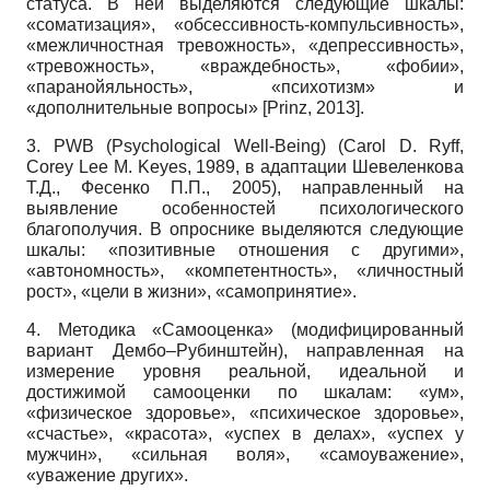
статуса. В ней выделяются следующие шкалы:
«соматизация», «обсессивность-компульсивность»,
«межличностная тревожность», «депрессивность»,
«тревожность», «враждебность», «фобии»,
«паранойяльность», «психотизм» и
«дополнительные вопросы»
[
Prinz, 2013
]
.
3. PWB (Psychological Well-Being) (Carol D. Ryff,
Corey Lee M. Keyes, 1989, в адаптации Шевеленкова
Т.Д., Фесенко П.П., 2005), направленный на
выявление особенностей психологического
благополучия. В опроснике выделяются следующие
шкалы: «позитивные отношения с другими»,
«автономность», «компетентность», «личностный
рост», «цели в жизни», «самопринятие».
4. Методика «Самооценка» (модифицированный
вариант Дембо–Рубинштейн), направленная на
измерение уровня реальной, идеальной и
достижимой самооценки по шкалам: «ум»,
«физическое здоровье», «психическое здоровье»,
«счастье», «красота», «успех в делах», «успех у
мужчин», «сильная воля», «самоуважение»,
«уважение других».