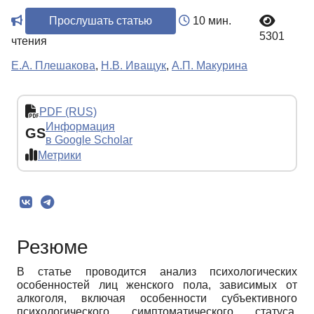
Прослушать статью
10 мин.
5301
чтения
Е.А. Плешакова
,
Н.В. Иващук
,
А.П. Макурина
PDF (RUS)
Информация
GS
в Google Scholar
Метрики
Резюме
В статье проводится анализ психологических
особенностей лиц женского пола, зависимых от
алкоголя, включая особенности субъективного
психологического симптоматического статуса,