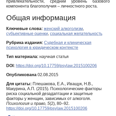
привлекательности, средний уровень базового
компонента благополучия – личностного роста.
Общая информация
Ключевые слова:
женский алкоголизм
,
субъективные оценки
,
социальная желательность
Рубрика издания:
Судебная и клиническая
психология в юридическом контексте
Тип материала:
научная статья
DOI:
https://doi.org/10.17759/psylaw.2015100206
Опубликована
02.08.2015
Для цитаты:
Плешакова, Е.А., Иващук, Н.В.,
Макурина, А.П. (2015). Психологические факторы
риска социальной дезадаптации и защитные
факторы у женщин, зависимых от алкоголя.
Психология и право,
5
(2), 80–92.
https://doi.org/10.17759/psylaw.2015100206