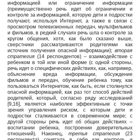
информацией или ограничение информации
(преимущественно речь идет об ограничении и
контроле за информацией, которую дети и подростки
получают, используя Интернет, а также в связи с
просмотром телевизионных передач, мультфильмов
и фильмов, в редкий случаях речь шла о контроле за
кругом общения, хотя, как было сказано выше,
сверстники рассматриваются родителями как
источник получения опасной информации);
вторая
стратегия
(14 респондентов) – взаимодействие с
ребенком в той или иной форме (с одной стороны,
речь идет о специфических действиях, как, например,
объяснение вреда информации, обсуждение
фильмов и передач, обучение ребенка тому, как
пользоваться Интернетом, как быть, если столкнулся
опасной информацией, как раз тот способ действий
родителей, который, согласно ряду исследований
[9,16], является наиболее эффективным с точки
зрения управления риском, с которым дети и
подростки сталкиваются в современном мире; с
другой стороны речь идет об общих действиях –
воспитании ребенка, построении доверительных
отношений). Наконец,
третья стратегия
(23
респондента) сочетала в себе как контроль и