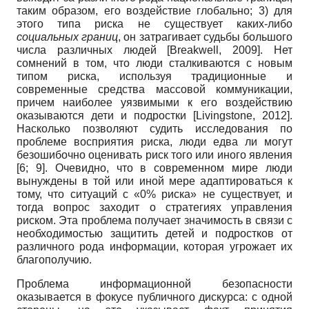
таким образом, его воздействие глобально; 3) для
этого типа риска не существует каких-либо
социальных границ
, он затрагивает судьбы большого
числа различных людей
[
Breakwell, 2009
]
. Нет
сомнений в том, что люди сталкиваются с новым
типом риска, используя традиционные и
современные средства массовой коммуникации,
причем наиболее уязвимыми к его воздействию
оказываются дети и подростки
[
Livingstone, 2012
]
.
Насколько позволяют судить исследования по
проблеме восприятия риска, люди едва ли могут
безошибочно оценивать риск того или иного явления
[6; 9]. Очевидно, что в современном мире люди
вынуждены в той или иной мере адаптироваться к
тому, что ситуаций с «0% риска» не существует, и
тогда вопрос заходит о стратегиях управления
риском. Эта проблема получает значимость в связи с
необходимостью защитить детей и подростков от
различного рода информации, которая угрожает их
благополучию.
Проблема информационной безопасности
оказывается в фокусе публичного дискурса: с одной