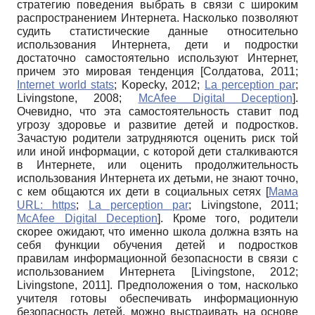
стратегию поведения выбрать в связи с широким
распространением Интернета. Насколько позволяют
судить статистические данные относительно
использования Интернета, дети и подростки
достаточно самостоятельно используют Интернет,
причем это мировая тенденция
[
Солдатова, 2011
;
Internet world stats
;
Kopecky, 2012
;
La perception par
;
Livingstone, 2008
;
McAfee Digital Deception
]
.
Очевидно, что эта самостоятельность ставит под
угрозу здоровье и развитие детей и подростков.
Зачастую родители затрудняются оценить риск той
или иной информации, с которой дети сталкиваются
в Интернете, или оценить продолжительность
использования Интернета их детьми, не знают точно,
с кем общаются их дети в социальных сетях
[
Мама
URL: https
;
La perception par
;
Livingstone, 2011
;
McAfee Digital Deception
]
. Кроме того, родители
скорее ожидают, что именно школа должна взять на
себя функции обучения детей и подростков
правилам информационной безопасности в связи с
использованием Интернета
[
Livingstone, 2012
;
Livingstone, 2011
]
. Предположения о том, насколько
учителя готовы обеспечивать информационную
безопасность детей, можно выстраивать на основе