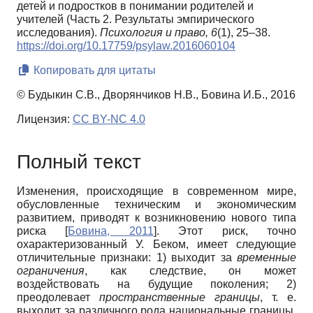
детей и подростков в понимании родителей и
учителей (Часть 2. Результаты эмпирического
исследования).
Психология и право,
6
(1), 25–38.
https://doi.org/10.17759/psylaw.2016060104
Копировать для цитаты
© Будыкин С.В., Дворянчиков Н.В., Бовина И.Б., 2016
Лицензия:
CC BY-NC 4.0
Полный текст
Изменения, происходящие в современном мире,
обусловленные техническим и экономическим
развитием, приводят к возникновению нового типа
риска
[
Бовина, 2011
]
. Этот риск, точно
охарактеризованный У. Беком, имеет следующие
отличительные признаки: 1) выходит за
временные
ограничения
, как следствие, он может
воздействовать на будущие поколения; 2)
преодолевает
пространственные границы
, т. е.
выходит за различного рода национальные границы,