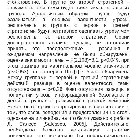
столкновение. В группе со второй стратегией –
значимость этой темы будет ниже, чем в остальных
группах. Аналогичным образом, группы будут
различаться в оценках валентности угрозы:
респонденты в группах с первой и третьей
стратегиями будут негативнее оценивать угрозу, чем
респонденты со второй стратегией. Серии
дисперсионного анализа, однако, не позволили
принять это предположение – различия в
ожидаемом направлении не были обнаружены:
оценка значимости темы – F(2,108)=3,1, p<0,049, при
этом разница на маргинальном уровне значимости
(p<0,053) по критерию Шеффе была обнаружена
между группами с первой и третьей стратегиями
действий; разница в оценке валентности темы
отсутствовала – p<0,26. Факт отсутствия разницы в
понимании угрозы информационной безопасности
детей в группах с различной стратегий действий
может быть проинтерпретирован в соответствии с
тем, что связь поведения и представлений не столь
однозначна и линейна, на что было указано в работе
Л. Салесс
[
Salesses, 2005
]
. Действительно,
необходима большая детализация стратегии
поведения, что позволило бы проанализировать