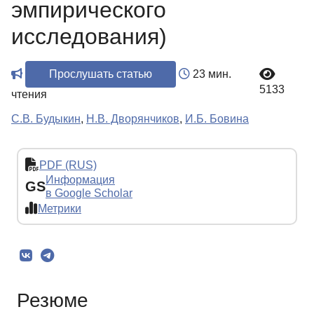
эмпирического
исследования)
Прослушать статью
23 мин.
5133
чтения
С.В. Будыкин
,
Н.В. Дворянчиков
,
И.Б. Бовина
PDF (RUS)
Информация
GS
в Google Scholar
Метрики
Резюме