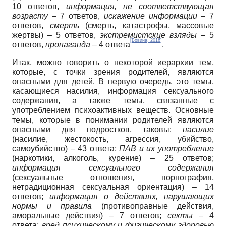
10 ответов,
информация, не соответствующая
возрасту
– 7 ответов,
искажение информации
– 7
ответов,
смерть
(смерть, катастрофы, массовые
жертвы) – 5 ответов,
экстремистские взляды
– 5
[
Бовина, 2016
]
ответов,
пропаганда
– 4 ответа
.
Итак, можно говорить о некоторой иерархии тем,
которые, с точки зрения родителей, являются
опасными для детей. В первую очередь, это темы,
касающиеся насилия, информация сексуального
содержания, а также темы, связанные с
употреблением психоактивных веществ. Основные
темы, которые в понимании родителей являются
опасными для подростков, таковы:
насилие
(насилие, жестокость, агрессия, убийство,
самоубийство) – 43 ответа;
ПАВ и их употребление
(наркотики, алкоголь, курение) – 25 ответов;
информация сексуального содержания
(сексуальные отношения, порнография,
нетрадиционная сексуальная ориентация) – 14
ответов;
информация о действиях, нарушающих
нормы и правила
(противоправные действия,
аморальные действия) – 7 ответов;
секты
– 4
ответа;
вред психическому и физическому здоровью