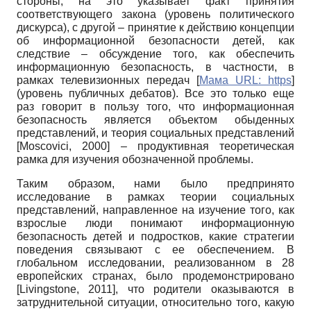
стороны, на это указывает факт принятия
соответствующего закона (уровень политического
дискурса), с другой – принятие к действию концепции
об информационной безопасности детей, как
следствие – обсуждение того, как обеспечить
информационную безопасность, в частности, в
рамках телевизионных передач
[
Мама URL: https
]
(уровень публичных дебатов). Все это только еще
раз говорит в пользу того, что информационная
безопасность является объектом обыденных
представлений, и теория социальных представлений
[
Moscovici, 2000
]
– продуктивная теоретическая
рамка для изучения обозначенной проблемы.
Таким образом, нами было предпринято
исследование в рамках теории социальных
представлений, направленное на изучение того, как
взрослые люди понимают информационную
безопасность детей и подростков, какие стратегии
поведения связывают с ее обеспечением. В
глобальном исследовании, реализованном в 28
европейских странах, было продемонстрировано
[
Livingstone, 2011
]
, что родители оказываются в
затруднительной ситуации, относительно того, какую