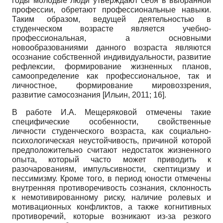
годы молодые люди утверждают себя в выбранной
профессии, обретают профессиональные навыки.
Таким образом, ведущей деятельностью в
студенческом возрасте является учебно-
профессиональная, а основными
новообразованиями данного возраста являются
осознание собственной индивидуальности, развитие
рефлексии, формирование жизненных планов,
самоопределение как профессиональное, так и
личностное, формирование мировоззрения,
развитие самосознания
[
Ильин, 2011
; 16]
.
В работе И.А. Мещеряковой отмечены такие
специфические особенности, свойственные
личности студенческого возраста, как социально-
психологическая неустойчивость, причиной которой
предположительно считают недостаток жизненного
опыта, который часто может приводить к
разочарованиям, импульсивности, скептицизму и
пессимизму. Кроме того, в период юности отмечены
внутренняя противоречивость сознания, склонность
к немотивированному риску, наличие ролевых и
мотивационных конфликтов, а также когнитивных
противоречий, которые возникают из-за резкого