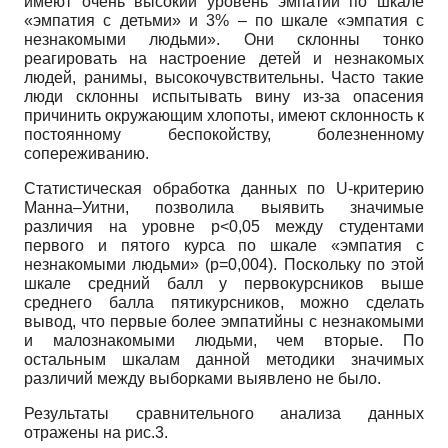
имеют очень высокий уровень эмпатии по шкале
«эмпатия с детьми» и 3% – по шкале «эмпатия с
незнакомыми людьми». Они склонны тонко
реагировать на настроение детей и незнакомых
людей, ранимы, высокочувствительны. Часто такие
люди склонны испытывать вину из-за опасения
причинить окружающим хлопоты, имеют склонность к
постоянному беспокойству, болезненному
сопереживанию.
Статистическая обработка данных по U-критерию
Манна–Уитни, позволила выявить значимые
различия на уровне p<0,05 между студентами
первого и пятого курса по шкале «эмпатия с
незнакомыми людьми» (р=0,004). Поскольку по этой
шкале средний балл у первокурсников выше
среднего балла пятикурсников, можно сделать
вывод, что первые более эмпатийны с незнакомыми
и малознакомыми людьми, чем вторые. По
остальным шкалам данной методики значимых
различий между выборками выявлено не было.
Результаты сравнительного анализа данных
отражены на рис.3.