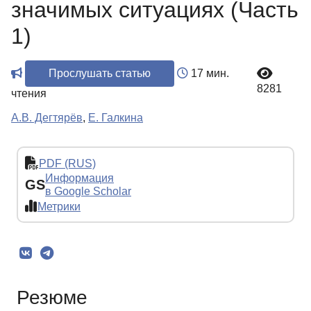
значимых ситуациях (Часть
1)
Прослушать статью
17 мин.
8281
чтения
А.В. Дегтярёв
,
Е. Галкина
PDF (RUS)
Информация
GS
в Google Scholar
Метрики
Резюме