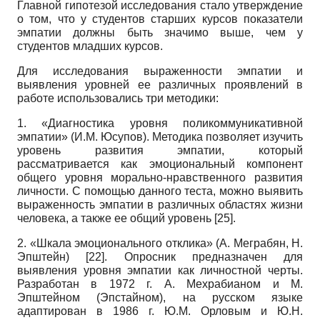
Главной гипотезой исследования стало утверждение
о том, что у студентов старших курсов показатели
эмпатии должны быть значимо выше, чем у
студентов младших курсов.
Для исследования выраженности эмпатии и
выявления уровней ее различных проявлений в
работе использовались три методики:
1. «Диагностика уровня поликоммуникативной
эмпатии» (И.М. Юсупов). Методика позволяет изучить
уровень развития эмпатии, который
рассматривается как эмоциональный компонент
общего уровня морально-нравственного развития
личности. С помощью данного теста, можно выявить
выраженность эмпатии в различных областях жизни
человека, а также ее общий уровень
[25]
.
2. «Шкала эмоционального отклика» (А. Меграбян, Н.
Эпштейн)
[22]
. Опросник предназначен для
выявления уровня эмпатии как личностной черты.
Разработан в 1972 г. А. Мехрабианом и М.
Эпштейном (Эпстайном), на русском языке
адаптирован в 1986 г. Ю.М. Орловым и Ю.Н.