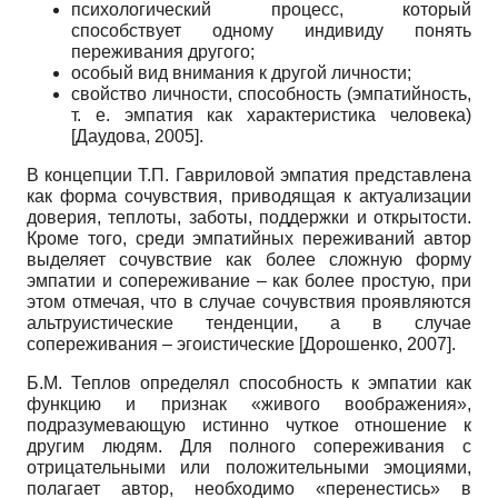
психологический процесс, который
способствует одному индивиду понять
переживания другого;
особый вид внимания к другой личности;
свойство личности, способность (эмпатийность,
т. е. эмпатия как характеристика человека)
[
Даудова, 2005
]
.
В концепции Т.П. Гавриловой эмпатия представлена
как форма сочувствия, приводящая к актуализации
доверия, теплоты, заботы, поддержки и открытости.
Кроме того, среди эмпатийных переживаний автор
выделяет сочувствие как более сложную форму
эмпатии и сопереживание – как более простую, при
этом отмечая, что в случае сочувствия проявляются
альтруистические тенденции, а в случае
сопереживания – эгоистические
[
Дорошенко, 2007
]
.
Б.М. Теплов определял способность к эмпатии как
функцию и признак «живого воображения»,
подразумевающую истинно чуткое отношение к
другим людям. Для полного сопереживания с
отрицательными или положительными эмоциями,
полагает автор, необходимо «перенестись» в