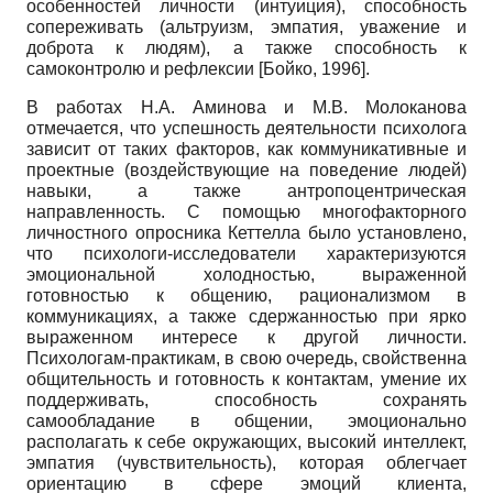
особенностей личности (интуиция), способность
сопереживать (альтруизм, эмпатия, уважение и
доброта к людям), а также способность к
самоконтролю и рефлексии
[
Бойко, 1996
]
.
В работах Н.А. Аминова и М.В. Молоканова
отмечается, что успешность деятельности психолога
зависит от таких факторов, как коммуникативные и
проектные (воздействующие на поведение людей)
навыки, а также антропоцентрическая
направленность. С помощью многофакторного
личностного опросника Кеттелла было установлено,
что психологи-исследователи характеризуются
эмоциональной холодностью, выраженной
готовностью к общению, рационализмом в
коммуникациях, а также сдержанностью при ярко
выраженном интересе к другой личности.
Психологам-практикам, в свою очередь, свойственна
общительность и готовность к контактам, умение их
поддерживать, способность сохранять
самообладание в общении, эмоционально
располагать к себе окружающих, высокий интеллект,
эмпатия (чувствительность), которая облегчает
ориентацию в сфере эмоций клиента,