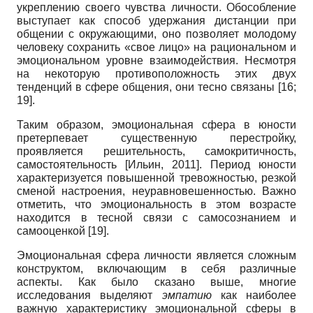
укреплению своего чувства личности. Обособление
выступает как способ удержания дистанции при
общении с окружающими, оно позволяет молодому
человеку сохранить «свое лицо» на рациональном и
эмоциональном уровне взаимодействия. Несмотря
на некоторую противоположность этих двух
тенденций в сфере общения, они тесно связаны
[16;
19]
.
Таким образом, эмоциональная сфера в юности
претерпевает существенную перестройку,
проявляется решительность, самокритичность,
самостоятельность
[
Ильин, 2011
]
. Период юности
характеризуется повышенной тревожностью, резкой
сменой настроения, неуравновешенностью. Важно
отметить, что эмоциональность в этом возрасте
находится в тесной связи с самосознанием и
самооценкой
[19]
.
Эмоциональная сфера личности является сложным
конструктом, включающим в себя различные
аспекты. Как было сказано выше, многие
исследования выделяют
эмпатию
как наиболее
важную характеристику эмоциональной сферы в