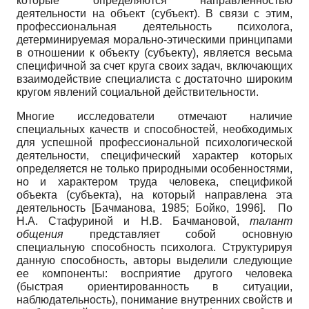
которые определяются направленностью
деятельности на объект (субъект). В связи с этим,
профессиональная деятельность психолога,
детерминируемая морально-этическими принципами
в отношении к объекту (субъекту), является весьма
специфичной за счет круга своих задач, включающих
взаимодействие специалиста с достаточно широким
кругом явлений социальной действительности.
Многие исследователи отмечают наличие
специальных качеств и способностей, необходимых
для успешной профессиональной психологической
деятельности, специфический характер которых
определяется не только природными особенностями,
но и характером труда человека, спецификой
объекта (субъекта), на который направлена эта
деятельность
[
Бачманова, 1985
;
Бойко, 1996
]
. По
Н.А. Стафуриной и Н.В. Бачмановой,
талант
общения
представляет собой основную
специальную способность психолога. Структурируя
данную способность, авторы выделили следующие
ее компоненты: восприятие другого человека
(быстрая ориентированность в ситуации,
наблюдательность), понимание внутренних свойств и