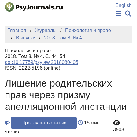
Перейти к основному содержанию
English
НОВОСТИ
Главная
Журналы
Психология и право
ИЗДАНИЯ
Выпуски
2018. Том 8. № 4
АВТОРЫ
ПОДАТЬ РУКОПИСЬ
Психология и право
БАЗА ЗНАНИЙ
2018. Том 8. № 4. С. 44–54
doi:10.17759/psylaw.2018080405
КЛЮЧЕВЫЕ СЛОВА
ISSN: 2222-5196 (online)
Регистрация
Вход
Лишение родительских
прав через призму
апелляционной инстанции
Прослушать статью
15 мин.
3908
чтения