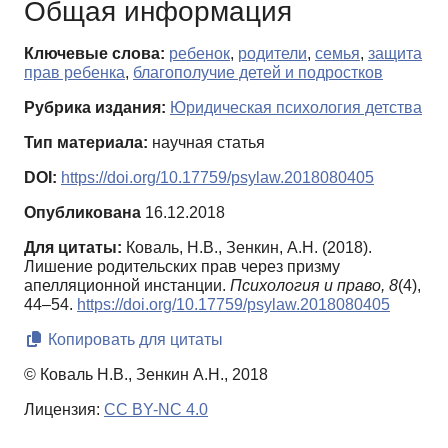
Общая информация
Ключевые слова:
ребенок
,
родители
,
семья
,
защита
прав ребенка
,
благополучие детей и подростков
Рубрика издания:
Юридическая психология детства
Тип материала:
научная статья
DOI:
https://doi.org/10.17759/psylaw.2018080405
Опубликована
16.12.2018
Для цитаты:
Коваль, Н.В., Зенкин, А.Н. (2018).
Лишение родительских прав через призму
апелляционной инстанции.
Психология и право,
8
(4),
44–54.
https://doi.org/10.17759/psylaw.2018080405
Копировать для цитаты
© Коваль Н.В., Зенкин А.Н., 2018
Лицензия:
CC BY-NC 4.0