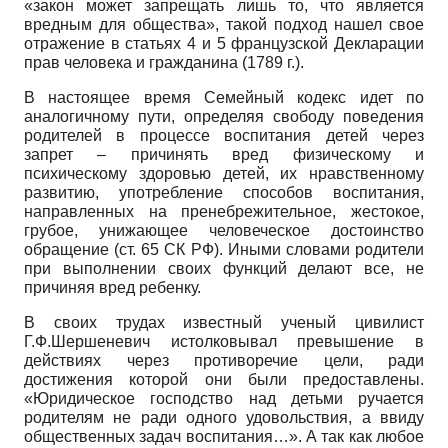
«закон может запрещать лишь то, что является
вредным для общества», такой подход нашел свое
отражение в статьях 4 и 5 французской Декларации
прав человека и гражданина (1789 г.).
В настоящее время Семейный кодекс идет по
аналогичному пути, определяя свободу поведения
родителей в процессе воспитания детей через
запрет – причинять вред физическому и
психическому здоровью детей, их нравственному
развитию, употребление способов воспитания,
направленных на пренебрежительное, жестокое,
грубое, унижающее человеческое достоинство
обращение (ст. 65 СК РФ). Иными словами родители
при выполнении своих функций делают все, не
причиняя вред ребенку.
В своих трудах известный ученый цивилист
Г.Ф.Шершеневич истолковывал превышение в
действиях через противоречие цели, ради
достижения которой они были предоставлены.
«Юридическое господство над детьми ручается
родителям не ради одного удовольствия, а ввиду
общественных задач воспитания…». А так как любое