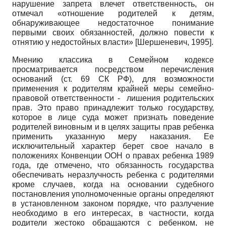
нарушение запрета влечет ответственность, он
отмечал «отношение родителей к детям,
обнаруживающее недостаточное понимание
первыми своих обязанностей, должно повести к
отнятию у недостойных власти»
[
Шершеневич, 1995
]
.
Мнению классика в Семейном кодексе
просматривается посредством перечисления
оснований (ст. 69 СК РФ), для возможности
применения к родителям крайней меры семейно-
правовой ответственности - лишения родительских
прав. Это право принадлежит только государству,
которое в лице суда может признать поведение
родителей виновным и в целях защиты прав ребенка
применить указанную меру наказания. Ее
исключительный характер берет свое начало в
положениях Конвенции ООН о правах ребенка 1989
года, где отмечено, что обязанность государства
обеспечивать неразлучность ребенка с родителями
кроме случаев, когда на основании судебного
постановления уполномоченные органы определяют
в установленном законом порядке, что разлучение
необходимо в его интересах, в частности, когда
родители жестоко обращаются с ребенком, не