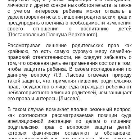
личности и других конкретных обстоятельств, а также
с учетом интересов ребенка может отказать в
удовлетворении иска о лишении родительских прав и
предупредить ответчика о необходимости изменения
своего отношения к воспитанию детей
[
Постановления Пленума Верховного
]
.
Рассматривая лишение родительских прав как
крайнюю, то есть самую суровую меру семейно-
правовой ответственности, не следует забывать о
том, что основная цель ее применения состоит в том,
чтобы защитить ребенка. В своем исследовании по
данному вопросу Л.З. Лысова отмечает природу
такой защиты, что, применяя лишение родительских
прав, государство в лице суда ограждает ребенка от
неблагоприятного влияния родителей, чем защищает
его права и интересы
[
Лысова
]
.
В таком случае возникает вполне резонный вопрос,
как соотносится рассматриваемая позиции суда
апелляционной инстанции по делам о лишении
родительских прав с вопросом защиты детей,
которых фактически оставляют в обстановке,
представляющей для них опасность. Ведь никто и