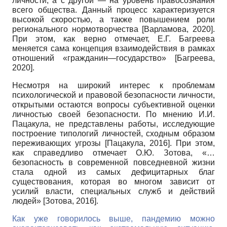
личности, а с другой — на уровень правосознания
всего общества. Данный процесс характеризуется
высокой скоростью, а также повышением роли
регионального нормотворчества
[
Варламова, 2020
]
.
При этом, как верно отмечает, Е.Г. Багреева
меняется сама концепция взаимодействия в рамках
отношений «гражданин—государство»
[
Багреева,
2020
]
.
Несмотря на широкий интерес к проблемам
психологической и правовой безопасности личности,
открытыми остаются вопросы субъективной оценки
личностью своей безопасности. По мнению И.И.
Пацакула, не представлены работы, исследующие
построение типологий личностей, сходным образом
переживающих угрозы
[
Пацакула, 2016
]
. При этом,
как справедливо отмечает О.Ю. Зотова, «…
безопасность в современной повседневной жизни
стала одной из самых дефицитарных благ
существования, которая во многом зависит от
усилий власти, специальных служб и действий
людей»
[
Зотова, 2016
]
.
Как уже говорилось выше, пандемию можно