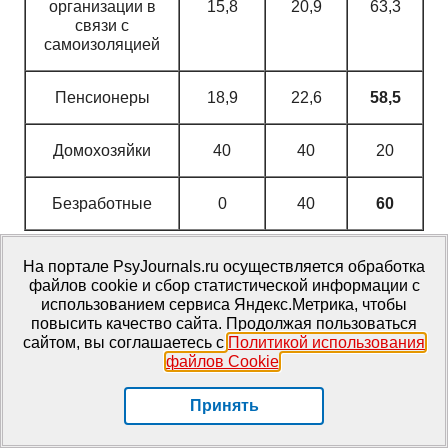
организации в
15,8
20,9
63,3
связи с
самоизоляцией
Пенсионеры
18,9
22,6
58,5
Домохозяйки
40
40
20
Безработные
0
40
60
Необходимо отметить, что существует взаимосвязь
На портале PsyJournals.ru осуществляется обработка
между оценкой психологической безопасности и
файлов cookie и сбор статистической информации с
оценкой правовой безопасности. Группы
использованием сервиса Яндекс.Метрика, чтобы
респондентов, работающих в обычном режиме,
повысить качество сайта. Продолжая пользоваться
потерявших работу, пенсионеров, безработных в
сайтом, вы соглашаетесь с
Политикой использования
наименьшей степени чувствуют свою правовую
файлов Cookie
.
защищенность, что коррелирует с показателями
субъективных оценок психологической безопасности.
Принять
Выводы