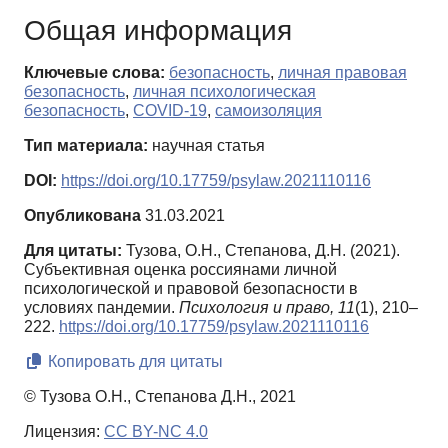
Общая информация
Ключевые слова:
безопасность
,
личная правовая
безопасность
,
личная психологическая
безопасность
,
COVID-19
,
самоизоляция
Тип материала:
научная статья
DOI:
https://doi.org/10.17759/psylaw.2021110116
Опубликована
31.03.2021
Для цитаты:
Тузова, О.Н., Степанова, Д.Н. (2021).
Субъективная оценка россиянами личной
психологической и правовой безопасности в
условиях пандемии.
Психология и право,
11
(1), 210–
222.
https://doi.org/10.17759/psylaw.2021110116
Копировать для цитаты
© Тузова О.Н., Степанова Д.Н., 2021
Лицензия:
CC BY-NC 4.0