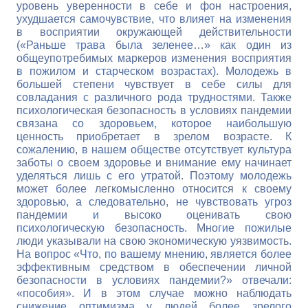
уровень уверенности в себе и фон настроения,
ухудшается самочувствие, что влияет на изменения
в восприятии окружающей действительности
(«Раньше трава была зеленее…» как один из
общеупотребимых маркеров изменения восприятия
в пожилом и старческом возрастах). Молодежь в
большей степени чувствует в себе силы для
совладания с различного рода трудностями. Также
психологическая безопасность в условиях пандемии
связана со здоровьем, которое наибольшую
ценность приобретает в зрелом возрасте. К
сожалению, в нашем обществе отсутствует культура
заботы о своем здоровье и внимание ему начинает
уделяться лишь с его утратой. Поэтому молодежь
может более легкомысленно относится к своему
здоровью, а следовательно, не чувствовать угроз
пандемии и высоко оценивать свою
психологическую безопасность. Многие пожилые
люди указывали на свою экономическую уязвимость.
На вопрос «Что, по вашему мнению, является более
эффективным средством в обеспечении личной
безопасности в условиях пандемии?» отвечали:
«пособия». И в этом случае можно наблюдать
снижение оптимизма у людей более зрелого