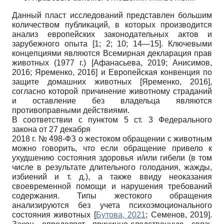
Данный пласт исследований представлен большим
количеством публикаций, в которых производится
анализ европейских законодательных актов и
зарубежного опыта [1; 2; 10; 14—15]. Ключевыми
концепциями являются Всемирная декларация прав
животных (1977 г.)
[
Афанасьева, 2019
;
Анисимов,
2016
;
Яременко, 2016
]
и Европейская конвенция по
защите домашних животных
[
Яременко, 2016
]
,
согласно которой причинение животному страданий
и оставление без владельца являются
противоправными действиями.
В соответствии с пунктом 5 ст. 3 Федерального
закона от 27 декабря
2018 г. № 498-ФЗ о жестоком обращении с животным
можно говорить, что если обращение привело к
ухудшению состояния здоровья и/или гибели (в том
числе в результате длительного голодания, жажды,
избиений и т. д.), а также ввиду неоказания
своевременной помощи и нарушения требований
содержания. Типы жестокого обращения
анализируются без учета психоэмоционального
состояния животных
[
Бутова, 2021
;
Семенов, 2019
]
.