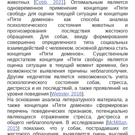
животных
[
Cobb, 2021
]
. Оптимальным является
одновременное применение концепции «Пяти
свобод» для оценки текущей ситуации и концепции
«Пяти доменов» как способа анализа
психологического состояния животных и
прогнозирования последствия жестокого
обращения. Для собак, ввиду формирования
совершенно определенного типа социальных
взаимодействий с человеком, основной должна стать
концепция «Пяти доменов». Существенным
недостатком концепции «Пяти свобод» является
оценка ситуации в текущий момент времени, без
возможности выявления причины неблагополучия.
Другим недочетом является невозможность учета
психологического состояния собак, стресса,
дистресса и их последствий, а также проявлений на
уровне поведения
[
Webster, 2016
]
.
На основании анализа литературного материала, а
также концепции «Пяти доменов» сформирован
перечень поведенческих признаков, потенциально
являющихся отражением стресса, дистресса и
общего неблагополучия. В исследовании
[
McMillan,
2015
]
показано, что у собак, пострадавших от
жестокого обращения, выявляется очень высокий