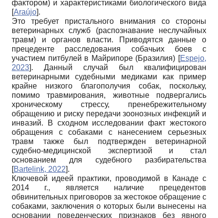
фактором) и характеристиками биологического вида
[
Araújo
]
.
Это требует пристального внимания со стороны
ветеринарных служб (распознавание неслучайных
травм) и органов власти. Приводятся данные о
прецеденте расследования собачьих боев с
участием питбулей в Майрипоре (Бразилия)
[
Espejo,
2023
]
. Данный случай был квалифицирован
ветеринарными судебными медиками как пример
крайне низкого благополучия собак, поскольку,
помимо травмирования, животные подвергались
хроническому стрессу, пренебрежительному
обращению и риску передачи зоонозных инфекций и
инвазий. В сходном исследовании факт жестокого
обращения с собаками с нанесением серьезных
травм также был подтвержден ветеринарной
судебно-медицинской экспертизой и стал
основанием для судебного разбирательства
[
Bartelink, 2022
]
.
Ключевой идеей практики, проводимой в Канаде с
2014 г., является наличие прецедентов
обвинительных приговоров за жестокое обращение с
собаками, заключения о которых были вынесены на
основании поведенческих признаков без явного