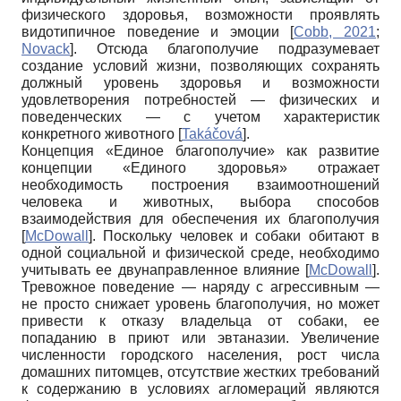
физического здоровья, возможности проявлять
видотипичное поведение и эмоции
[
Cobb, 2021
;
Novack
]
. Отсюда благополучие подразумевает
создание условий жизни, позволяющих сохранять
должный уровень здоровья и возможности
удовлетворения потребностей — физических и
поведенческих — с учетом характеристик
конкретного животного
[
Takáčová
]
.
Концепция «Единое благополучие» как развитие
концепции «Единого здоровья» отражает
необходимость построения взаимоотношений
человека и животных, выбора способов
взаимодействия для обеспечения их благополучия
[
McDowall
]
. Поскольку человек и собаки обитают в
одной социальной и физической среде, необходимо
учитывать ее двунаправленное влияние
[
McDowall
]
.
Тревожное поведение — наряду с агрессивным —
не просто снижает уровень благополучия, но может
привести к отказу владельца от собаки, ее
попаданию в приют или эвтаназии. Увеличение
численности городского населения, рост числа
домашних питомцев, отсутствие жестких требований
к содержанию в условиях агломераций являются