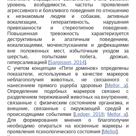
уровень возбудимости, частоты проявления
агрессивного и боязливого поведения по отношению
к незнакомым людям и собакам, активные
вокализации, гиперактивность, нарушения
привязанности и стереотипное поведение.
Повышенная тревожность характеризуется
деструктивным и апатичным поведением,
вокализациями, мочеиспусканием и дефекациями
вне положенных мест, избыточным уходом за
шерстью, попытками побега, дрожью,
гиперсаливацией
[
Sargisson, 2014
]
.
С учетом концепции «Пяти доменов» определены
показатели, используемые в качестве маркеров
неблагополучия животных, не связанного с
нанесением прямого ущерба здоровью
[
Mellor, а
]
.
Определение подобных маркеров связано с
разделением переживаний животных на внутренние,
связанные с физическим состоянием организма, и
внешние, связанные с окружающей средой и
происходящими событиями
[
Ledger, 2018
;
Mellor, а
]
.
Для формирования мнения о благополучии
необходимо опираться на косвенные маркеры и
проявления психологического состояния
[
Mellor
]
.