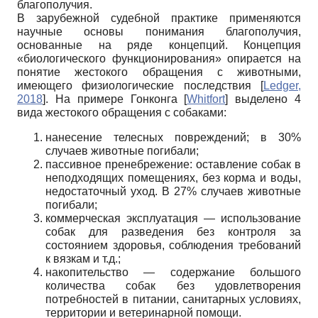
благополучия.
В зарубежной судебной практике применяются
научные основы понимания благополучия,
основанные на ряде концепций. Концепция
«биологического функционирования» опирается на
понятие жестокого обращения с животными,
имеющего физиологические последствия
[
Ledger,
2018
]
. На примере Гонконга
[
Whitfort
]
выделено 4
вида жестокого обращения с собаками:
нанесение телесных повреждений; в 30%
случаев животные погибали;
пассивное пренебрежение: оставление собак в
неподходящих помещениях, без корма и воды,
недостаточный уход. В 27% случаев животные
погибали;
коммерческая эксплуатация — использование
собак для разведения без контроля за
состоянием здоровья, соблюдения требований
к вязкам и т.д.;
накопительство — содержание большого
количества собак без удовлетворения
потребностей в питании, санитарных условиях,
территории и ветеринарной помощи.