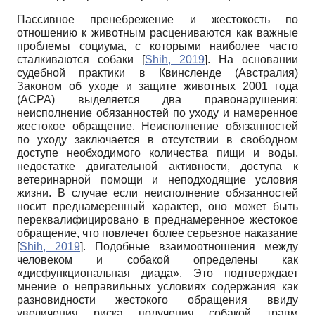
Пассивное пренебрежение и жестокость по
отношению к животным расцениваются как важные
проблемы социума, с которыми наиболее часто
сталкиваются собаки
[
Shih, 2019
]
. На основании
судебной практики в Квинсленде (Австралия)
Законом об уходе и защите животных 2001 года
(ACPA) выделяется два правонарушения:
неисполнение обязанностей по уходу и намеренное
жестокое обращение. Неисполнение обязанностей
по уходу заключается в отсутствии в свободном
доступе необходимого количества пищи и воды,
недостатке двигательной активности, доступа к
ветеринарной помощи и неподходящие условия
жизни. В случае если неисполнение обязанностей
носит преднамеренный характер, оно может быть
переквалифицировано в преднамеренное жестокое
обращение, что повлечет более серьезное наказание
[
Shih, 2019
]
. Подобные взаимоотношения между
человеком и собакой определены как
«дисфункциональная диада». Это подтверждает
мнение о неправильных условиях содержания как
разновидности жестокого обращения ввиду
увеличения риска получения собакой травм