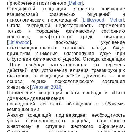
приобретении позитивного
[
Mellor
]
.
Спецификой концепции является признание
взаимосвязей физических ощущений и
психологических переживаний
[
Littlewood
;
Mellor
]
.
Стала очевидной недостаточность стремления
только к хорошему физическому состоянию
животных, комфортности среды обитания
[
Littlewood
]
, поскольку ухудшение
психоэмоционального состояния всегда будет
признаком снижения благополучия даже при
отсутствии физического ущерба. Отсюда концепция
«Пяти свобод» рассматривается как перечень
действий для устранения влияния травмирующих
факторов, а концепция «Пяти доменов» — как
основа оценки психологического состояния
животных
[
Webster, 2016
]
.
Применение концепций «Пяти свобод» и «Пяти
доменов» для выявления
последствий жестокого обращения с собаками-
компаньонами
Анализ концепций подтверждает необходимость
учета психологического ущерба, нанесенного
животному в ситуации жестокого обращения.
Ситуация осложняется отсутствием