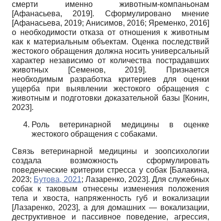
смерти именно животным-компаньонам
[
Афанасьева, 2019
]
. Сформулировано мнение
[
Афанасьева, 2019
;
Анисимов, 2016
;
Яременко, 2016
]
о необходимости отказа от отношения к животным
как к материальным объектам. Оценка последствий
жестокого обращения должна носить универсальный
характер независимо от количества пострадавших
животных
[
Семенов, 2019
]
. Признается
необходимым разработка критериев для оценки
ущерба при выявлении жестокого обращения с
животным и подготовки доказательной базы
[
Конин,
2023
]
.
Роль ветеринарной медицины в оценке
жестокого обращения с собаками.
Связь ветеринарной медицины и зоопсихологии
создала возможность сформулировать
поведенческие критерии стресса у собак
[
Балакина,
2023
;
Бутова, 2021
;
Лазаренко, 2023
]
. Для служебных
собак к таковым отнесены изменения положения
тела и хвоста, напряженность губ и вокализации
[
Лазаренко, 2023
]
, а для домашних — вокализации,
деструктивное и пассивное поведение, агрессия,