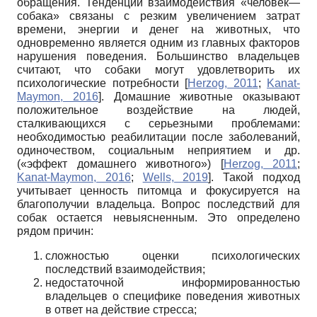
обращения. Тенденции взаимодействия «человек—
собака» связаны с резким увеличением затрат
времени, энергии и денег на животных, что
одновременно является одним из главных факторов
нарушения поведения. Большинство владельцев
считают, что собаки могут удовлетворить их
психологические потребности
[
Herzog, 2011
;
Kanat-
Maymon, 2016
]
. Домашние животные оказывают
положительное воздействие на людей,
сталкивающихся с серьезными проблемами:
необходимостью реабилитации после заболеваний,
одиночеством, социальным неприятием и др.
(«эффект домашнего животного»)
[
Herzog, 2011
;
Kanat-Maymon, 2016
;
Wells, 2019
]
. Такой подход
учитывает ценность питомца и фокусируется на
благополучии владельца. Вопрос последствий для
собак остается невыясненным. Это определено
рядом причин:
сложностью оценки психологических
последствий взаимодействия;
недостаточной информированностью
владельцев о специфике поведения животных
в ответ на действие стресса;