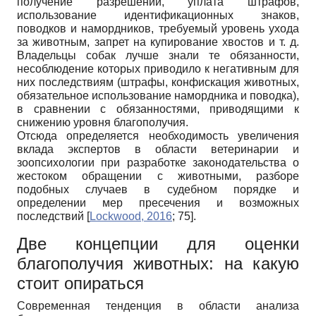
получение разрешений, уплата штрафов,
использование идентификационных знаков,
поводков и намордников, требуемый уровень ухода
за животным, запрет на купирование хвостов и т. д.
Владельцы собак лучше знали те обязанности,
несоблюдение которых приводило к негативным для
них последствиям (штрафы, конфискация животных,
обязательное использование намордника и поводка),
в сравнении с обязанностями, приводящими к
снижению уровня благополучия.
Отсюда определяется необходимость увеличения
вклада экспертов в области ветеринарии и
зоопсихологии при разработке законодательства о
жестоком обращении с животными, разборе
подобных случаев в судебном порядке и
определении мер пресечения и возможных
последствий
[
Lockwood, 2016
; 75]
.
Две концепции для оценки
благополучия животных: на какую
стоит опираться
Современная тенденция в области анализа