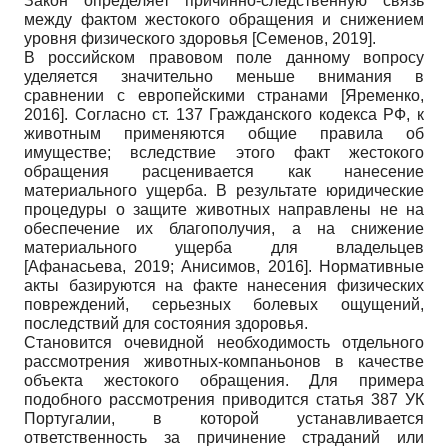
Закон определяет причинно-следственную связь
между фактом жестокого обращения и снижением
уровня физического здоровья
[
Семенов, 2019
]
.
В российском правовом поле данному вопросу
уделяется значительно меньше внимания в
сравнении с европейскими странами
[
Яременко,
2016
]
. Согласно ст. 137 Гражданского кодекса РФ, к
животным применяются общие правила об
имуществе; вследствие этого факт жестокого
обращения расценивается как нанесение
материального ущерба. В результате юридические
процедуры о защите животных направлены не на
обеспечение их благополучия, а на снижение
материального ущерба для владельцев
[
Афанасьева, 2019
;
Анисимов, 2016
]
. Нормативные
акты базируются на факте нанесения физических
повреждений, серьезных болевых ощущений,
последствий для состояния здоровья.
Становится очевидной необходимость отдельного
рассмотрения животных-компаньонов в качестве
объекта жестокого обращения. Для примера
подобного рассмотрения приводится статья 387 УК
Португалии, в которой устанавливается
ответственность за причинение страданий или