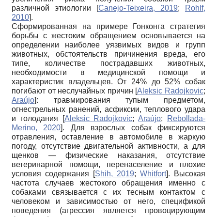
различной этиологии
[
Canejo-Teixeira, 2019
;
Rohlf,
2010
]
.
Сформированная на примере Гонконга стратегия
борьбы с жестоким обращением основывается на
определении наиболее уязвимых видов и групп
животных, обстоятельств причинения вреда, его
типе, количестве пострадавших животных,
необходимости в медицинской помощи и
характеристик владельцев. От 24% до 52% собак
погибают от неслучайных причин
[
Aleksic Radojkovic
;
Araújo
]
: травмирования тупым предметом,
огнестрельных ранений, асфиксии, теплового удара
и голодания
[
Aleksic Radojkovic
;
Araújo
;
Rebollada-
Merino, 2020
]
. Для взрослых собак фиксируются
отравления, оставление в автомобиле в жаркую
погоду, отсутствие двигательной активности, а для
щенков — физические наказания, отсутствие
ветеринарной помощи, перенаселение и плохие
условия содержания
[
Shih, 2019
;
Whitfort
]
. Высокая
частота случаев жестокого обращения именно с
собаками связывается с их тесным контактом с
человеком и зависимостью от него, спецификой
поведения (агрессия является провоцирующим