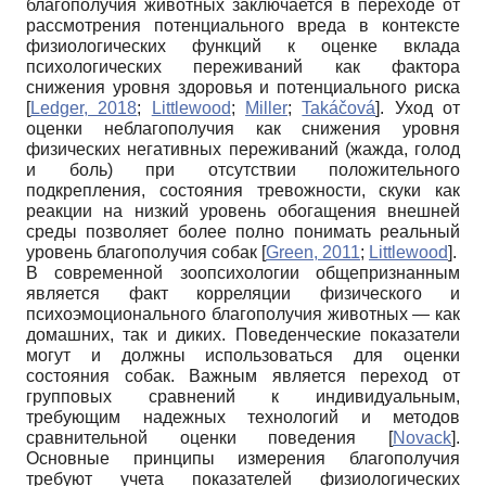
благополучия животных заключается в переходе от
рассмотрения потенциального вреда в контексте
физиологических функций к оценке вклада
психологических переживаний как фактора
снижения уровня здоровья и потенциального риска
[
Ledger, 2018
;
Littlewood
;
Miller
;
Takáčová
]
. Уход от
оценки неблагополучия как снижения уровня
физических негативных переживаний (жажда, голод
и боль) при отсутствии положительного
подкрепления, состояния тревожности, скуки как
реакции на низкий уровень обогащения внешней
среды позволяет более полно понимать реальный
уровень благополучия собак
[
Green, 2011
;
Littlewood
]
.
В современной зоопсихологии общепризнанным
является факт корреляции физического и
психоэмоционального благополучия животных — как
домашних, так и диких. Поведенческие показатели
могут и должны использоваться для оценки
состояния собак. Важным является переход от
групповых сравнений к индивидуальным,
требующим надежных технологий и методов
сравнительной оценки поведения
[
Novack
]
.
Основные принципы измерения благополучия
требуют учета показателей физиологических