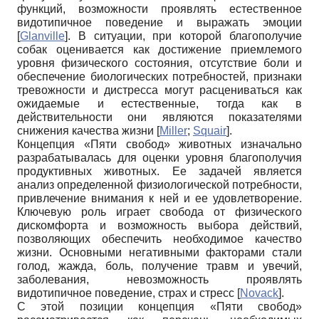
функций, возможности проявлять естественное
видотипичное поведение и выражать эмоции
[
Glanville
]
. В ситуации, при которой благополучие
собак оценивается как достижение приемлемого
уровня физического состояния, отсутствие боли и
обеспечение биологических потребностей, признаки
тревожности и дистресса могут расцениваться как
ожидаемые и естественные, тогда как в
действительности они являются показателями
снижения качества жизни
[
Miller
;
Squair
]
.
Концепция «Пяти свобод» животных изначально
разрабатывалась для оценки уровня благополучия
продуктивных животных. Ее задачей является
анализ определенной физиологической потребности,
привлечение внимания к ней и ее удовлетворение.
Ключевую роль играет свобода от физического
дискомфорта и возможность выбора действий,
позволяющих обеспечить необходимое качество
жизни. Основными негативными факторами стали
голод, жажда, боль, получение травм и увечий,
заболевания, невозможность проявлять
видотипичное поведение, страх и стресс
[
Novack
]
.
С этой позиции концепция «Пяти свобод»