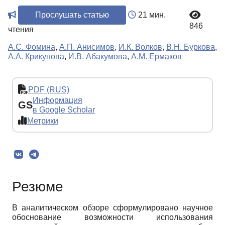
Прослушать статью
21 мин.
846
чтения
А.С. Фомина
,
А.П. Анисимов
,
И.К. Волков
,
В.Н. Буркова
,
А.А. Крикунова
,
И.В. Абакумова
,
А.М. Ермаков
PDF (RUS)
Информация
GS
в Google Scholar
Метрики
Резюме
В аналитическом обзоре сформулировано научное
обоснование возможности использования