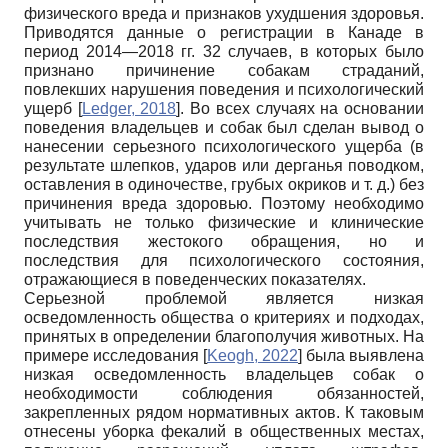
физического вреда и признаков ухудшения здоровья.
Приводятся данные о регистрации в Канаде в
период 2014—2018 гг. 32 случаев, в которых было
признано причинение собакам страданий,
повлекших нарушения поведения и психологический
ущерб
[
Ledger, 2018
]
. Во всех случаях на основании
поведения владельцев и собак был сделан вывод о
нанесении серьезного психологического ущерба (в
результате шлепков, ударов или дерганья поводком,
оставления в одиночестве, грубых окриков и т. д.) без
причинения вреда здоровью. Поэтому необходимо
учитывать не только физические и клинические
последствия жестокого обращения, но и
последствия для психологического состояния,
отражающиеся в поведенческих показателях.
Серьезной проблемой является низкая
осведомленность общества о критериях и подходах,
принятых в определении благополучия животных. На
примере исследования
[
Keogh, 2022
]
была выявлена
низкая осведомленность владельцев собак о
необходимости соблюдения обязанностей,
закрепленных рядом нормативных актов. К таковым
отнесены уборка фекалий в общественных местах,