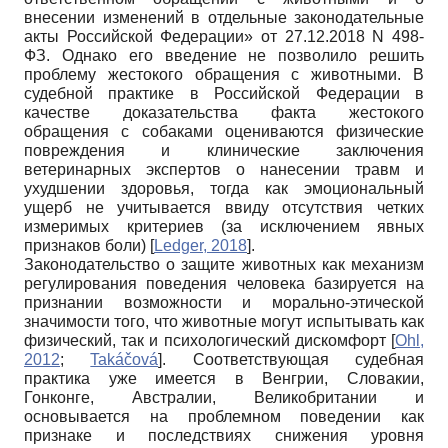
внесении изменений в отдельные законодательные
акты Российской Федерации» от 27.12.2018 N 498-
ФЗ. Однако его введение не позволило решить
проблему жестокого обращения с животными. В
судебной практике в Российской Федерации в
качестве доказательства факта жестокого
обращения с собаками оцениваются физические
повреждения и клинические заключения
ветеринарных экспертов о нанесении травм и
ухудшении здоровья, тогда как эмоциональный
ущерб не учитывается ввиду отсутствия четких
измеримых критериев (за исключением явных
признаков боли)
[
Ledger, 2018
]
.
Законодательство о защите животных как механизм
регулирования поведения человека базируется на
признании возможности и морально-этической
значимости того, что животные могут испытывать как
физический, так и психологический дискомфорт
[
Ohl,
2012
;
Takáčová
]
. Соответствующая судебная
практика уже имеется в Венгрии, Словакии,
Гонконге, Австралии, Великобритании и
основывается на проблемном поведении как
признаке и последствиях снижения уровня