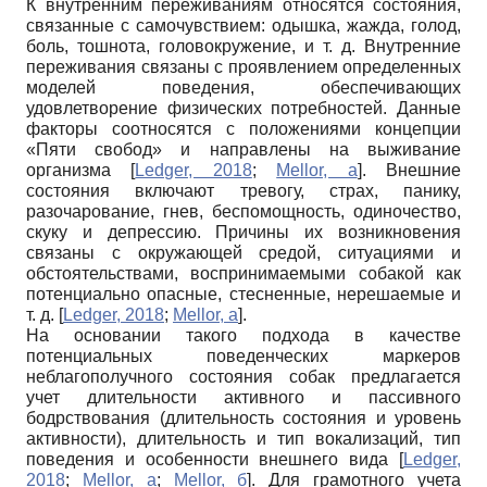
К внутренним переживаниям относятся состояния,
связанные с самочувствием: одышка, жажда, голод,
боль, тошнота, головокружение, и т. д. Внутренние
переживания связаны с проявлением определенных
моделей поведения, обеспечивающих
удовлетворение физических потребностей. Данные
факторы соотносятся с положениями концепции
«Пяти свобод» и направлены на выживание
организма
[
Ledger, 2018
;
Mellor, а
]
. Внешние
состояния включают тревогу, страх, панику,
разочарование, гнев, беспомощность, одиночество,
скуку и депрессию. Причины их возникновения
связаны с окружающей средой, ситуациями и
обстоятельствами, воспринимаемыми собакой как
потенциально опасные, стесненные, нерешаемые и
т. д.
[
Ledger, 2018
;
Mellor, а
]
.
На основании такого подхода в качестве
потенциальных поведенческих маркеров
неблагополучного состояния собак предлагается
учет длительности активного и пассивного
бодрствования (длительность состояния и уровень
активности), длительность и тип вокализаций, тип
поведения и особенности внешнего вида
[
Ledger,
2018
;
Mellor, а
;
Mellor, б
]
. Для грамотного учета