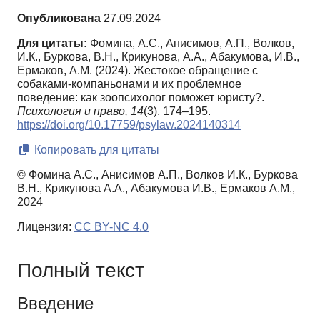
Опубликована
27.09.2024
Для цитаты:
Фомина, А.С., Анисимов, А.П., Волков,
И.К., Буркова, В.Н., Крикунова, А.А., Абакумова, И.В.,
Ермаков, А.М. (2024). Жестокое обращение с
собаками-компаньонами и их проблемное
поведение: как зоопсихолог поможет юристу?.
Психология и право,
14
(3), 174–195.
https://doi.org/10.17759/psylaw.2024140314
Копировать для цитаты
© Фомина А.С., Анисимов А.П., Волков И.К., Буркова
В.Н., Крикунова А.А., Абакумова И.В., Ермаков А.М.,
2024
Лицензия:
CC BY-NC 4.0
Полный текст
Введение