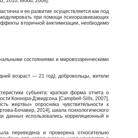
tz, 2010
;
Wood, 2008
]
.
астична и ее развитие осуществляется как под
о модулировать при помощи психоразвивающих
 эффекты вторичной виктимизации, необходимо
ональными состояниями и мировоззренческими
дний возраст — 21 год), добровольцы, жители
теристики субъекта: краткая форма отчета о
вости Коннора-Дэвидсона
[
Campbell-Sills, 2007
]
,
ость жертвы» опросника чувствительности к
ртова-Бочавер, 2014
]
, шкала психологического
ки данных использовались корреляционный и
была переведена и проверена относительно