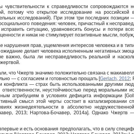
ды чувствительности к справедливости сопровождаются н
ой, потому что открытое исследование на российской 
ительных исследований). При этом три последних позици
осоциального поведения: человек, причастный к несправед
 исправить ситуацию, уравновесить бонусы и потери вс
 ценности и никак не стимулирует позитивные мысли, побуж
е нарушения прав, ущемления интересов человека и в тип
ожидание делает человека исполненным негативных эмоци
не важно, была ли несправедливость реальной и наскол
 жертвой.
ли, что Чжертв значимо положительно связана с макиавелл
ельно — с согласием и готовностью прощать
[
Gerlach, 2012
;
ции конфликта — страх быть использованными другими лю
ой ответственности, неустойчивостью перед моральными и
тивным атрибуциям в условиях дефицита информации
[
Gol
птивный смысл этой черты состоит в катализировании сп
овиях жизнедеятельности в абсолютно недружественно
чавер, 2013
;
Нартова-Бочавер, 2014а
]
. Однако Чжертв —
первые и есть основания предполагать, что в силу специф