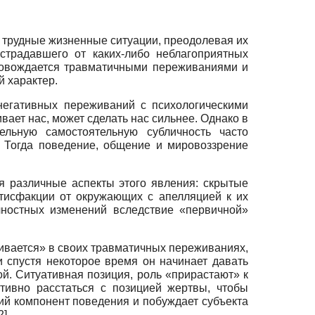
з трудные жизненные ситуации, преодолевая их
страдавшего от каких-либо неблагоприятных
провождается травматичны­ми переживаниями и
й характер.
негативных переживаний с психологическими
вает нас, может сделать нас сильнее. Однако в
льную самостоятельную суб­личность часто
. Тогда поведение, общение и мировоззрение
 различные аспекты этого явления: скрытые
атисфакции от окружающих с апелляцией к их
чностных изменений вследствие «первичной»
живается» в своих травматичных переживаниях,
и спустя некоторое время он начинает давать
ой. Ситуативная позиция, роль «прирастают» к
тивно расстаться с позицией жертвы, чтобы
щий компонент поведения и побуждает субъекта
2
]
.