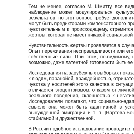
Тем не менее, согласно М. Шмитту, все ви
наблюдение может модулироваться культур
результатов, но этот вопрос требует дополн
могут быть предикторами компенсаторного пр
чувствительным к происходящему, стремится
жертвы, которая не имеет никакой социальной
Чувствительность жертвы проявляется в случа
Опыт переживания несправедливости или его 
собственные силы. При этом, по-видимому, 
возможно, даже латентной готовности быть ее
Исследования на зарубежных выборках показа
к людям, паранойей, враждебностью, отрицат
чувства у носителей этого качества в ситуа
отличается эгоцентризмом, отказом от личн
реального поведения, склонностью к нега
Исследователи полагают, что социально-ада
смысле она может быть адаптивной в усл
вынужденной эмиграции и т. п.
[
Нартова-Бо
стабильной и дружественной.
В России подобное исследование проводится в