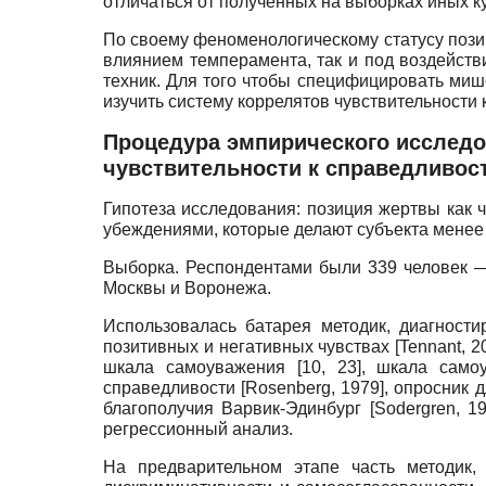
отличаться от полученных на выборках иных к
По своему феноменологическому статусу позиц
влиянием темперамента, так и под воздейст
техник. Для того чтобы специфицировать миш
изучить систему коррелятов чувствительности 
Процедура эмпирического исследо
чувствительности к справедливос
Гипотеза исследования: позиция жертвы как
убеждениями, которые делают субъекта менее
Выборка. Респондентами были 339 человек — 
Москвы и Воронежа.
Использовалась батарея методик, ди­агност
позитивных и негативных чувствах
[
Tennant, 2
шкала самоуважения [10, 23], шкала сам
справедливости
[
Rosenberg, 1979
]
, опросник 
благополучия Варвик-Эдинбург
[
Sodergren, 1
регрессионный анализ.
На предварительном этапе часть методик,