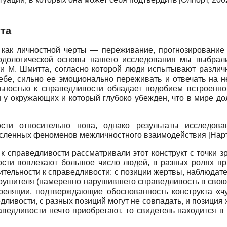
та
как личностной черты — переживание, прогнозирование
одологической основы нашего исследования мы выбрал
ти М. Шмитта, согласно которой люди испытывают различн
ебе, сильно ее эмоционально переживать и отвечать на 
льностью к справедливости обладает подобием встроенно
 у окружающих и который глубоко убежден, что в мире д
ости относительно нова, однако результаты исследов
исленных феноменов межличностного взаимодействия
[
Нар
к справедливости рассматривали этот конструкт с точки з
ости вовлекают большое число людей, в разных ролях п
ительности к справедливости: с позиции жертвы, наблюдате
 нарушителя (намеренно нарушившего справедливость в свою
еляции, подтверждающие обоснованность конструкта «чу
ивости, с разных позиций могут не совпадать, и позиция ж
едливости нечто приобретают, то свидетель находится в 