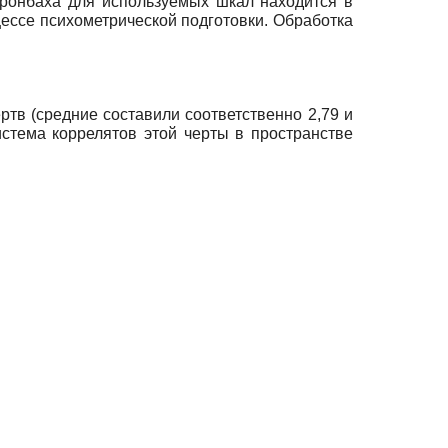
ронбаха для используемых шкал находится в
цессе психометрической подготовки. Обработка
тв (средние составили соответственно 2,79 и
система коррелятов этой черты в пространстве