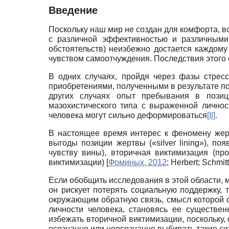
Введение
Поскольку наш мир не создан для комфорта, в
с различной эффективностью и различными 
обстоятельств) неизбежно достается каждому
чувством самоотчуждения. Последствия этого 
В одних случаях, пройдя через фазы стрес
приобретениями, полученными в результате пос
других случаях опыт пребывания в позици
мазохистического типа с выраженной личн
человека могут сильно деформироваться
[II]
.
В настоящее время интерес к феномену жер
выгоды позиции жертвы («
silver
lining
»), по
чувству вины), вторичная виктимизация (п
виктимизации)
[
Фоминых, 2012
;
Herbert
;
Schmitt
Если обобщить исследования в этой области, 
он рискует потерять социальную поддержку, 
окружающим обратную связь, смысл которой со
личности человека, становясь ее существе
избежать вторичной виктимизации, поскольку,
осознанно или неосознанно выбирать такие си