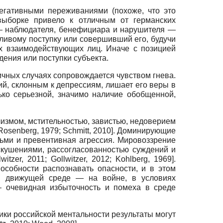
егативными переживаниями (похоже, что это
выборке привело к отличным от германских
и — наблюдателя, бенефициара и нарушителя —
ливому поступку или совершивший его, будучи
ех взаимодействующих лиц. Иначе с позицией
дения или поступки субъекта.
ичных случаях сопровождается чувством гнева.
й, склонным к депрессиям, лишает его веры в
ько серьезной, значимо наличие обобщенной,
измом, мстительностью, завистью, недоверием
Rosenberg, 1979
;
Schmitt, 2010
]
. Доминирующие
дьми и превентивная агрессия. Мировоззрение
скушениями, рассогласованностью суждений и
lwitzer, 2011
;
Gollwitzer, 2012
;
Kohlberg, 1969
]
.
особности распознавать опасности, и в этом
й движущей среде — на войне, в условиях
 очевидная избыточность и помеха в среде
ики российской ментальности результаты могут