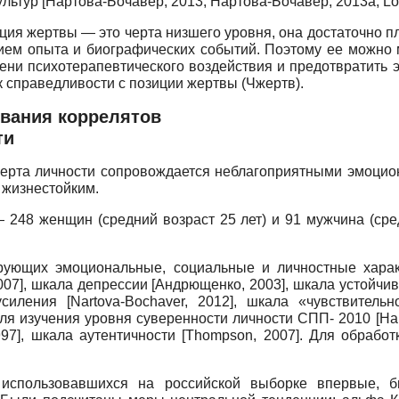
ультур
[
Нартова-Бочавер, 2013
;
Нартова-Бочавер, 2013а
;
Lo
ия жертвы — это черта низшего уровня, она достаточно пл
вием опыта и биографических событий. Поэтому ее можн
ени психотерапевтического воздействия и предотвратить
к справедливости с позиции жертвы (Чжертв).
вания коррелятов
ти
 черта личности сопровождается неблагоприятными эмоци
 жизнестойким.
248 женщин (средний возраст 25 лет) и 91 мужчина (сре
ирующих эмоциональные, социальные и личностные харак
007
]
, шкала депрессии
[
Андрющенко, 2003
]
, шкала устойчи
оусиления
[
Nartova-Bochaver, 2012
]
, шкала «чувствительн
для изучения уровня суверенности личности СПП- 2010
[
На
997
]
, шкала аутентичности
[
Thompson, 2007
]
. Для обработ
 использовавшихся на российской выборке впервые, 