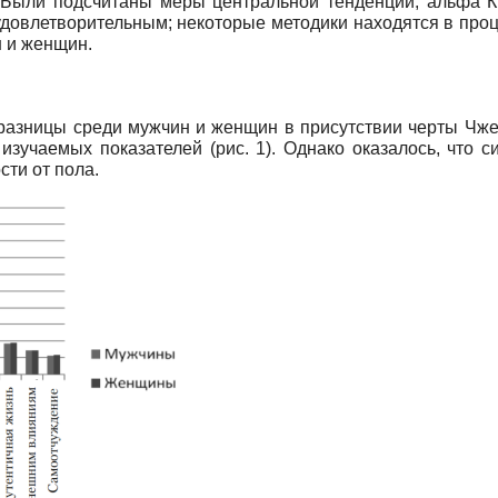
. Были подсчитаны меры центральной тенденции; альфа К
ь удовлетворительным; некоторые методики находятся в про
 и женщин.
азницы среди мужчин и женщин в присутствии черты Чжер
х изучаемых показателей (рис. 1). Однако оказалось, что 
сти от пола.