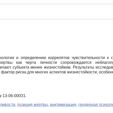
логии и определению коррелятов чувствительности к с
жертвы как черта личности сопровождается неблаго
лают субъекта менее жизнестойким. Результаты исследов
 фактор риска для многих аспектов жизнестойкости, особен
 13-06-00031.
дливости
,
позиция жертвы
,
виктимизация
,
гендерная психол