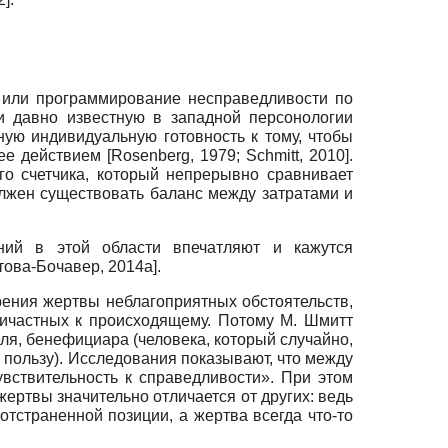
 или программирование несправедливости по
и давно известную в западной персонологии
ую индивидуальную готовность к тому, чтобы
нее действием
[
Rosenberg, 1979
;
Schmitt, 2010
]
.
го счетчика, который непрерывно сравнивает
олжен существовать баланс между затратами и
аний в этой области впечатляют и кажутся
това-Бочавер, 2014а
]
.
рения жертвы неблагоприятных обстоятельств,
ричастных к происходящему. Потому М. Шмитт
ля, бенефициара (человека, который случайно,
 пользу). Исследования показывают, что между
вствительность к справедливости». При этом
ертвы значительно отличается от других: ведь
отстраненной позиции, а жертва всегда что-то