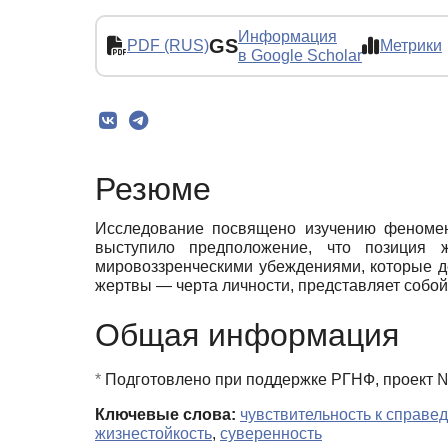
Информация
GS
PDF (RUS)
Метрики
в Google Scholar
Резюме
Исследование посвящено изучению феномено
выступило предположение, что позиция 
мировоззренческими убеждениями, которые де
жертвы — черта личности, представляет собой
Общая информация
*
Подготовлено при поддержке РГНФ, проект №
Ключевые слова:
чувствительность к справе
жизнестойкость
,
суверенность