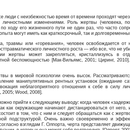
се люди с неизбежностью время от времени проходят чере
личностными изменениями. Роль жертвы (человека, по
 по ходу его жизненного пути не один раз, что часто со
опыта могут иметь как краткосрочный, так и долговременны
са, травмы или «горевания», человек освобождается от 
ттравматического личностного роста — ибо все, что не уби
и жертвы может закрепляться, кристаллизуясь в отде
остной беспомощностью
[
Мак-Вильямс, 2001
;
Циринг, 2010
]
твы в мировой психологии очень высок. Рассматриваются
явление манипулятивных рентных установок (ожидание с
ровокация неблагоприятного отношения к себе в силу ли
, 2005
;
Wood, 2008
]
.
можно прийти к следующему выводу: когда человек «задер
так как окружающие начинают дистанцироваться от него, 
стоит в том, что с ним и следует обращаться как с жертв
нной подструктурой. Очень важно своевременно и эффек
 согласно взглядам Г. Олпорта, черта представляет движу
туации, в которых она может себя подтвердить
[
Олпорт, 200