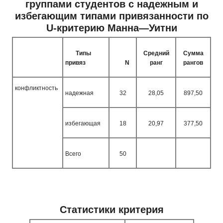
группами студентов с надежным и
избегающим типами привязанности по
U
-критерию Манна—Уитни
Типы
Средний
Сумма
привяз
N
ранг
рангов
конфликтность
надежная
32
28,05
897,50
избегающая
18
20,97
377,50
Всего
50
Статистики критерия