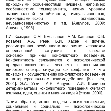
природными особенностями человека, например:
особенностями темперамента, низким уровнем
эмоциональной устойчивости, импульсивностью,
психо­динамической активностью,
неуравновешенностью и т.д.
[
Анцупов, 2009
;
Анцупов, 1995
]
.
Г.И. Козырев, С.М. Емельянов, М.М. Кашапов, С.В.
Ковалев, А.А. Реан, Б.И. Хасан и другие,
рассматривают особенности восприятия человеком
определенной ситуации в качестве
основной причины конфликтного поведения.
Конфликтность связывается с психологической
предрасположенностью человека к восприятию
широкого спектра ситуаций как конфликтных, что
приводит к осуществлению конфликтного поведения
в интерперсональном взаимодействии
[
Козырев,
2001
]
. Э.А. Уткин, А.Я. Анцупов, А.И. Ши­пилов
детерминантами конфликтного поведения считают
взгляды, идеи, оценки и мнения людей
[
Уткин, 2000
]
.
Таким образом, можно выделить психологические,
социальные и социально — психологические