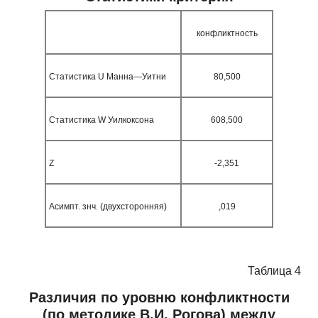
конфликтность
Статистика
U
Манна—Уитни
80,500
Статистика
W
Уилкоксона
608,500
Z
-2,351
Асимпт. знч. (двухсторонняя)
,019
Таблица 4
Различия по уровню конфликтности
(по методике В.И. Рогова) между