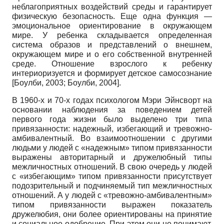
неблагоприятных воздействий среды и гарантирует
физическую безопасность. Еще одна функция —
эмоциональное ориентирование в окружающем
мире. У ребенка складывается определенная
система образов и представлений о внешнем,
окружающем мире и о его собственной внутренней
среде. Отношение взрослого к ребенку
интериоризуется и формирует детское самосознание
[
Боулби, 2003
;
Боулби, 2004
]
.
В 1960-х и 70-х годах психологом Мэри Эйнсворт на
основании наблюдения за поведением детей
первого года жизни было выделено три типа
привязанности: надежный, избегающий и тревожно-
амбивалентный. Во взаимоотношении с другими
людьми у людей с «надежным» типом привязанности
выражены авторитарный и дружелюбный типы
межличностных отношений. В свою очередь у людей
с «избегающим» типом привязанности присутствует
подозрительный и подчиняемый тип межличностных
отношений. А у людей с «тревожно-амбивалентным»
типом привязанности выражен показатель
дружелюбия, они более ориентированы на принятие
и социальное одобрение. При этом они не понимают,