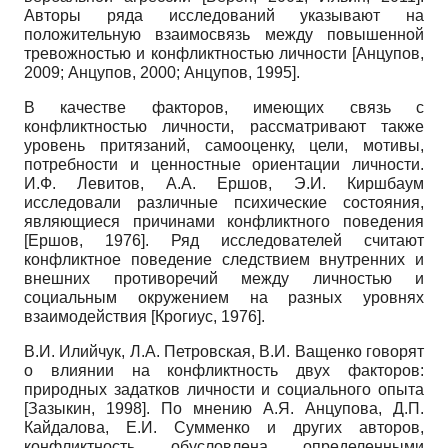
Авторы ряда исследований указывают на
положительную взаимосвязь между повышенной
тревожностью и конфликтностью личности
[
Анцупов,
2009
;
Анцупов, 2000
;
Анцупов, 1995
]
.
В качестве факторов, имеющих связь с
конфликтностью личности, рассматривают также
уровень притязаний, самооценку, цели, мотивы,
потребности и ценностные ориентации личности.
И.Ф. Левитов, А.А. Ершов, Э.И. Киршбаум
исследовали различные психические состояния,
являющиеся причинами конфликтного поведения
[
Ершов, 1976
]
. Ряд исследователей считают
конфликтное поведение следствием внутренних и
внешних противоречий между личностью и
социальным окружением на разных уровнях
взаимодействия
[
Крогиус, 1976
]
.
В.И. Илийчук, Л.А. Петровская, В.И. Ващенко говорят
о влиянии на конфликтность двух факторов:
природных задатков личности и социального опыта
[
Зазыкин, 1998
]
. По мнению А.Я. Анцупова, Д.П.
Кайдалова, Е.И. Сумменко и других авторов,
конфликтность обусловлена определенными