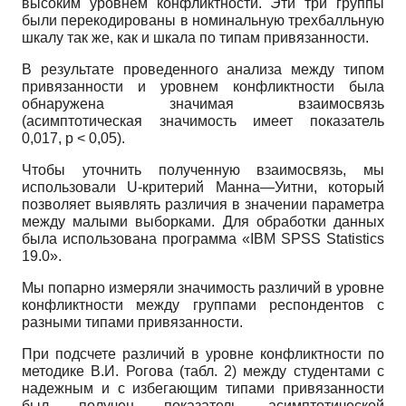
высоким уровнем конфликтности. Эти три группы
были перекодированы в номинальную трехбалльную
шкалу так же, как и шкала по типам привязанности.
В результате проведенного анализа между типом
привязанности и уровнем конфликтности была
обнаружена значимая взаимосвязь
(асимптотическая значимость имеет показатель
0,017, р < 0,05).
Чтобы уточнить полученную взаимосвязь, мы
использовали
U
-критерий Манна—Уитни, который
позволяет выявлять различия в значении параметра
между малыми выборками. Для обработки данных
была использована программа
«IBM SPSS Statistics
19.0».
Мы попарно измеряли значимость различий в уровне
конфликтности между группами респондентов с
разными типами привязанности.
При подсчете различий в уровне конфликтности по
методике В.И. Рогова (табл. 2) между студентами с
надежным и с избегающим типами привязанности
был получен показатель асимптотической