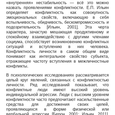
«внутренняя» нестабильность — всё это можно
назвать проявлениями конфликтности. Е.П. Ильин
определяет конфликтность как совокупность
эмоциональных свойств, включающую в себя
вспыльчивость, обидчивость, бескомпромиссность и
подозрительность
[
Ильин, 2001
]
. Эта черта
характера, зачастую мешающая продуктивному и
спокойному взаимодействию с другими членами
социума, способствует возникновению конфликтных
ситуаций и вступлению в них человека.
Конфликтность личности в самом общем виде
понимают как интегральное свойство субъекта,
отражающее частоту вступления в межличностные
конфликты.
В психологических исследованиях рассматривается
целый круг явлений, связанных с конфликтностью
личности. Ряд исследований показывает, что
конфликтные люди имеют высокий уровень
индивидуальной агрессии. Люди с высоким уровнем
конфликтности часто предпочитают насильственные
средства для достижения своих целей,
проявляющихся в форме физической или
вербальной агрессии
[
Берон, 2001
;
Ильин, 2011
]
.