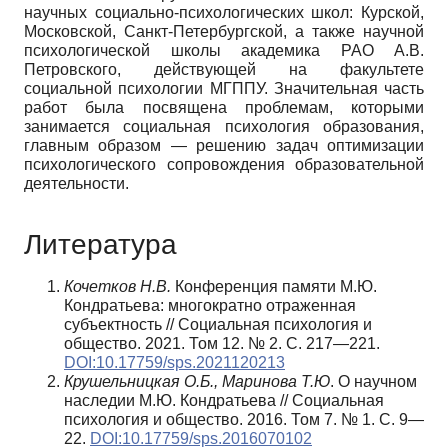
научных социально-психологических школ: Курской,
Московской, Санкт-Петербургской, а также научной
психологической школы академика РАО А.В.
Петровского, действующей на факультете
социальной психологии МГППУ. Значительная часть
работ была посвящена проблемам, которыми
занимается социальная психология образования,
главным образом — решению задач оптимизации
психологического сопровождения образовательной
деятельности.
Литература
Кочетков Н.В.
Конференция памяти М.Ю.
Кондратьева: многократно отраженная
субъектность // Социальная психология и
общество. 2021. Том 12. № 2. С. 217—221.
DOI:10.17759/sps.2021120213
Крушельницкая О.Б., Маринова Т.Ю
. О научном
наследии М.Ю. Кондратьева // Социальная
психология и общество. 2016. Том 7. № 1. С. 9—
22.
DOI:10.17759/sps.2016070102