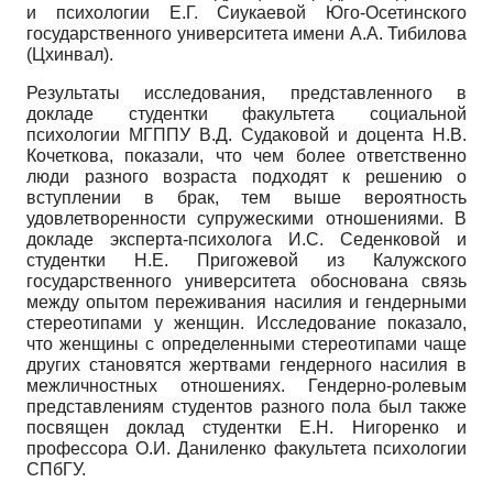
и психологии Е.Г. Сиукаевой Юго-Осетинского
государственного университета имени А.А. Тибилова
(Цхинвал).
Результаты исследования, представленного в
докладе студентки факультета социальной
психологии МГППУ В.Д. Судаковой и доцента Н.В.
Кочеткова, показали, что чем более ответственно
люди разного возраста подходят к решению о
вступлении в брак, тем выше вероятность
удовлетворенности супружескими отношениями. В
докладе эксперта-психолога И.С. Седенковой и
студентки Н.Е. Пригожевой из Калужского
государственного университета обоснована связь
между опытом переживания насилия и гендерными
стереотипами у женщин. Исследование показало,
что женщины с определенными стереотипами чаще
других становятся жертвами гендерного насилия в
межличностных отношениях. Гендерно-ролевым
представлениям студентов разного пола был также
посвящен доклад студентки Е.Н. Нигоренко и
профессора О.И. Даниленко факультета психологии
СПбГУ.