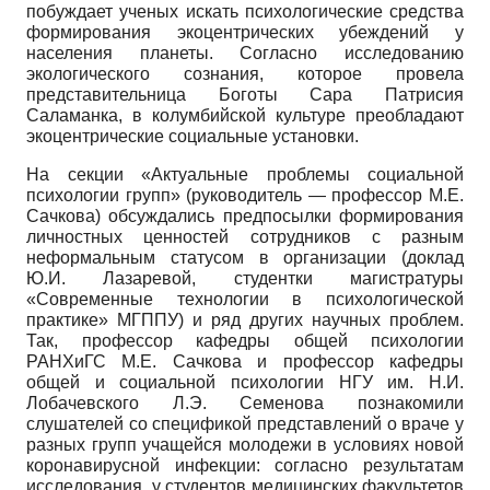
побуждает ученых искать психологические средства
формирования экоцентрических убеждений у
населения планеты. Согласно исследованию
экологического сознания, которое провела
представительница Боготы Сара Патрисия
Саламанка, в колумбийской культуре преобладают
экоцентрические социальные установки.
На секции «Актуальные проблемы социальной
психологии групп» (руководитель — профессор М.Е.
Сачкова) обсуждались предпосылки формирования
личностных ценностей сотрудников с разным
неформальным статусом в организации (доклад
Ю.И. Лазаревой, студентки магистратуры
«Современные технологии в психологической
практике» МГППУ) и ряд других научных проблем.
Так, профессор кафедры общей психологии
РАНХиГС М.Е. Сачкова и профессор кафедры
общей и социальной психологии НГУ им. Н.И.
Лобачевского Л.Э. Семенова познакомили
слушателей со спецификой представлений о враче у
разных групп учащейся молодежи в условиях новой
коронавирусной инфекции: согласно результатам
исследования, у студентов медицинских факультетов