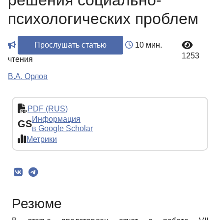
решения социально-
психологических проблем
Прослушать статью
10 мин.
1253
чтения
В.А. Орлов
PDF (RUS)
Информация
GS
в Google Scholar
Метрики
Резюме