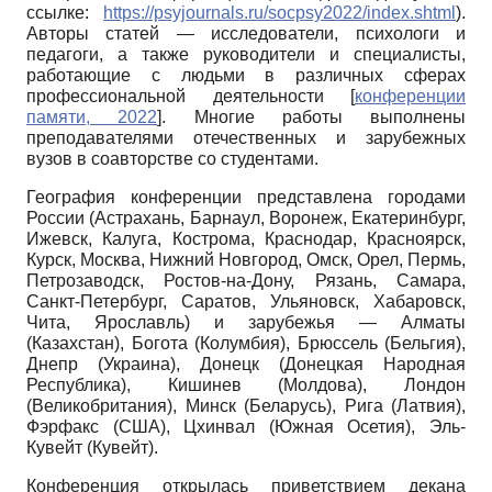
ссылке:
https://psyjournals.ru/socpsy2022/index.shtml
).
Авторы статей — исследователи, психологи и
педагоги, а также руководители и специалисты,
работающие с людьми в различных сферах
профессиональной деятельности
[
конференции
памяти, 2022
]
. Многие работы выполнены
преподавателями отечественных и зарубежных
вузов в соавторстве со студентам
и.
География конференции представлена городами
России (Астрахань, Барнаул, Воронеж, Екатеринбург,
Ижевск, Калуга, Кострома, Краснодар, Красноярск,
Курск, Москва, Нижний Новгород, Омск, Орел, Пермь,
Петрозаводск, Ростов-на-Дону, Рязань, Самара,
Санкт-Петербург, Саратов, Ульяновск, Хабаровск,
Чита, Ярославль) и зарубежья — Алматы
(Казахстан), Богота (Колумбия), Брюссель (Бельгия),
Днепр (Украина), Донецк (Донецкая Народная
Республика), Кишинев (Молдова), Лондон
(Великобритания), Минск (Беларусь), Рига (Латвия),
Фэрфакс (США), Цхинвал (Южная Осетия), Эль-
Кувейт (Кувейт).
Конференция открылась приветствием декана