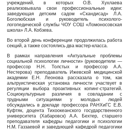
учреждений, в которых О.В. Хухлаева
реализовывала свои профессиональные идеи:
заведующая детским садом «Скандисад» Л.А.
Боголюбская и руководитель психолого-
логопедической службы ЧОУ СОШ «Ломоносовская
школа» Л.А. Кобзева.
Во второй день конференции продолжилась работа
секций, а также состоялись два мастер-класса.
В рамках направления «Актуальные проблемы
социальной психологии личности» (руководители —
профессор Н.Н. Толстых и профессор А.А.
Нестерова) преподаватель Ижевской медицинской
академии Е.Н. Леонова рассказала о том, как
альтруистическая установка личности участвует в
регуляции выбора проактивных копинг-стратегий.
Социокультурные различия в совладании с
трудными ситуациями у молодых людей
обсуждались в докладе профессора РАНХиГС Е.В.
Куфтяк, доцента Тихоокеанского государственного
университета (Хабаровск) А.А. Бехтер, старшего
преподавателя кафедры педагогики и психологии
Н.М. Газзаевой и заведующей кафедрой педагогики