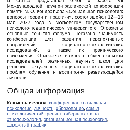
В статье представлен отчет о работе VII
Международной научно-практической конференции
памяти М.Ю. Кондратьева «Социальная психология:
вопросы теории и практики», состоявшейся 12—13
мая 2022 года в Московском государственном
психолого-педагогическом университете. Отражены
основные события форума. Показана значимость
конференции для развития перспективных
направлений социально-психологических
исследований, а также их практического
приложения. Отмечается важность обмена опытом
исследователей различных научных школ для
решения актуальных социально-психологических
проблем обучения и воспитания развивающейся
личности.
Общая информация
Ключевые слова:
конференция
,
социальная
психология
,
личность
,
образование
,
семья
,
психологический тренинг
,
киберпсихология
,
этнопсихология
,
организационная психология
,
дорожный трафик