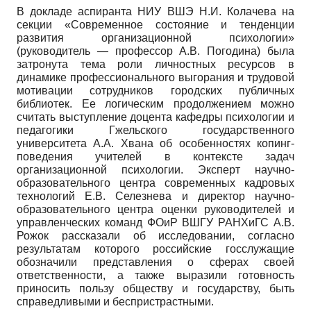
В докладе аспиранта НИУ ВШЭ Н.И. Колачева на
секции «Современное состояние и тенденции
развития организационной психологии»
(руководитель — профессор А.В. Погодина) была
затронута тема роли личностных ресурсов в
динамике профессионального выгорания и трудовой
мотивации сотрудников городских публичных
библиотек. Ее логическим продолжением можно
считать выступление доцента кафедры психологии и
педагогики Гжельского государственного
университета А.А. Хвана об особенностях копинг-
поведения учителей в контексте задач
организационной психологии. Эксперт научно-
образовательного центра современных кадровых
технологий Е.В. Селезнева и директор научно-
образовательного центра оценки руководителей и
управленческих команд ФОиР ВШГУ РАНХиГС А.В.
Рожок рассказали об исследовании, согласно
результатам которого российские госслужащие
обозначили представления о сферах своей
ответственности, а также выразили готовность
приносить пользу обществу и государству, быть
справедливыми и беспристрастными.