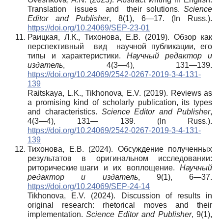
Translation issues and their solutions.
Science
Editor and Publisher
, 8(1), 6—17. (In Russ.).
https://doi.org/10.24069/SEP-23-01
Раицкая, Л.К., Тихонова, Е.В. (2019). Обзор как
перспективный вид научной публикации, его
типы и характеристики.
Научный редактор и
издатель
, 4(3—4), 131—139.
https://doi.org/10.24069/2542-0267-2019-3-4-131-
139
Raitskaya, L.K., Tikhonova, E.V. (2019). Reviews as
a promising kind of scholarly publication, its types
and characteristics.
Science Editor and Publisher
,
4(3—4), 131— 139. (In Russ.).
https://doi.org/10.24069/2542-0267-2019-3-4-131-
139
Тихонова, Е.В. (2024). Обсуждение полученных
результатов в оригинальном исследовании:
риторические шаги и их воплощение.
Научный
редактор и издатель
, 9(1), 6—37.
https://doi.org/10.24069/SEP-24-14
Tikhonova, E.V. (2024). Discussion of results in
original research: rhetorical moves and their
implementation.
Science Editor and Publisher
, 9(1),