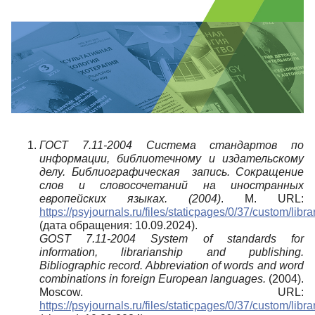
ГОСТ 7.11-2004 Система стандартов по
информации, библиотечному и издательскому
делу. Библиографическая запись. Сокращение
слов и словосочетаний на иностранных
европейских языках. (2004)
. М. URL:
https://psyjournals.ru/files/staticpages/0/37/custom/li
(дата обращения: 10.09.2024).
GOST 7.11-2004 System of standards for
information, librarianship and publishing.
Bibliographic record. Abbreviation of words and word
combinations in foreign European languages.
(2004).
Moscow. URL:
https://psyjournals.ru/files/staticpages/0/37/custom/li