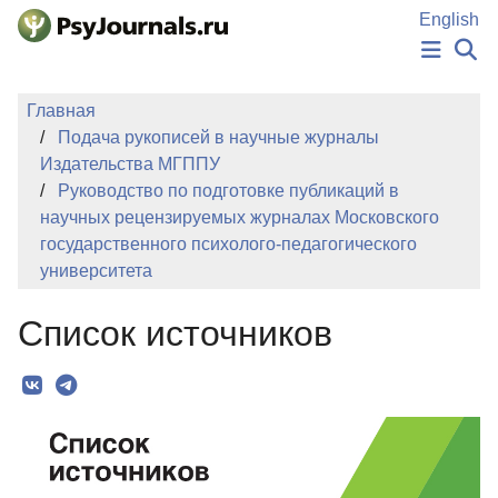
Перейти к основному содержанию
English
НОВОСТИ
Главная
ИЗДАНИЯ
Подача рукописей в научные журналы
АВТОРЫ
Издательства МГППУ
ПОДАТЬ РУКОПИСЬ
Руководство по подготовке публикаций в
БАЗА ЗНАНИЙ
научных рецензируемых журналах Московского
КЛЮЧЕВЫЕ СЛОВА
государственного психолого-педагогического
Регистрация
Вход
университета
Список источников