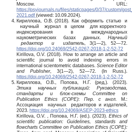
Moscow. URL:
https://psyjournals.ru/files/staticpages/0/37/custom/gost
2021.pdf
(viewed: 10.09.2024).
Кириллова, О.В. (2018). Как оформить статью и
научный журнал в целом для корректного
индексирования в международных
наукометрических базах данных.
Научный
редактор и издатель
, 3(1—2), 52—72.
https://doi.org/10.24069/2542-0267-2018-1-2-52-72
Kirillova, O.V. (2018). How to arrange an article and
scientific journal to avoid indexing errors in
international scientometric databases.
Science Editor
and Publisher
, 3(1—2), 52—72. (In Russ.).
https://doi.org/10.24069/2542-0267-2018-1-2-52-72
Кириллова, О.В., Попова, Н.Г. (ред.). (2023).
Этика научных публикаций: Руководства,
стандарты и блок-схемы Committee on
Publication Ethics (COPE)
:
Пер. с англ.
М.:
Ассоциация научных редакторов и издателей,
2023.
https://doi.org/10.24069/ASEP-2023-ethics
Kirillova, O.V. , Попова, Н.Г. (ed.). (2023).
Ethics of
scientific publication: Guidelines, standards and
flowcharts Committee on Publication Ethics (COPE):