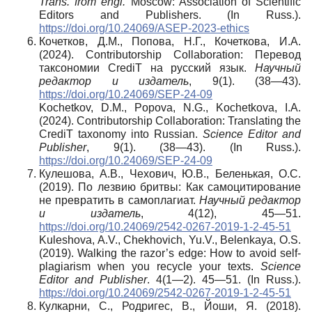
Trans. from engl.
Moscow: Association of Scientific
Editors and Publishers. (In Russ.).
https://doi.org/10.24069/ASEP-2023-ethics
Кочетков, Д.М., Попова, Н.Г., Кочеткова, И.А.
(2024). Contributorship Collaboration: Перевод
таксономии CrediT на русский язык.
Научный
редактор и издатель
, 9(1). (38—43).
https://doi.org/10.24069/SEP-24-09
Kochetkov, D.M., Popova, N.G., Kochetkova, I.A.
(2024). Contributorship Collaboration: Translating the
CrediT taxonomy into Russian.
Science Editor and
Publisher
, 9(1). (38—43). (In Russ.).
https://doi.org/10.24069/SEP-24-09
Кулешова, А.В., Чехович, Ю.В., Беленькая, О.С.
(2019). По лезвию бритвы: Как самоцитирование
не превратить в самоплагиат.
Научный редактор
и издатель
, 4(12), 45—51.
https://doi.org/10.24069/2542-0267-2019-1-2-45-51
Kuleshova, A.V., Chekhovich, Yu.V., Belenkaya, O.S.
(2019). Walking the razor’s edge: How to avoid self-
plagiarism when you recycle your texts.
Science
Editor and Publisher
. 4(1—2). 45—51. (In Russ.).
https://doi.org/10.24069/2542-0267-2019-1-2-45-51
Кулкарни, С., Родригес, В., Йоши, Я. (2018).