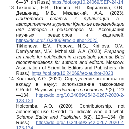
6—37. (In Russ.)
https://doi.org/10.24069/SEP-24-14
Тихонова, Е.В., Попова, Н.Г., Кириллова, О.В.,
Демьянец, М.В., Мжельский, А.А. (2023).
Подготовка статьи к публикации в
авторитетном журнале: Краткие рекомендации
для авторов и редакторов
. М.: Ассоциация
научных редакторов и издателей.
https://doi.org/10.24069/rec-author-2023
Tikhonova, E.V., Popova, N.G., Kirillova, O.V.,
Dem’yanets, M.V., Mzhel’skii, A.A. (2023).
Preparing
an article for publication in a reputable journal: Brief
recommendations for authors and editors
. Moscow:
Association of Scientific Editors and Publishers. (In
Russ.).
https://doi.org/10.24069/rec-author-2023
Холкомб, А.О. (2020). Определение авторства по
вкладу в науку: использование таксономии
CRediT.
Научный редактор и издатель
, 5(2), 123
—134.
https://doi.org/10.24069/2542-0267-2020-2-
123-134
Holcombe, A.O. (2020). Contributorship, not
authorship: use CRediT to indicate who did what.
Science Editor and Publisher
, 5(2), 123—134. (In
Russ.).
https://doi.org/10.24069/2542-0267-2020-2-
123-134