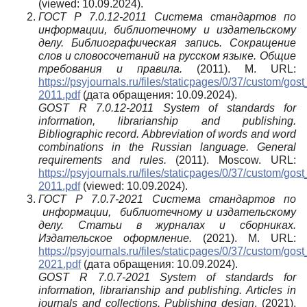
(viewed: 10.09.2024).
ГОСТ Р 7.0.12-2011 Система стандартов по
информации, библиотечному и издательскому
делу. Библиографическая запись. Сокращение
слов и словосочетаний на русском языке. Общие
требования и правила.
(2011). М. URL:
https://psyjournals.ru/files/staticpages/0/37/custom/gost
2011.pdf
(дата обращения: 10.09.2024).
GOST R 7.0.12-2011
System of standards for
information, librarianship and publishing.
Bibliographic record. Abbreviation of words and word
combinations in the Russian language. General
requirements and rules.
(2011). Moscow. URL:
https://psyjournals.ru/files/staticpages/0/37/custom/gost
2011.pdf
(viewed: 10.09.2024).
ГОСТ Р 7.0.7-2021 Система стандартов по
информации, библиотечному и издательскому
делу. Статьи в журналах и сборниках.
Издательское оформление.
(2021). М. URL:
https://psyjournals.ru/files/staticpages/0/37/custom/gost
2021.pdf
(дата обращения: 10.09.2024).
GOST R 7.0.7-2021 System of standards for
information, librarianship and publishing. Articles in
journals and collections. Publishing design
. (2021).