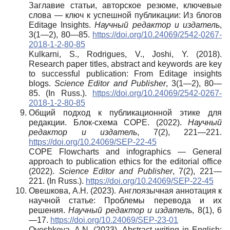
Заглавие статьи, авторское резюме, ключевые
слова — ключ к успешной публикации: Из блогов
Editage Insights.
Научный редактор и издатель
,
3(1—2), 80—85.
https://doi.org/10.24069/2542-0267-
2018-1-2-80-85
Kulkarni, S., Rodrigues, V., Joshi, Y. (2018).
Research paper titles, abstract and keywords are key
to successful publication: From Editage insights
blogs.
Science Editor and Publisher
, 3(1—2), 80—
85. (In Russ.).
https://doi.org/10.24069/2542-0267-
2018-1-2-80-85
Общий подход к публикационной этике для
редакции. Блок-схема COPE. (2022).
Научный
редактор и издатель
, 7(2), 221—221.
https://doi.org/10.24069/SEP-22-45
COPE Flowcharts and infographics — General
approach to publication ethics for the editorial office
(2022).
Science Editor and Publisher
, 7(2), 221—
221. (In Russ.).
https://doi.org/10.24069/SEP-22-45
Овешкова, А.Н. (2023). Англоязычная аннотация к
научной статье: Проблемы перевода и их
решения.
Научный редактор и издатель
, 8(1), 6
—17.
https://doi.org/10.24069/SEP-23-01
Oveshkova, A.N. (2023). Abstract writing in English: