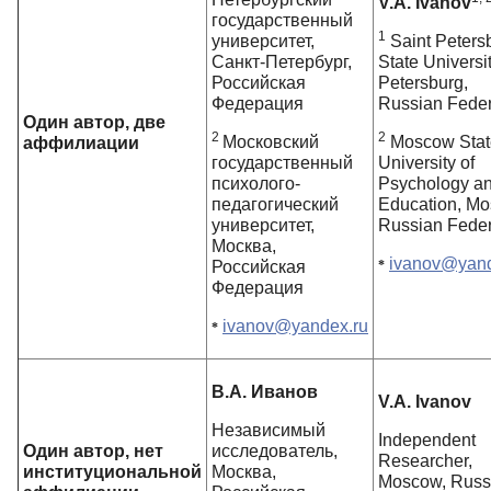
V.A. Ivanov
государственный
1
университет,
Saint Peters
Санкт-Петербург,
State Universit
Российская
Petersburg,
Федерация
Russian Feder
Один автор, две
2
2
Московский
Moscow Stat
аффилиации
государственный
University of
психолого-
Psychology a
педагогический
Education, Mo
университет,
Russian Feder
Москва,
ivanov@yand
Российская
*
Федерация
ivanov@yandex.ru
*
В.А. Иванов
V.A. Ivanov
Независимый
Independent
Один автор, нет
исследователь,
Researcher,
институциональной
Москва,
Moscow, Russ