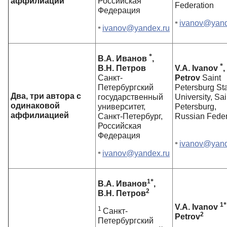
аффилиации
Российская
Federation
Федерация
ivanov@yand
*
ivanov@yandex.ru
*
*
В.А. Иванов
,
*
В.Н. Петров
V.A. Ivanov
,
Санкт-
Petrov
Saint
Петербургский
Petersburg St
Два, три автора с
государственный
University, S
одинаковой
университет,
Petersburg,
аффилиацией
Санкт-Петербург,
Russian Feder
Российская
Федерация
ivanov@yand
*
ivanov@yandex.ru
*
1
*
В.А. Иванов
,
2
В.Н. Петров
1
*
V.A. Ivanov
1
Санкт-
2
Petrov
Петербургский