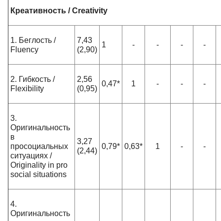
Креативность / Creativity
1. Беглость /
7,43
1
-
-
-
-
Fluency
(2,90)
2. Гибкость /
2,56
0,47*
1
-
-
-
Flexibility
(0,95)
3.
Оригинальность
в
3,27
просоциальных
0,79*
0,63*
1
-
-
(2,44)
ситуациях /
Originality in pro
social situations
4.
Оригинальность