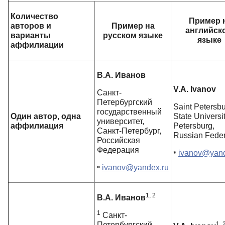
Количество
Пример 
авторов и
Пример на
английск
варианты
русском языке
языке
аффилиации
В.А. Иванов
V.A. Ivanov
Санкт-
Петербургский
Saint Petersb
государственный
Один автор, одна
State Universit
университет,
аффилиация
Petersburg,
Санкт-Петербург,
Russian Feder
Российская
Федерация
ivanov@yand
*
ivanov@yandex.ru
*
1, 2
В.А. Иванов
1
Санкт-
Петербургский
1, 