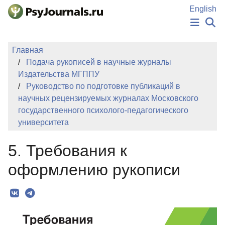
Перейти к основному содержанию
English
НОВОСТИ
Главная
ИЗДАНИЯ
Подача рукописей в научные журналы
АВТОРЫ
Издательства МГППУ
ПОДАТЬ РУКОПИСЬ
Руководство по подготовке публикаций в
БАЗА ЗНАНИЙ
научных рецензируемых журналах Московского
КЛЮЧЕВЫЕ СЛОВА
государственного психолого-педагогического
Регистрация
Вход
университета
5. Требования к
оформлению рукописи