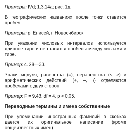
Примеры:
IVd; 1.3.14а; рис. 1д.
В географических названиях после точки ставится
пробел.
Примеры:
р. Енисей, г. Новосибирск.
При указании числовых интервалов используется
длинное тире и не ставятся пробелы между числами и
тире.
Пример:
с. 28—33.
Знаки модуля, равенства (=), неравенства (<, >) и
арифметических действий (+, –, /) отделяются
пробелами с двух сторон.
Пример:
F = 9,43, df = 4, p < 0,05.
Переводные термины и имена собственные
При упоминании иностранных фамилий в скобках
дается их оригинальное написание (кроме
общеизвестных имен).