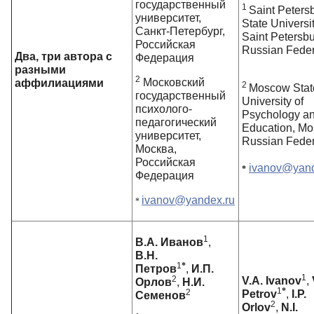
государственный
1
Saint Peters
университет,
State Universit
Санкт-Петербург,
Saint Petersbu
Российская
Russian Feder
Два, три автора с
Федерация
разными
2
Московский
аффилиациями
2
Moscow Stat
государственный
University of
психолого-
Psychology a
педагогический
Education, Mo
университет,
Russian Feder
Москва,
Российская
ivanov@yand
*
Федерация
ivanov@yandex.ru
*
1
В.А. Иванов
,
В.Н.
1
*
Петров
,
И.П.
1
2
V.A. Ivanov
,
Орлов
,
Н.И.
1
*
2
Petrov
,
I.P.
Семенов
2
Orlov
,
N.I.