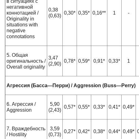
в ситуациях с
негативной
0,38
коннотацией /
0,30*
0,35*
0,16**
1
-
(0,63)
Originality in
situations with
negative
connotations
5. Общая
3,47
оригинальность /
0,78*
0,59*
0,91*
0,33*
1
(2,90)
Overall originality
Агрессия (Басса—Перри) / Aggression (Buss—Perry)
6. Агрессия /
5,90
0,57*
0,55*
0,33*
0,41*
0,49*
Aggression
(2,43)
7. Враждебность
3,59
0,27*
0,42*
0,38*
0,44*
0,49*
/ Hostility
(0,73)