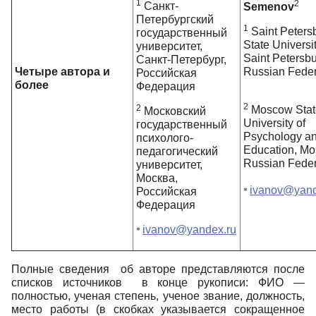
1
2
Санкт-
Semenov
Петербургский
1
Saint Peters
государственный
State Universit
университет,
Saint Petersbu
Санкт-Петербург,
Четыре автора и
Russian Feder
Российская
более
Федерация
2
2
Moscow Stat
Московский
University of
государственный
Psychology a
психолого-
Education, Mo
педагогический
Russian Feder
университет,
Москва,
ivanov@yand
Российская
*
Федерация
ivanov@yandex.ru
*
Полные сведения об авторе представляются после
списков источников в конце рукописи: ФИО —
полностью, ученая степень, ученое звание, должность,
место работы (в скобках указывается сокращенное