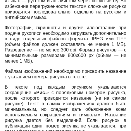
языках — русском и английском через косую черту. Во
избежание перегруженности текстом сложные рисунки
приводятся последовательно, отдельно на русском и
английском языках.
Фотографии, скриншоты и другие иллюстрации при
подаче рукописи необходимо загружать дополнительно
в виде отдельных файлов формата JPEG или TIFF
(объем файлов должен составлять не менее 1 МБ).
Разрешение — не менее 300 dpi. Формат рисунков — с
минимальными размерами 800x600 px (объем — не
менее 1 МБ).
Файлам изображений необходимо присвоить название
с указанием номера рисунка в тексте.
В тексте под каждым рисунком указываются
сокращение «
Рис
.» с порядковым номером рисунка,
после которого приводится название (не на самом
рисунке). Текст в самих изображениях должен быть
минимальным, но следует дать объяснения всем
используемым сокращениям и символам. Название
рисунка дается без выделений. Если рисунок в
публикации один, номер рисунка не указывается, при