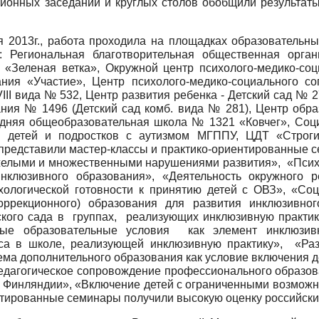
ционных заседаний и круглых столов обобщили результат
 2013г., работа проходила на площадках образовательн
: Региональная благотворительная общественная орган
 «Зеленая ветка», Окружной центр психолого-медико-со
вания «Участие», Центр психолого-медико-социального с
II вида № 532, Центр развития ребенка - Детский сад № 
ния № 1496 (Детский сад комб. вида № 281), Центр обра
дняя общеобразовательная школа № 1321 «Ковчег», Соц
ия детей и подростков с аутизмом МГППУ, ЦДТ «Строги
 представили мастер-классы и практико-ориентированные
яжелыми и множественными нарушениями развития», «Псих
люзивного образования», «Деятельность окружного ре
хологической готовности к принятию детей с ОВЗ», «Со
коррекционного) образования для развития инклюзивно
ского сада в группах, реализующих инклюзивную практик
ые образовательные условия как элемент инклюзивн
са в школе, реализующей инклюзивную практику», «Ра
ема дополнительного образования как условие включения 
едагогическое сопровождение профессионального образов
 и Финляндии», «Включение детей с ограниченными возмож
нтированные семинары получили высокую оценку российски