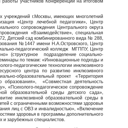
ы работы участников Конференции на итоговом
ых учреждений г.Москвы, имеющих многолетний
изация «Центр лечебной педагогики», Центр
циального сопровождения Центрального округа
опровождения «Взаимодействие», специальная
272, Детский сад комбинированного вида № 288,
зования №1447 имени Н.А.Островского, Центр
иально-педагогический колледж МГППУ, Центр
но» (структурное подразделение социально-
 семинары по темам: «Инновационные подходы и
олого-педагогические технологии инклюзивного
сурсного центра по развитию инклюзивного
циально-образовательный проект «Территория
го образования», «Совместная деятельность
у», «Психолого-педагогическое сопровождение
ой образовательной среды детского сада»,
звитие инклюзивной образовательной среды в
детей с ограниченными возможностями здоровья
ания лиц с ОВЗ и инвалидностью», «Включение
ностями здоровья в программы дополнительного
х и зарубежных специалистов.