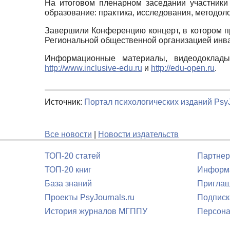
На итоговом пленарном заседании участник
образование: практика, исследования, методоло
Завершили Конференцию концерт, в котором п
Региональной общественной организацией инв
Информационные материалы, видеодоклады
http://www.inclusive-edu.ru
и
http://edu-open.ru
.
Источник:
Портал психологических изданий PsyJ
Все новости
|
Новости издательств
ТОП-20 статей
Партнер
ТОП-20 книг
Информа
База знаний
Приглаш
Проекты PsyJournals.ru
Подписк
История журналов МГППУ
Персона