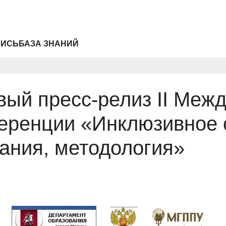
ПИСЬ
БАЗА ЗНАНИЙ
вый пресс-релиз II Меж
еренции «Инклюзивное 
вания, методология»