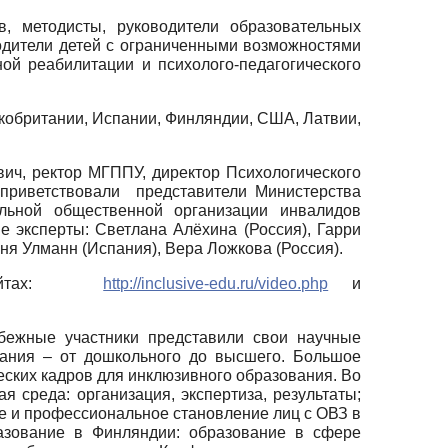
, методисты, руководители образовательных
одители детей с ограниченными возможностями
ой реабилитации и психолого-педагогического
икобритании, Испании, Финляндии, США, Латвии,
ич, ректор МГППУ, директор Психологического
 приветствовали представители Министерства
льной общественной организации инвалидов
 эксперты: Светлана Алёхина (Россия), Гарри
ня Улманн (Испания), Вера Ложкова (Россия).
ух сайтах:
http://inclusive-edu.ru/video.php
и
убежные участники представили свои научные
вания – от дошкольного до высшего. Большое
ских кадров для инклюзивного образования. Во
 среда: организация, экспертиза, результаты;
е и профессиональное становление лиц с ОВЗ в
азование в Финляндии: образование в сфере