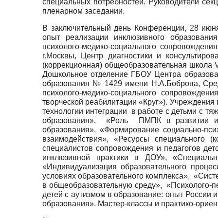
специальных потребностей. Руководители сек
пленарном заседании.
В заключительный день Конференции, 28 июня
опыт реализации инклюзивного образования
психолого-медико-социального сопровождения
г.Москвы, Центр диагностики и консультиро
(коррекционная) общеобразовательная школа VI
Дошкольное отделение ГБОУ Центра образова
образования № 1429 имени Н.А.Боброва, Сре
психолого-медико-социального сопровожден
творческой реабилитации «Круг»). Учреждения
технологии интеграции в работе с детьми с т
образования», «Роль ПМПК в развитии инк
образования», «Формирование социально-пси
взаимодействия», «Ресурсы специального (
специалистов сопровождения и педагогов дет
инклюзивной практики в ДОУ», «Специальн
«Индивидуализация образовательного процес
условиях образовательного комплекса», «Сист
в общеобразовательную среду», «Психолого-п
детей с аутизмом в образование: опыт России
образования». Мастер-классы и практико-орие