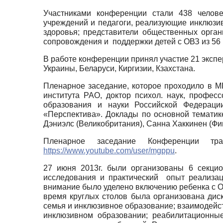
Участниками конференции стали 438 челове
учреждений и педагоги, реализующие инклюзи
здоровья; представители общественных орган
сопровождения и поддержки детей с ОВЗ из 56
В работе конференции принял участие 21 экспе
Украины, Беларуси, Киргизии, Кзахстана.
Пленарное заседание, которое проходило в М
института РАО, доктор психол. наук, профе
образования и науки Российской Федераци
«Перспектива». Доклады по основной тематик
Дэниэлс (Великобритания), Санна Хаккинен (Фи
Пленарное заседание Конференции
https://www.youtube.com/user/mgppu
.
27 июня 2013г. были организованы 6 секцио
исследования и практический опыт реализац
внимание было уделено включению ребенка с О
время круглых столов была организована диск
семья и инклюзивное образование; взаимодейс
инклюзивном образовании; реабилитационны