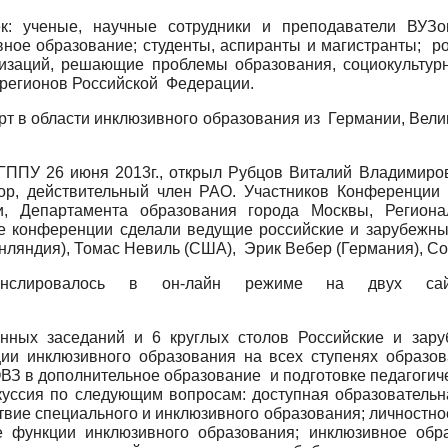
к: ученые, научные сотрудники и преподаватели ВУЗов
вное образование; студенты, аспиранты и магистранты; р
изаций, решающие проблемы образования, социокультурн
 регионов Российской Федерации.
рт в области инклюзивного образования из Германии, Вел
ГППУ 26 июня 2013г., открыл Рубцов Виталий Владимиров
ссор, действительный член РАО. Участников Конференции
и, Департамента образования города Москвы, Региона
е конференции сделали ведущие российские и зарубежные
нляндия), Томас Невиль (США), Эрик Вебер (Германия), Со
 транслировалось в он-лайн режиме на дв
нных заседаний и 6 круглых столов Российские и зар
ии инклюзивного образования на всех ступенях образо
ВЗ в дополнительное образование и подготовке педагогиче
уссия по следующим вопросам: доступная образовательная
твие специального и инклюзивного образования; личностно
е функции инклюзивного образования; инклюзивное обр