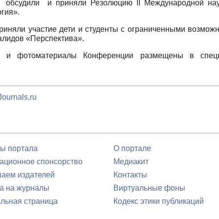
и обсудили и приняли Резолюцию II Международной нау
гия».
риняли участие дети и студенты с ограниченными возможн
алидов «Перспектива».
 и фотоматериалы Конференции размещены в специа
ournals.ru
ы портала
О портале
ционное спонсорство
Медиакит
аем издателей
Контакты
а на журналы
Виртуальные фоны
льная страница
Кодекс этики публикаций