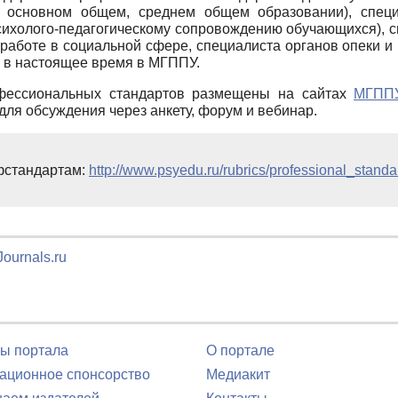
 основном общем, среднем общем образовании), специа
психолого-педагогическому сопровождению обучающихся), с
работе в социальной сфере, специалиста органов опеки и 
 в настоящее время в МГППУ.
фессиональных стандартов размещены на сайтах
МГПП
для обсуждения через анкету, форум и вебинар.
фстандартам:
http://www.psyedu.ru/rubrics/professional_standa
ournals.ru
ы портала
О портале
ционное спонсорство
Медиакит