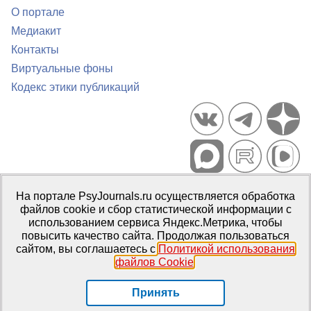
О портале
Медиакит
Контакты
Виртуальные фоны
Кодекс этики публикаций
Портал психологических изданий PsyJournals.ru, 2007–2026
На портале PsyJournals.ru осуществляется обработка
Правила использования материалов
файлов cookie и сбор статистической информации с
Свидетельство регистрации СМИ
Эл № ФС77-66447 от 14 июля
использованием сервиса Яндекс.Метрика, чтобы
2016 г.
повысить качество сайта. Продолжая пользоваться
сайтом, вы соглашаетесь с
Политикой использования
Издатель:
ФГБОУ ВО МГППУ
файлов Cookie
.
Репозиторий открытого доступа
Принять