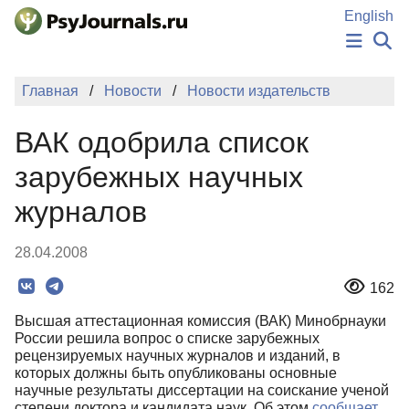
Перейти к основному содержанию
English
НОВОСТИ
Главная
Новости
Новости издательств
ИЗДАНИЯ
АВТОРЫ
ВАК одобрила список
ПОДАТЬ РУКОПИСЬ
БАЗА ЗНАНИЙ
зарубежных научных
КЛЮЧЕВЫЕ СЛОВА
журналов
Регистрация
Вход
28.04.2008
162
Высшая аттестационная комиссия (ВАК) Минобрнауки
России решила вопрос о списке зарубежных
рецензируемых научных журналов и изданий, в
которых должны быть опубликованы основные
научные результаты диссертации на соискание ученой
степени доктора и кандидата наук. Об этом
сообщает