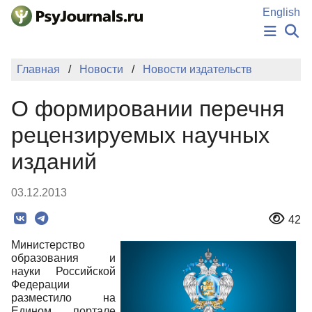
Перейти к основному содержанию
English
НОВОСТИ
Главная
Новости
Новости издательств
ИЗДАНИЯ
АВТОРЫ
О формировании перечня
ПОДАТЬ РУКОПИСЬ
БАЗА ЗНАНИЙ
рецензируемых научных
КЛЮЧЕВЫЕ СЛОВА
изданий
Регистрация
Вход
03.12.2013
42
Министерство
образования и
науки Российской
Федерации
разместило на
Едином портале