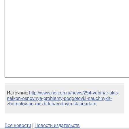
Источник:
http://www.neicon.ru/news/254-vebinar-ukts-
neikon-osnovnye-problemy-podgotovki-nauchnykh-
zhurnalov-po-mezhdunarodnym-standartam
Все новости
|
Новости издательств