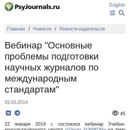
Перейти к основному содержанию
English
НОВОСТИ
Главная
Новости
Новости издательств
ИЗДАНИЯ
АВТОРЫ
Вебинар "Основные
ПОДАТЬ РУКОПИСЬ
БАЗА ЗНАНИЙ
проблемы подготовки
КЛЮЧЕВЫЕ СЛОВА
научных журналов по
Регистрация
Вход
международным
стандартам"
02.03.2014
45
22 января 2014 г. состоялся вебинар Учебно-
консультационного центра
«Школа НЭИКОН»
на тему