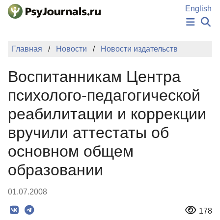
Перейти к основному содержанию
English
НОВОСТИ
Главная
Новости
Новости издательств
ИЗДАНИЯ
АВТОРЫ
Воспитанникам Центра
ПОДАТЬ РУКОПИСЬ
БАЗА ЗНАНИЙ
психолого-педагогической
КЛЮЧЕВЫЕ СЛОВА
реабилитации и коррекции
Регистрация
Вход
вручили аттестаты об
основном общем
образовании
01.07.2008
178