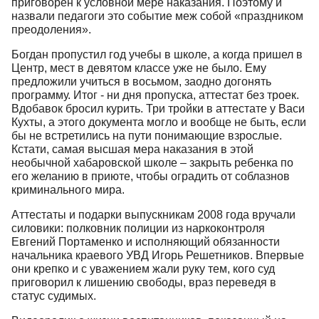
приговорен к условной мере наказания. Поэтому и
назвали педагоги это событие меж собой «праздником
преодоления».
Богдан пропустил год учебы в школе, а когда пришел в
Центр, мест в девятом классе уже не было. Ему
предложили учиться в восьмом, заодно догонять
программу. Итог - ни дня пропуска, аттестат без троек.
Вдобавок бросил курить. Три тройки в аттестате у Васи
Кухты, а этого документа могло и вообще не быть, если
бы не встретились на пути понимающие взрослые.
Кстати, самая высшая мера наказания в этой
необычной хабаровской школе – закрыть ребенка по
его желанию в приюте, чтобы оградить от соблазнов
криминального мира.
Аттестаты и подарки выпускникам 2008 года вручали
силовики: полковник полиции из наркоконтроля
Евгений Портаменко и исполняющий обязанности
начальника краевого УВД Игорь Решетников. Впервые
они крепко и с уважением жали руку тем, кого суд
приговорил к лишению свободы, враз переведя в
статус судимых.