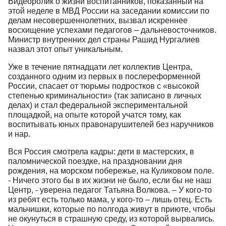
Видеоролик о жизни воспитанников, показанный на
этой неделе в МВД России на заседании комиссии по
делам несовершеннолетних, вызвал искреннее
восхищение успехами педагогов – дальневосточников.
Министр внутренних дел страны Рашид Нургалиев
назвал этот опыт уникальным.
Уже в течение пятнадцати лет коллектив Центра,
созданного одним из первых в послереформенной
России, спасает от тюрьмы подростков с «высокой
степенью криминальности» (так записано в личных
делах) и стал федеральной экспериментальной
площадкой, на опыте которой учатся тому, как
воспитывать юных правонарушителей без наручников
и нар.
Вся Россия смотрела кадры: дети в мастерских, в
паломнической поездке, на праздновании дня
рождения, на морском побережье, на Куликовом поле.
- Ничего этого бы в их жизни не было, если бы не наш
Центр, - уверена педагог Татьяна Волкова. – У кого-то
из ребят есть только мама, у кого-то – лишь отец. Есть
мальчишки, которые по полгода живут в приюте, чтобы
не окунуться в страшную среду, из которой вырвались.