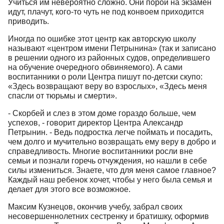
Учиться им невероятно сложно. Они порой на экзамен
идут, плачут, кого-то чуть не под конвоем приходится
приводить.
Иногда по ошибке этот центр как авторскую школу
называют «центром имени Петрынина» (так и записано
в решении одного из районных судов, определившего
на обучение очередного обвиняемого). А сами
воспитанники о роли Центра пишут по-детски скупо:
«Здесь возвращают веру во взрослых», «Здесь меня
спасли от тюрьмы и смерти».
- Скорбей и слез в этом доме гораздо больше, чем
успехов, - говорит директор Центра Александр
Петрынин. - Ведь подростка легче поймать и посадить,
чем долго и мучительно возвращать ему веру в добро и
справедливость. Многие воспитанники росли вне
семьи и познали горечь отчуждения, но нашли в себе
силы измениться. Знаете, что для меня самое главное?
Каждый наш ребенок хочет, чтобы у него была семья и
делает для этого все возможное.
Максим Кузнецов, окончив учебу, забрал своих
несовершеннолетних сестренку и братишку, оформив