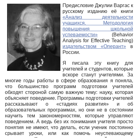
Предисловие Джулии Варгас к
русскому изданию её книги
«Анализ деятельности
учащихся. Методология
повышения школьной
успеваемости»
(Behavior
Analysis for Effective Teaching)
издательством «Оперант»
в
России.
Я писала эту книгу для
учителей и студентов, которые
вскоре станут учителями. За
многие годы работы в сфере образования я поняла,
что большинство программ подготовки учителей
обходят стороной самую важную тему: науку, которая
объясняет поведение. Программы подготовки учителей
рассказывают о «
стадиях развития» и об
образовательных программах, но они не в состоянии
научить тем закономерностям, которые управляют
поведением. А ведь без их понимания учителя просто
понятия не имеют, что делать, если ученик постоянно
срывает уроки, или как помочь неуспевающему