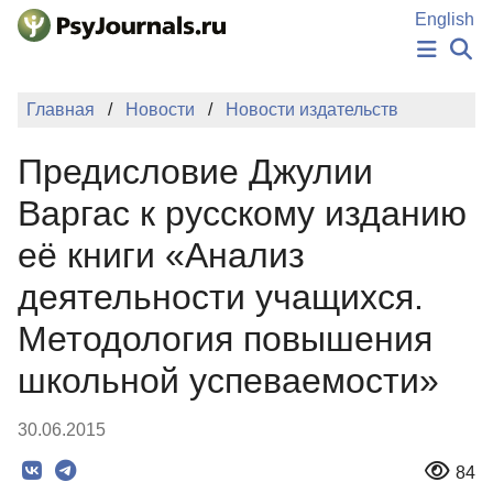
Перейти к основному содержанию
English
НОВОСТИ
Главная
Новости
Новости издательств
ИЗДАНИЯ
АВТОРЫ
Предисловие Джулии
ПОДАТЬ РУКОПИСЬ
БАЗА ЗНАНИЙ
Варгас к русскому изданию
КЛЮЧЕВЫЕ СЛОВА
её книги «Анализ
Регистрация
Вход
деятельности учащихся.
Методология повышения
школьной успеваемости»
30.06.2015
84