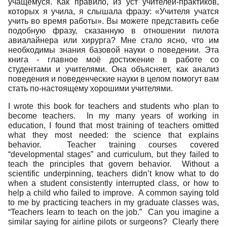
учащемуся. Как правило, из уст учителей-практиков,
которых я учила, я слышала фразу: «Учителя учатся
учить во время работы». Вы можете представить себе
подобную фразу, сказанную в отношении пилота
авиалайнера или хирурга? Мне стало ясно, что им
необходимы знания базовой науки о поведении. Эта
книга - главное моё достижение в работе со
студентами и учителями. Она объясняет, как анализ
поведения и поведенческие науки в целом помогут вам
стать по-настоящему хорошими учителями.
I wrote this book for teachers and students who plan to
become teachers. In my many years of working in
education, I found that most training of teachers omitted
what they most needed: the science that explains
behavior. Teacher training courses covered
“developmental stages” and curriculum, but they failed to
teach the principles that govern behavior. Without a
scientific underpinning, teachers didn’t know what to do
when a student consistently interrupted class, or how to
help a child who failed to improve. A common saying told
to me by practicing teachers in my graduate classes was,
“Teachers learn to teach on the job.” Can you imagine a
similar saying for airline pilots or surgeons? Clearly there