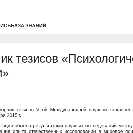
ПИСЬ
БАЗА ЗНАНИЙ
ик тезисов «Психологи
и»
борник тезисов VI-ой Международной научной конферен
ря 2015 г.
зация обмена результатами научных исследований между
рация опыта отечественных исследований в мировое пси