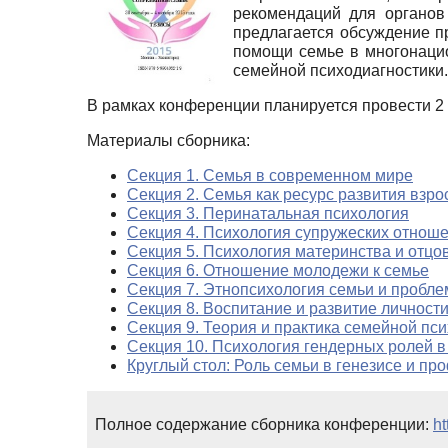
рекомендаций для органов
предлагается обсуждение п
помощи семье в многонацио
семейной психодиагностики.
В рамках конференции планируется провести 2 
Материалы сборника:
Секция 1. Семья в современном мире
Секция 2. Семья как ресурс развития взро
Секция 3. Перинатальная психология
Секция 4. Психология супружеских отнош
Секция 5. Психология материнства и отцо
Секция 6. Отношение молодежи к семье
Секция 7. Этнопсихология семьи и пробл
Секция 8. Воспитание и развитие личности
Секция 9. Теория и практика семейной пс
Секция 10. Психология гендерных ролей в
Круглый стол: Роль семьи в генезисе и пр
Полное содержание сборника конференции:
ht