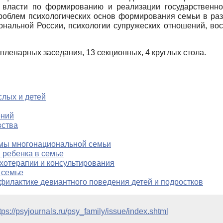
 власти по формированию и реализации государственно
роблем психологических основ формирования семьи в раз
нальной России, психологии супружеских отношений, вос
пленарных заседания, 13 секционных, 4 круглых стола.
слых и детей
ений
вства
емы многонациональной семьи
 ребенка в семье
ихотерапии и консультирования
 семье
офилактике девиантного поведения детей и подростков
tps://psyjournals.ru/psy_family/issue/index.shtml