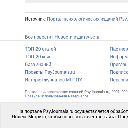
Источник:
Портал психологических изданий PsyJ
Все новости
|
Новости издательств
ТОП-20 статей
Партнер
ТОП-20 книг
Информа
База знаний
Приглаш
Проекты PsyJournals.ru
Подписк
История журналов МГППУ
Персона
Портал психологических изданий PsyJournals.ru, 2007–202
Правила использования материалов
Свидетельство регистрации СМИ
Эл № ФС77-66447 от 14 и
На портале PsyJournals.ru осуществляется обрабо
Издатель:
ФГБОУ ВО МГППУ
Яндекс.Метрика, чтобы повысить качество сайта. Про
Репозиторий открытого доступа