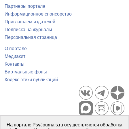
Партнеры портала
Информационное спонсорство
Приглашаем издателей
Подписка на журналы
Персональная страница
О портале
Медиакит
Контакты
Виртуальные фоны
Кодекс этики публикаций
Портал психологических изданий PsyJournals.ru, 2007–2026
На портале PsyJournals.ru осуществляется обработка
Правила использования материалов