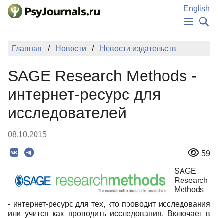
Перейти к основному содержанию
English
НОВОСТИ
Главная
Новости
Новости издательств
ИЗДАНИЯ
АВТОРЫ
SAGE Research Methods -
ПОДАТЬ РУКОПИСЬ
БАЗА ЗНАНИЙ
интернет-ресурс для
КЛЮЧЕВЫЕ СЛОВА
исследователей
Регистрация
Вход
08.10.2015
59
SAGE
Research
Methods
- интернет-ресурс для тех, кто проводит исследования
или учится как проводить исследования. Включает в