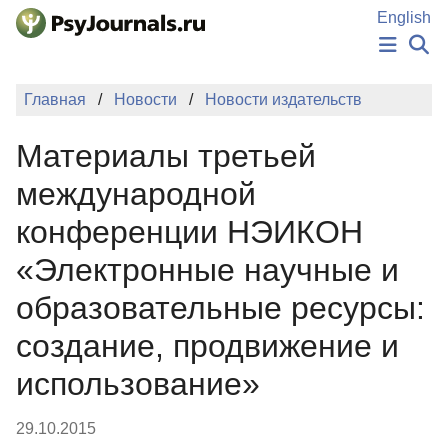
Перейти к основному содержанию
English
НОВОСТИ
Главная
Новости
Новости издательств
ИЗДАНИЯ
АВТОРЫ
Материалы третьей
ПОДАТЬ РУКОПИСЬ
БАЗА ЗНАНИЙ
международной
КЛЮЧЕВЫЕ СЛОВА
конференции НЭИКОН
Регистрация
Вход
«Электронные научные и
образовательные ресурсы:
создание, продвижение и
использование»
29.10.2015