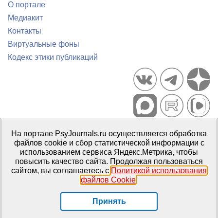
О портале
Медиакит
Контакты
Виртуальные фоны
Кодекс этики публикаций
Портал психологических изданий PsyJournals.ru, 2007–2026
На портале PsyJournals.ru осуществляется обработка
Правила использования материалов
файлов cookie и сбор статистической информации с
Свидетельство регистрации СМИ
Эл № ФС77-66447 от 14 июля
использованием сервиса Яндекс.Метрика, чтобы
2016 г.
повысить качество сайта. Продолжая пользоваться
сайтом, вы соглашаетесь с
Политикой использования
Издатель:
ФГБОУ ВО МГППУ
файлов Cookie
.
Репозиторий открытого доступа
Принять