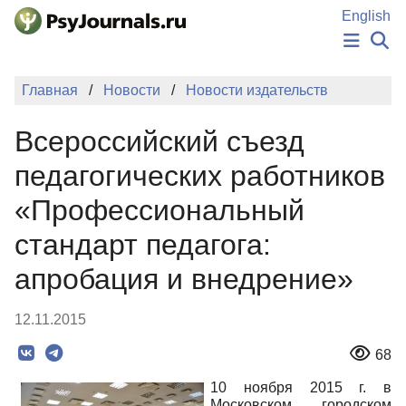
Перейти к основному содержанию
English
НОВОСТИ
Главная
Новости
Новости издательств
ИЗДАНИЯ
АВТОРЫ
Всероссийский съезд
ПОДАТЬ РУКОПИСЬ
БАЗА ЗНАНИЙ
педагогических работников
КЛЮЧЕВЫЕ СЛОВА
«Профессиональный
Регистрация
Вход
стандарт педагога:
апробация и внедрение»
12.11.2015
68
10 ноября 2015 г. в
Московском городском