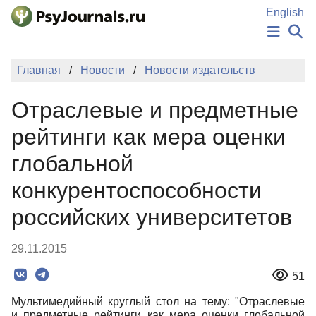
Перейти к основному содержанию
English
НОВОСТИ
Главная
Новости
Новости издательств
ИЗДАНИЯ
АВТОРЫ
Отраслевые и предметные
ПОДАТЬ РУКОПИСЬ
БАЗА ЗНАНИЙ
рейтинги как мера оценки
КЛЮЧЕВЫЕ СЛОВА
глобальной
Регистрация
Вход
конкурентоспособности
российских университетов
29.11.2015
51
Мультимедийный круглый стол на тему: "Отраслевые
и предметные рейтинги как мера оценки глобальной