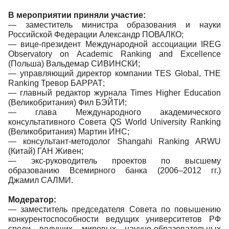
В мероприятии приняли участие:
— заместитель министра образования и науки
Российской Федерации Александр ПОВАЛКО;
— вице-президент Международной ассоциации IREG
Observatory on Academic Ranking and Excellence
(Польша) Вальдемар СИВИНСКИ;
— управляющий директор компании TES Global, THE
Ranking Тревор БАРРАТ;
— главный редактор журнала Times Higher Education
(Великобритания) Фил БЭЙТИ;
— глава Международного академического
консультативного Совета QS World University Ranking
(Великобритания) Мартин ИНС;
— консультант-методолог Shangahi Ranking ARWU
(Китай) ГАН Живен;
— экс-руководитель проектов по высшему
образованию Всемирного банка (2006–2012 гг.)
Джамил САЛМИ.
Модератор:
— заместитель председателя Совета по повышению
конкурентоспособности ведущих университетов РФ
среди ведущих мировых научно-образовательных