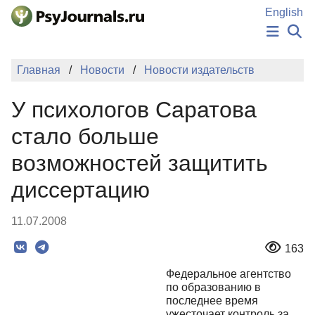
Перейти к основному содержанию
English
НОВОСТИ
Главная
Новости
Новости издательств
ИЗДАНИЯ
АВТОРЫ
У психологов Саратова
ПОДАТЬ РУКОПИСЬ
БАЗА ЗНАНИЙ
стало больше
КЛЮЧЕВЫЕ СЛОВА
возможностей защитить
Регистрация
Вход
диссертацию
11.07.2008
163
Федеральное агентство
по образованию в
последнее время
ужесточает контроль за