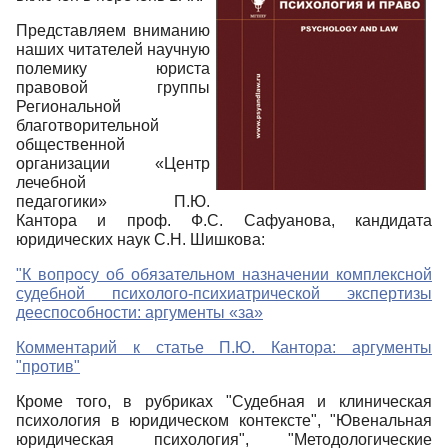
Представляем вниманию
наших читателей научную
полемику юриста
правовой группы
Региональной
благотворительной
общественной
организации «Центр
лечебной
педагогики» П.Ю.
Кантора и проф. Ф.С. Сафуанова, кандидата
юридических наук С.Н. Шишкова:
"К вопросу об обязательном назначении комплексной
судебной психолого-психиатрической экспертизы
дееспособности: аргументы «за»
Комментарий к статье П.Ю. Кантора: аргументы
"против"
Кроме того, в рубриках "Судебная и клиническая
психология в юридическом контексте", "Ювенальная
юридическая психология", "Методологические