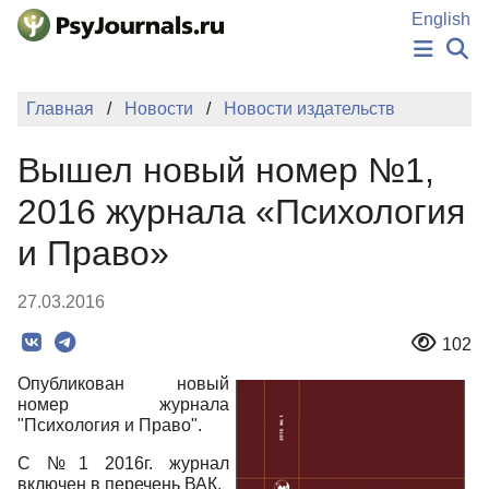
Перейти к основному содержанию
English
НОВОСТИ
Главная
Новости
Новости издательств
ИЗДАНИЯ
АВТОРЫ
Вышел новый номер №1,
ПОДАТЬ РУКОПИСЬ
БАЗА ЗНАНИЙ
2016 журнала «Психология
КЛЮЧЕВЫЕ СЛОВА
и Право»
Регистрация
Вход
27.03.2016
102
Опубликован новый
номер журнала
"Психология и Право".
С №1 2016г. журнал
включен в перечень ВАК.