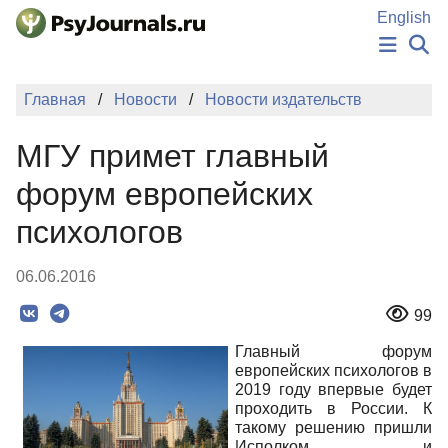
Перейти к основному содержанию
English
НОВОСТИ
Главная
Новости
Новости издательств
ИЗДАНИЯ
АВТОРЫ
МГУ примет главный
ПОДАТЬ РУКОПИСЬ
БАЗА ЗНАНИЙ
форум европейских
КЛЮЧЕВЫЕ СЛОВА
психологов
Регистрация
Вход
06.06.2016
99
Главный форум
европейских психологов в
2019 году впервые будет
проходить в России. К
такому решению пришли
Исполком и