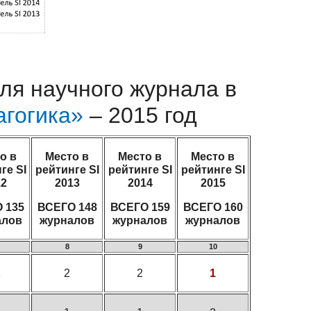
еля научного журнала в
агогика»
– 2015 год
о в
Место в
Место в
Место в
ге SI
рейтинге SI
рейтинге SI
рейтинге SI
12
2013
2014
2015
 135
ВСЕГО 148
ВСЕГО 159
ВСЕГО 160
алов
журналов
журналов
журналов
8
9
10
1
2
2
1