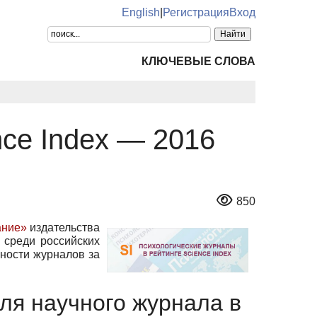
English
|
Регистрация
Вход
КЛЮЧЕВЫЕ СЛОВА
nce Index — 2016
850
ание»
издательства
среди российских
вности журналов за
еля научного журнала в