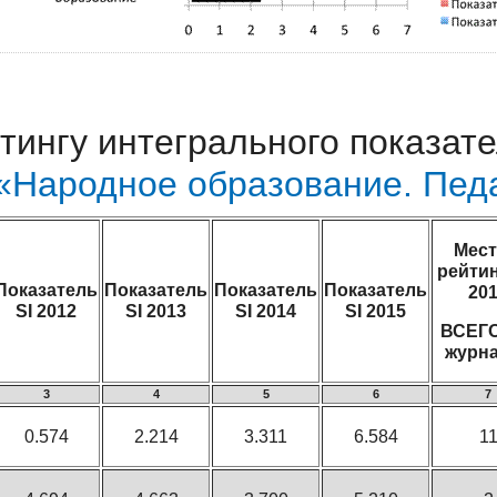
тингу интегрального показат
«Народное образование. Пед
Мест
рейтин
Показатель
Показатель
Показатель
Показатель
20
SI 2012
SI 2013
SI 2014
SI 2015
ВСЕГО
журн
3
4
5
6
7
0.574
2.214
3.311
6.584
1