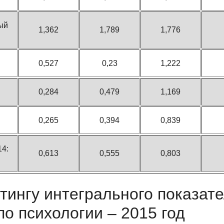
ый
1,362
1,789
1,776
0,527
0,23
1,222
0,284
0,479
1,169
0,265
0,394
0,839
14:
0,613
0,555
0,803
тингу интегрального показат
по психологии – 2015 год