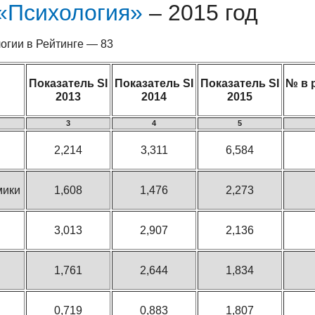
«Психология»
– 2015 год
огии в Рейтинге — 83
Показатель SI
Показатель SI
Показатель SI
№ в 
2013
2014
2015
3
4
5
2,214
3,311
6,584
мики
1,608
1,476
2,273
3,013
2,907
2,136
1,761
2,644
1,834
0,719
0,883
1,807