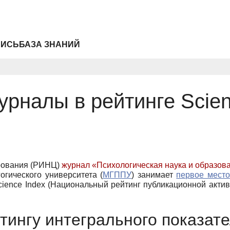
ПИСЬ
БАЗА ЗНАНИЙ
урналы в рейтинге Scie
ирования (РИНЦ)
журнал «Психологическая наука и образов
огического университета (
МГППУ
) занимает
первое место
cience Index (Национальный рейтинг публикационной акти
тингу интегрального показат