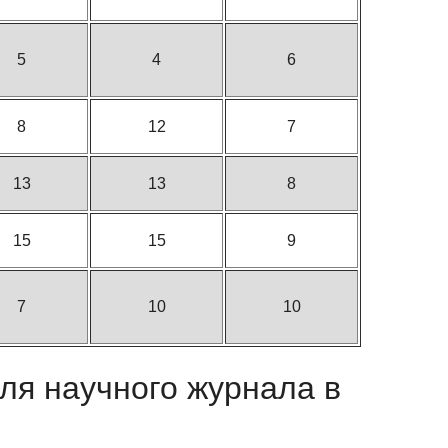
5
4
6
8
12
7
13
13
8
15
15
9
7
10
10
еля научного журнала в