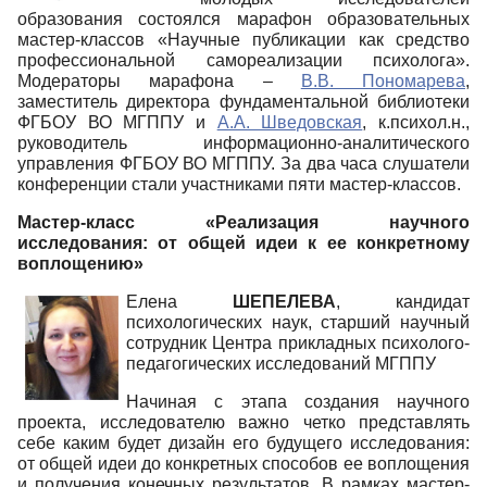
образования состоялся марафон образовательных
мастер-классов «Научные публикации как средство
профессиональной самореализации психолога».
Модераторы марафона –
В.В. Пономарева
,
заместитель директора фундаментальной библиотеки
ФГБОУ ВО МГППУ и
А.А. Шведовская
, к.психол.н.,
руководитель информационно-аналитического
управления ФГБОУ ВО МГППУ. За два часа слушатели
конференции стали участниками пяти мастер-классов.
Мастер-класс «Реализация научного
исследования: от общей идеи к ее конкретному
воплощению»
Елена
ШЕПЕЛЕВА
, кандидат
психологических наук, старший научный
сотрудник Центра прикладных психолого-
педагогических исследований МГППУ
Начиная с этапа создания научного
проекта, исследователю важно четко представлять
себе каким будет дизайн его будущего исследования:
от общей идеи до конкретных способов ее воплощения
и получения конечных результатов. В рамках мастер-