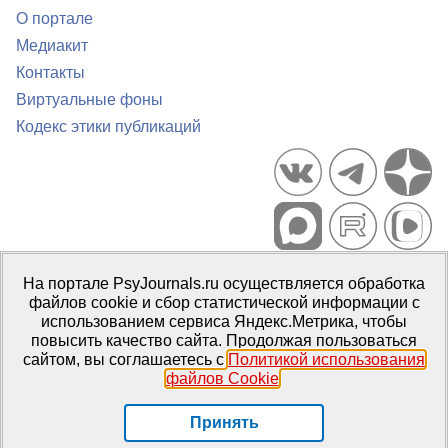
О портале
Медиакит
Контакты
Виртуальные фоны
Кодекс этики публикаций
Портал психологических изданий PsyJournals.ru, 2007–2026
На портале PsyJournals.ru осуществляется обработка
Правила использования материалов
файлов cookie и сбор статистической информации с
Свидетельство регистрации СМИ
Эл № ФС77-66447 от 14 июля
использованием сервиса Яндекс.Метрика, чтобы
2016 г.
повысить качество сайта. Продолжая пользоваться
сайтом, вы соглашаетесь с
Политикой использования
Издатель:
ФГБОУ ВО МГППУ
файлов Cookie
.
Репозиторий открытого доступа
Принять