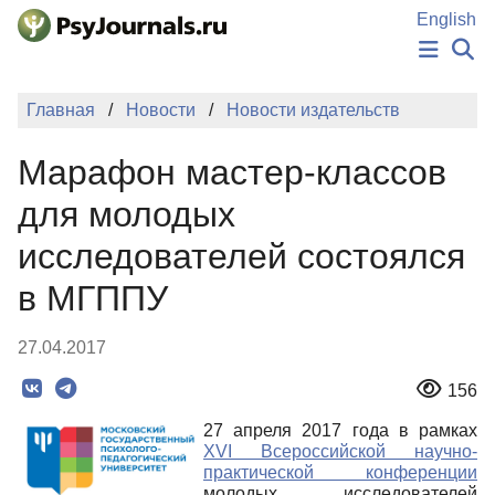
Перейти к основному содержанию
English
НОВОСТИ
Главная
Новости
Новости издательств
ИЗДАНИЯ
АВТОРЫ
Марафон мастер-классов
ПОДАТЬ РУКОПИСЬ
БАЗА ЗНАНИЙ
для молодых
КЛЮЧЕВЫЕ СЛОВА
исследователей состоялся
Регистрация
Вход
в МГППУ
27.04.2017
156
27 апреля 2017 года в рамках
XVI Всероссийской научно-
практической конференции
молодых исследователей