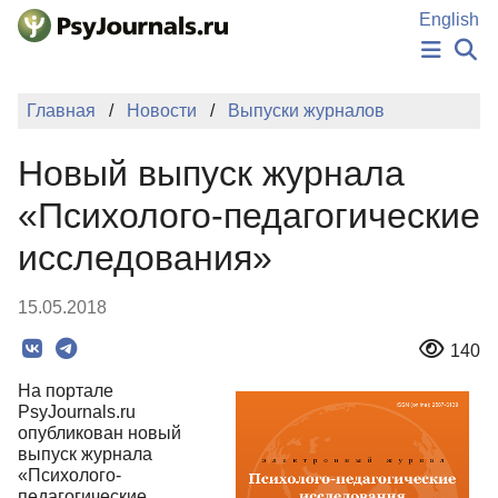
Перейти к основному содержанию
English
НОВОСТИ
Главная
Новости
Выпуски журналов
ИЗДАНИЯ
АВТОРЫ
Новый выпуск журнала
ПОДАТЬ РУКОПИСЬ
БАЗА ЗНАНИЙ
«Психолого-педагогические
КЛЮЧЕВЫЕ СЛОВА
исследования»
Регистрация
Вход
15.05.2018
140
На портале
PsyJournals.ru
опубликован новый
выпуск журнала
«Психолого-
педагогические