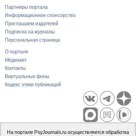
Партнеры портала
Информационное спонсорство
Приглашаем издателей
Подписка на журналы
Персональная страница
О портале
Медиакит
Контакты
Виртуальные фоны
Кодекс этики публикаций
Портал психологических изданий PsyJournals.ru, 2007–2026
На портале PsyJournals.ru осуществляется обработка
Правила использования материалов