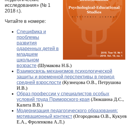
исследования» (№ 1
2018 г.).
Читайте в номере:
Специфика и
проблемы
развития
одаренных детей в
младшем
школьном
возрасте
(Шумакова Н.Б.)
Взаимосвязь механизмов психологической
защиты и временной перспективы в период
средней взрослости
(Кузнецова О.В., Петрушова
И.В.)
Образ профессии у специалистов особых
условий труда Приморского края
(Люкшина Д.С.,
Калита В.В.)
Модернизация педагогического образования:
мотивационный контекст
(Огороднова О.В., Кукуев
Е.А., Фроленкова А.Л.)