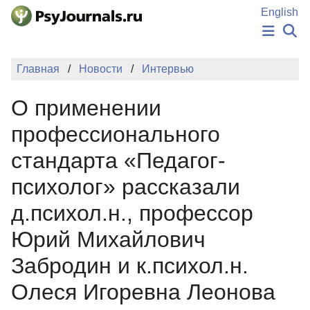
Перейти к основному содержанию
English
НОВОСТИ
Главная
Новости
Интервью
ИЗДАНИЯ
АВТОРЫ
О применении
ПОДАТЬ РУКОПИСЬ
БАЗА ЗНАНИЙ
профессионального
КЛЮЧЕВЫЕ СЛОВА
стандарта «Педагог-
Регистрация
Вход
психолог» рассказали
д.психол.н., профессор
Юрий Михайлович
Забродин и к.психол.н.
Олеся Игоревна Леонова