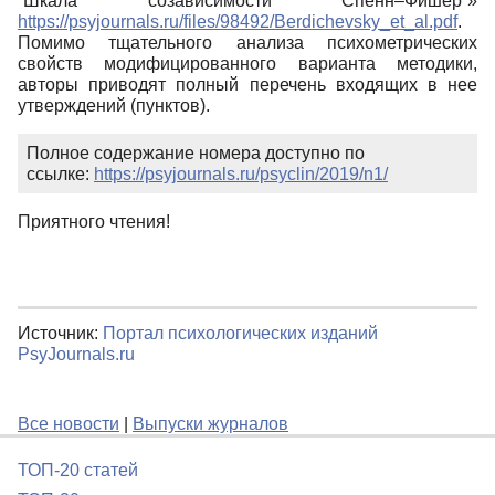
“Шкала созависимости Спенн–Фишер”»
https://psyjournals.ru/files/98492/Berdichevsky_et_al.pdf
.
Помимо тщательного анализа психометрических
свойств модифицированного варианта методики,
авторы приводят полный перечень входящих в нее
утверждений (пунктов).
Полное содержание номера доступно по
ссылке:
https://psyjournals.ru/psyclin/2019/n1/
Приятного чтения!
Источник:
Портал психологических изданий
PsyJournals.ru
Все новости
|
Выпуски журналов
ТОП-20 статей