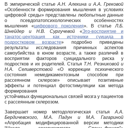
В эмпирической статье
А.Н. Алехина и А.А. Грековой
«Особенности формирования мышления в условиях
цифровой среды» представлены любопытные данные
о псевдопатопсихологических особенностях
мышления «
цифрового поколения
». В статье
Л.Б.
Шнейдер и Н.В. Сургучевой
«
Эго-восприятие и
танатос-центрация как источники суицида в
подростковом возрасте
» подробно приведены
результаты исследования причинных аспектов
самоубийства в юном возрасте, а также различий в
восприятии факторов суицидального риска у
подростков и их родителей. Статья
Т.Н. Резниковой и
Н.А. Селиверстовой
«О коррекции психического
состояния немедикаментозным способом при
рассеянном склерозе» описывает позитивные
эффекты и потенциал фотостимуляции как метода
формирования
устойчивых функциональных связей мозга у пациентов
с рассеянным склерозом.
Завершает номер методологическая статья
А.А.
Бердичевского, М.А. Падун и М.А. Гагариной
«Апробация модифицированной версии методики