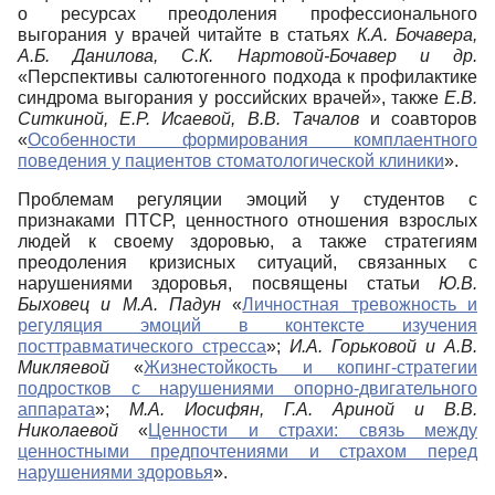
о ресурсах преодоления профессионального
выгорания у врачей читайте в статьях
К.А. Бочавера,
А.Б. Данилова, С.К. Нартовой-Бочавер и др.
«Перспективы салютогенного подхода к профилактике
синдрома выгорания у российских врачей», также
Е.В.
Ситкиной, Е.Р. Исаевой, В.В. Тачалов
и соавторов
«
Особенности формирования комплаентного
поведения у пациентов стоматологической клиники
».
Проблемам регуляции эмоций у студентов с
признаками ПТСР, ценностного отношения взрослых
людей к своему здоровью, а также стратегиям
преодоления кризисных ситуаций, связанных с
нарушениями здоровья, посвящены статьи
Ю.В.
Быховец и М.А. Падун
«
Личностная тревожность и
регуляция эмоций в контексте изучения
посттравматического стресса
»;
И.А. Горьковой и А.В.
Микляевой
«
Жизнестойкость и копинг-стратегии
подростков с нарушениями опорно-двигательного
аппарата
»;
М.А. Иосифян, Г.А. Ариной и В.В.
Николаевой
«
Ценности и страхи: связь между
ценностными предпочтениями и страхом перед
нарушениями здоровья
».