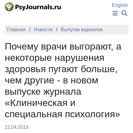
Перейти к основному содержанию
English
НОВОСТИ
Главная
Новости
Выпуски журналов
ИЗДАНИЯ
АВТОРЫ
Почему врачи выгорают, а
ПОДАТЬ РУКОПИСЬ
БАЗА ЗНАНИЙ
некоторые нарушения
КЛЮЧЕВЫЕ СЛОВА
здоровья пугают больше,
Регистрация
Вход
чем другие - в новом
выпуске журнала
«Клиническая и
специальная психология»
22.04.2019