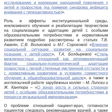
исследованию и коррекции нарушений поведения у
детей и подростков (на примере синдрома дефицита
внимания с гиперактивностью)
».
Роль и эффекты институциональной среды,
инклюзивного обучения и реабилитации творчеством
на социализацию и адаптацию детей с особыми
образовательными потребностями и нормативным
развитием подробно рассмотрены в статьях
Т.В.
Авакян,
С.В. Воликовой и М.Г. Сороковой
«
Влияние
социальной ситуации развития на социальное
познание у детей-сирот
»,
Т.А. Болдыревой
«
Стиль
межличностных отношений как детерминирующий
фактор социально-психологической адаптации
подростков с легкой степенью умственной отсталости и
с нормативным развитием в условиях совместного
обучения в общеобразовательной школе
», а также в
англоязычной работе зарубежных коллег –
М.
Липски и
Ж.
Кантора
– «
О зонах роста и сильных сторонах
детей с особыми образовательными потребностями в
процессе музыкальной импровизации
».
О проблеме отношений пациент-врач, готовности
пациентов следовать рекомендациям врачей, а также