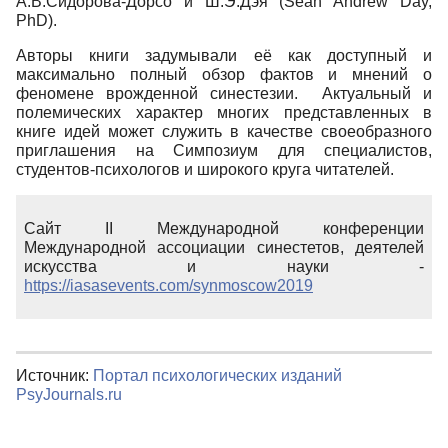
А.В.Сидорова-Дорсо и Ш.Э.Дэя (Sean Andrew Day,
PhD).
Авторы книги задумывали её как доступный и
максимально полный обзор фактов и мнений о
феномене врожденной синестезии. Актуальный и
полемических характер многих представленных в
книге идей может служить в качестве своеобразного
приглашения на Симпозиум для специалистов,
студентов-психологов и широкого круга читателей.
Сайт II Международной конференции
Международной ассоциации синестетов, деятелей
искусства и науки -
https://iasasevents.com/synmoscow2019
Источник:
Портал психологических изданий
PsyJournals.ru