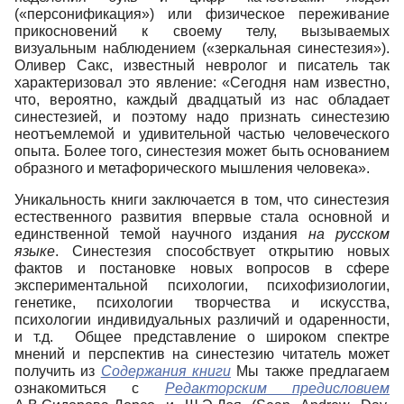
(«персонификация») или физическое переживание
прикосновений к своему телу, вызываемых
визуальным наблюдением («зеркальная синестезия»).
Оливер Сакс, известный невролог и писатель так
характеризовал это явление: «Сегодня нам известно,
что, вероятно, каждый двадцатый из нас обладает
синестезией, и поэтому надо признать синестезию
неотъемлемой и удивительной частью человеческого
опыта. Более того, синестезия может быть основанием
образного и метафорического мышления человека».
Уникальность книги заключается в том, что синестезия
естественного развития впервые стала основной и
единственной темой научного издания
на русском
языке
. Синестезия способствует открытию новых
фактов и постановке новых вопросов в сфере
экспериментальной психологии, психофизиологии,
генетике, психологии творчества и искусства,
психологии индивидуальных различий и одаренности,
и т.д. Общее представление о широком спектре
мнений и перспектив на синестезию читатель может
получить из
Содержания книги
Мы также предлагаем
ознакомиться с
Редакторским предисловием