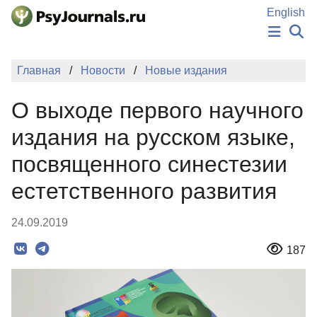
Перейти к основному содержанию
English
НОВОСТИ
Главная
Новости
Новые издания
ИЗДАНИЯ
АВТОРЫ
О выходе первого научного
ПОДАТЬ РУКОПИСЬ
БАЗА ЗНАНИЙ
издания на русском языке,
КЛЮЧЕВЫЕ СЛОВА
посвященного синестезии
Регистрация
Вход
естетственного развития
24.09.2019
187