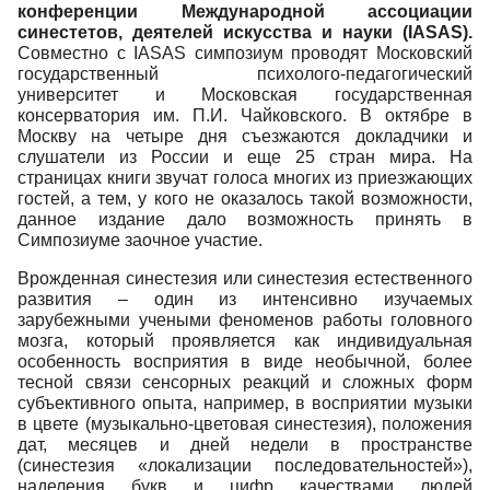
конференции Международной ассоциации
синестетов, деятелей искусства и науки (IASAS).
Совместно с IASAS симпозиум проводят Московский
государственный психолого-педагогический
университет и Московская государственная
консерватория им. П.И. Чайковского. В октябре в
Москву на четыре дня съезжаются докладчики и
слушатели из России и еще 25 стран мира. На
страницах книги звучат голоса многих из приезжающих
гостей, а тем, у кого не оказалось такой возможности,
данное издание дало возможность принять в
Симпозиуме заочное участие.
Врожденная синестезия или синестезия естественного
развития – один из интенсивно изучаемых
зарубежными учеными феноменов работы головного
мозга, который проявляется как индивидуальная
особенность восприятия в виде необычной, более
тесной связи сенсорных реакций и сложных форм
субъективного опыта, например, в восприятии музыки
в цвете (музыкально-цветовая синестезия), положения
дат, месяцев и дней недели в пространстве
(синестезия «локализации последовательностей»),
наделения букв и цифр качествами людей