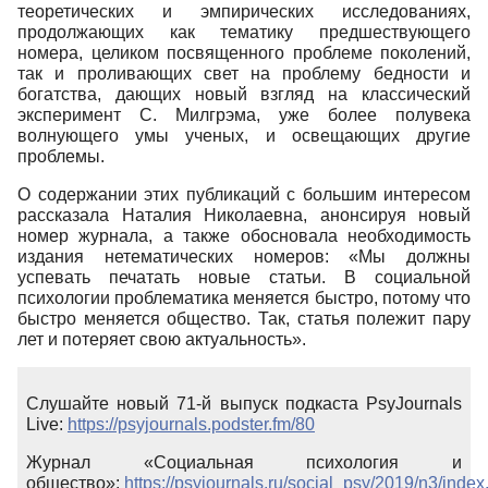
теоретических и эмпирических исследованиях,
продолжающих как тематику предшествующего
номера, целиком посвященного проблеме поколений,
так и проливающих свет на проблему бедности и
богатства, дающих новый взгляд на классический
эксперимент С. Милгрэма, уже более полувека
волнующего умы ученых, и освещающих другие
проблемы.
О содержании этих публикаций с большим интересом
рассказала Наталия Николаевна, анонсируя новый
номер журнала, а также обосновала необходимость
издания нетематических номеров: «Мы должны
успевать печатать новые статьи. В социальной
психологии проблематика меняется быстро, потому что
быстро меняется общество. Так, статья полежит пару
лет и потеряет свою актуальность».
Слушайте новый 71-й выпуск подкаста PsyJournals
Live:
https://psyjournals.podster.fm/80
Журнал «Социальная психология и
общество»:
https://psyjournals.ru/social_psy/2019/n3/index