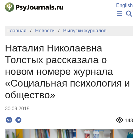
Перейти к основному содержанию
English
НОВОСТИ
Главная
Новости
Выпуски журналов
ИЗДАНИЯ
АВТОРЫ
Наталия Николаевна
ПОДАТЬ РУКОПИСЬ
БАЗА ЗНАНИЙ
Толстых рассказала о
КЛЮЧЕВЫЕ СЛОВА
новом номере журнала
Регистрация
Вход
«Социальная психология и
общество»
30.09.2019
143