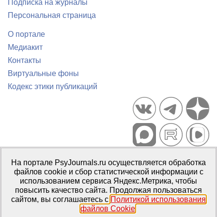
Подписка на журналы
Персональная страница
О портале
Медиакит
Контакты
Виртуальные фоны
Кодекс этики публикаций
Портал психологических изданий PsyJournals.ru, 2007–2026
На портале PsyJournals.ru осуществляется обработка
Правила использования материалов
файлов cookie и сбор статистической информации с
Свидетельство регистрации СМИ
Эл № ФС77-66447 от 14 июля
использованием сервиса Яндекс.Метрика, чтобы
2016 г.
повысить качество сайта. Продолжая пользоваться
сайтом, вы соглашаетесь с
Политикой использования
Издатель:
ФГБОУ ВО МГППУ
файлов Cookie
.