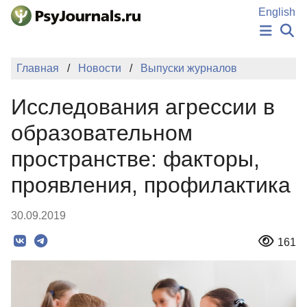
Перейти к основному содержанию
English
НОВОСТИ
Главная
Новости
Выпуски журналов
ИЗДАНИЯ
АВТОРЫ
Исследования агрессии в
ПОДАТЬ РУКОПИСЬ
БАЗА ЗНАНИЙ
образовательном
КЛЮЧЕВЫЕ СЛОВА
пространстве: факторы,
Регистрация
Вход
проявления, профилактика
30.09.2019
161