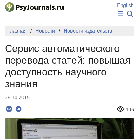
Перейти к основному содержанию
English
НОВОСТИ
Главная
Новости
Новости издательств
ИЗДАНИЯ
АВТОРЫ
Сервис автоматического
ПОДАТЬ РУКОПИСЬ
БАЗА ЗНАНИЙ
перевода статей: повышая
КЛЮЧЕВЫЕ СЛОВА
доступность научного
Регистрация
Вход
знания
29.10.2019
196