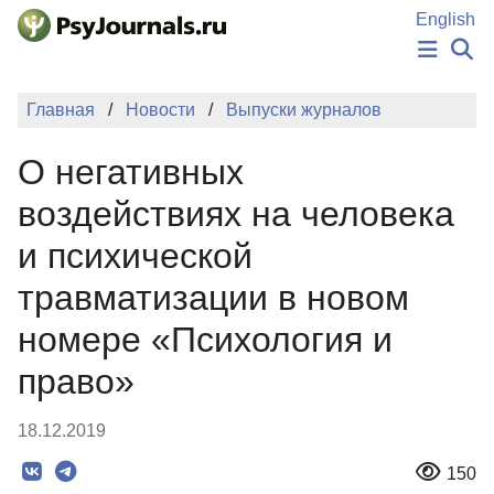
Перейти к основному содержанию
English
НОВОСТИ
Главная
Новости
Выпуски журналов
ИЗДАНИЯ
АВТОРЫ
О негативных
ПОДАТЬ РУКОПИСЬ
БАЗА ЗНАНИЙ
воздействиях на человека
КЛЮЧЕВЫЕ СЛОВА
и психической
Регистрация
Вход
травматизации в новом
номере «Психология и
право»
18.12.2019
150